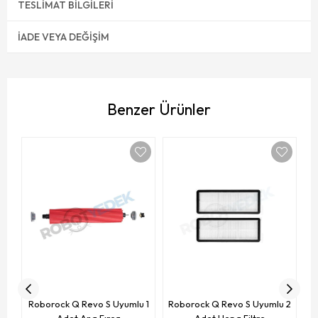
TESLIMAT BILGILERI
İADE VEYA DEĞIŞIM
Benzer Ürünler
R
Roborock Q Revo S Uyumlu 1
Roborock Q Revo S Uyumlu 2
Adet Ana Fırça
Adet Hepa Filtre