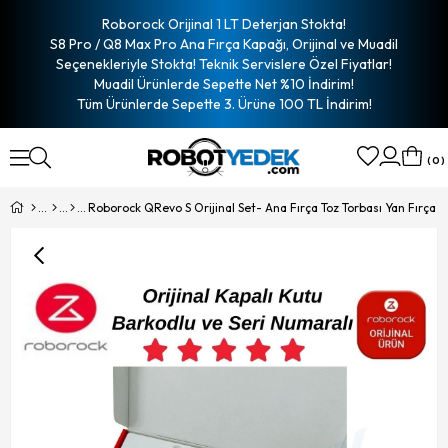
Roborock Orijinal 1 LT Deterjan Stokta!
S8 Pro / Q8 Max Pro Ana Fırça Kapağı, Orijinal ve Muadil
Seçenekleriyle Stokta! Teknik Servislere Özel Fiyatlar!
Muadil Ürünlerde Sepette Net %10 İndirim!
Tüm Ürünlerde Sepette 3. Ürüne 100 TL İndirim!
0