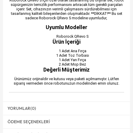
Roborock QRevo S için özel olarak tasarlanmış bu orijinal set, robot
süpürgenizin temizlik performansını artıracak tüm gerekli parçaları
içerir. Set, cihazınızın verimli çalışmasını sürdürebilmesi için
tasarlanmış kaliteli bileşenlerden oluşmaktadır. **DİKKAT!** Bu set
sadece Roborock QRevo S modeline uyumludur,
Uyumlu Modeller
Roborock QRevo S
Ürün İçeriği
1 Adet Ana Fırça
1 Adet Toz Torbası
1 Adet Yan Fırça
2 Adet Mop Bez
Değerli Müşterimiz
Ürünümüz orijinaldir ve kutusu veya paketi açılmamıştır. Lütfen
sipariş vermeden önce robotunuzun modelinden emin olunuz.
YORUMLAR
(0)
ÖDEME SEÇENEKLERI