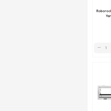
Roborock S6 MaxV
Roborock 
Yan
Roborock S6/S6 Pure
Roborock S7
Roborock S7 Maxv & S7 Maxv Ultra
Roborock S7 Max Ultra
Roborock S7 Pro Ultra
Roborock Q5 Pro & Q5 Pro Plus
Roborock Q7 Max & Q7 Max Plus
Roborock Q8 Max & Q8 Max Plus
Roborock S8 & S8 Plus & S8 Pro Ultra
Roborock S8 MaxV Ultra
Roborock Q Revo