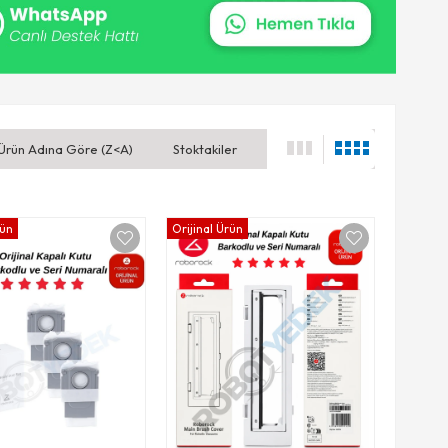
Ürün Adına Göre (Z<A)
Stoktakiler
rün
Orijinal Ürün