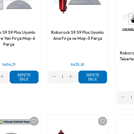
 S9 S9 Plus Uyumlu
Roborock S9 S9 Plus Uyumlu
tre Yan Fırça Mop-6
Ana Fırça ve Mop-3 Parça
Parça
Roborock S9 S9 Plu
Tekerle
₺454,31
₺435,81
SEPETE
SEPETE
EKLE
EKLE