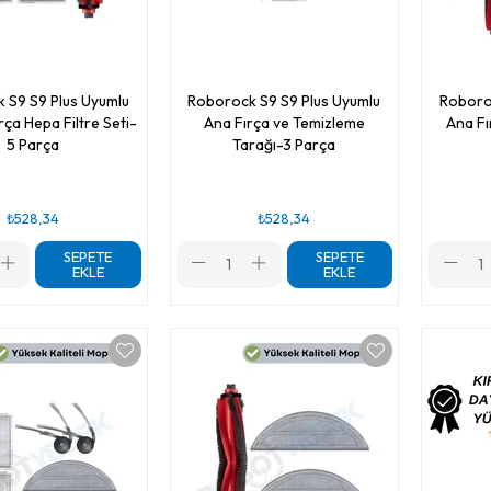
 S9 S9 Plus Uyumlu
Roborock S9 S9 Plus Uyumlu
Roboro
ça Hepa Filtre Seti-
Ana Fırça ve Temizleme
Ana Fı
5 Parça
Tarağı-3 Parça
₺528,34
₺528,34
SEPETE
SEPETE
EKLE
EKLE