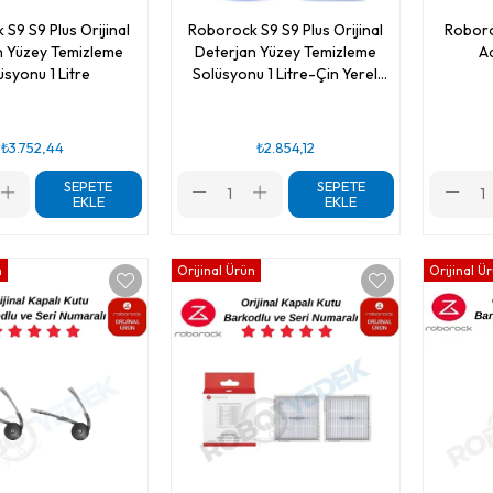
S9 S9 Plus Orijinal
Roborock S9 S9 Plus Orijinal
Roboro
n Yüzey Temizleme
Deterjan Yüzey Temizleme
A
üsyonu 1 Litre
Solüsyonu 1 Litre-Çin Yerel
Ambalajlı
₺3.752,44
₺2.854,12
SEPETE
SEPETE
EKLE
EKLE
n
Orijinal Ürün
Orijinal Ü