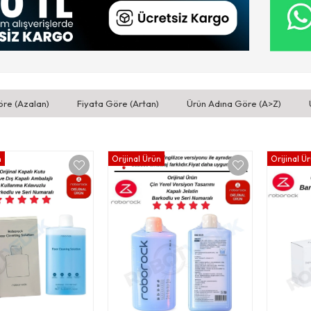
öre (Azalan)
Fiyata Göre (Artan)
Ürün Adına Göre (A>Z)
n
Orijinal Ürün
Orijinal Ü