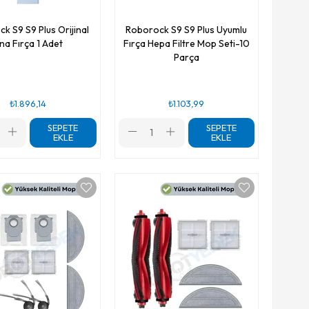
k S9 S9 Plus Orijinal
Roborock S9 S9 Plus Uyumlu
na Fırça 1 Adet
Fırça Hepa Filtre Mop Seti-10
Parça
₺1.896,14
₺1.103,99
SEPETE
SEPETE
EKLE
EKLE