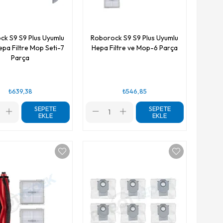
ck S9 S9 Plus Uyumlu
Roborock S9 S9 Plus Uyumlu
epa Filtre Mop Seti-7
Hepa Filtre ve Mop-6 Parça
Parça
₺639,38
₺546,85
SEPETE
SEPETE
EKLE
EKLE