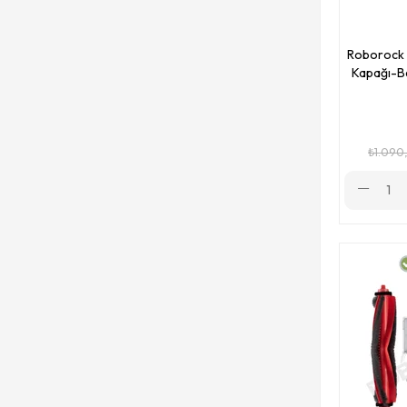
Roborock Q Revo MaxV
Roborock S
Roborock Q Revo Pro
Kapağı-B
Roborock Q Revo S
Roborock QRevo Curv
₺1.090
Roborock G10