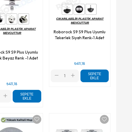
Roborock S9 S9 Plus Uyumlu
Tekerlek Siyah Renk-1 Adet
s Uyumlu
k Beyaz Renk -1 Adet
₺411,18
SEPETE
EKLE
₺411,18
SEPETE
EKLE