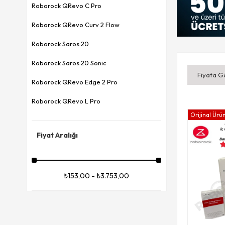
Roborock QRevo C Pro
Roborock QRevo Curv 2 Flow
Roborock Saros 20
Roborock Saros 20 Sonic
Fiyata G
Roborock QRevo Edge 2 Pro
Roborock QRevo L Pro
Orijinal Ürü
Roborock QRevo Edge 2
Fiyat Aralığı
Roborock Q8 Plus
Roborock QRevo C
₺153,00 - ₺3.753,00
Roborock Saros 10
Roborock Saros 10R
Roborock QRevo Master