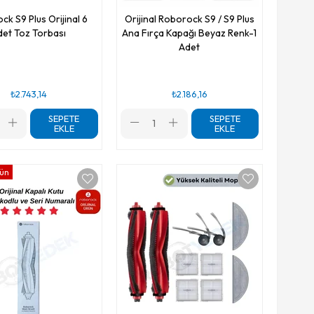
ck S9 Plus Orijinal 6
Orijinal Roborock S9 / S9 Plus
det Toz Torbası
Ana Fırça Kapağı Beyaz Renk-1
Adet
₺2.743,14
₺2.186,16
SEPETE
SEPETE
EKLE
EKLE
rün