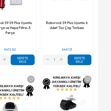
ck S9 S9 Plus Uyumlu
Roborock S9 Plus Uyumlu 6
rça ve Hepa Filtre-3
Adet Toz Çöp Torbası
Parça
₺472,82
₺461,13
SEPETE
SEPETE
EKLE
EKLE