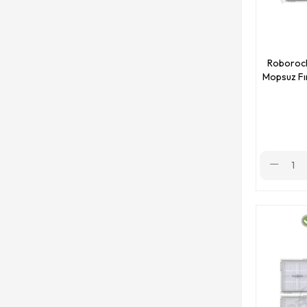
Roborock
Mopsuz Fır