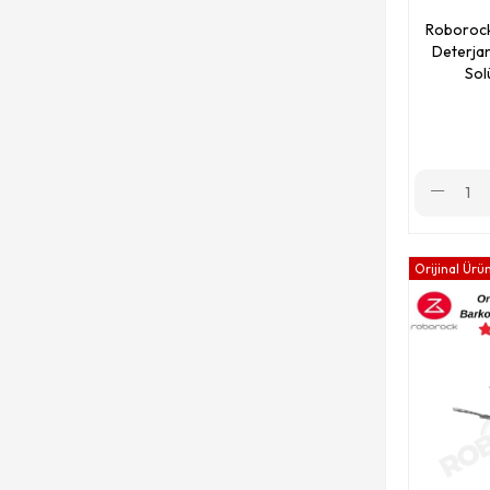
Roborock Saros Z70
Roborock 
Deterja
Roborock QRevo L
Sol
Roborock Q8 Max Pro & Q8 Max Pro Plus
Roborock S8 Pro & S8 Pro Plus
Roborock QRevo CurvX
Roborock QRevo Curv 5A1
Orijinal Ürü
Roborock QRevo Edge 5V1
Roborock QRevo Curv 2 Pro
Roborock Q8
Roborock Q Revo Slim
Roborock S50/S55
Roborock S5 Max