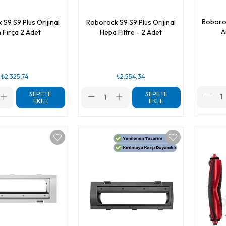
Roboroc
S9 S9 Plus Orijinal
Roborock S9 S9 Plus Orijinal
A
 Fırça 2 Adet
Hepa Filtre - 2 Adet
₺2.325,74
₺2.554,34
SEPETE
SEPETE
EKLE
EKLE