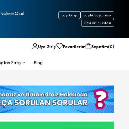
rvislere Özel
Bayi Girişi
Bayilik Başvurusu
Bayi Ürün Listesi
Üye Girişi
Favorilerim
Sepetim
0
ptan Satış
Blog