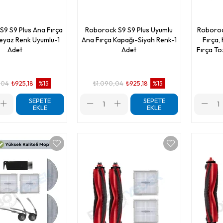
9 S9 Plus Ana Fırça
Roborock S9 S9 Plus Uyumlu
Roboroc
eyaz Renk Uyumlu-1
Ana Fırça Kapağı-Siyah Renk-1
Fırça, He
Adet
Adet
Fırça To
,04
₺925,18
₺1.090,04
₺925,18
%15
%15
SEPETE
SEPETE
EKLE
EKLE