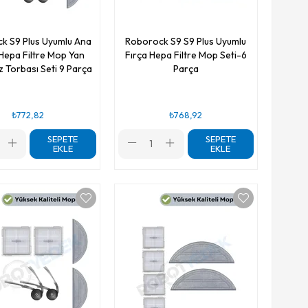
k S9 Plus Uyumlu Ana
Roborock S9 S9 Plus Uyumlu
pa Filtre Mop Yan
Fırça Hepa Filtre Mop Seti-6
z Torbası Seti 9 Parça
Parça
₺772,82
₺768,92
SEPETE
SEPETE
EKLE
EKLE