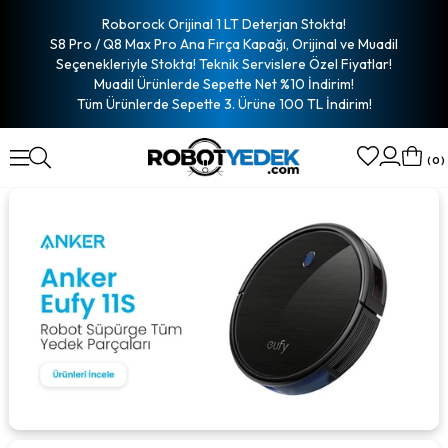
Roborock Orijinal 1 LT Deterjan Stokta!
S8 Pro / Q8 Max Pro Ana Fırça Kapağı, Orijinal ve Muadil
Seçenekleriyle Stokta! Teknik Servislere Özel Fiyatlar!
Muadil Ürünlerde Sepette Net %10 İndirim!
Tüm Ürünlerde Sepette 3. Ürüne 100 TL İndirim!
0