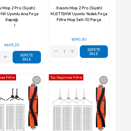
i Mop 2 Pro (Siyah)
Xiaomi Mop 2 Pro (Siyah)
HW Uyumlu Ana Fırça
MJST1SHW Uyumlu Yedek Fırça
Kapağı
Filtre Mop Seti-10 Parça
1
₺590,30
₺603,20
SEPETE
EKLE
SEPETE
EKLE
ez Filtre
Toz Geçirmez Filtre