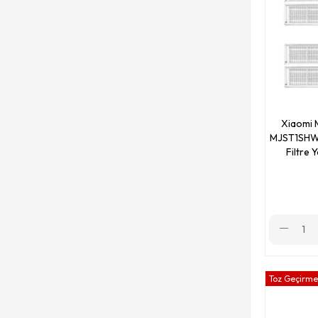
Xiaomi 
MJST1SHW 
Filtre 
Toz Geçirmez