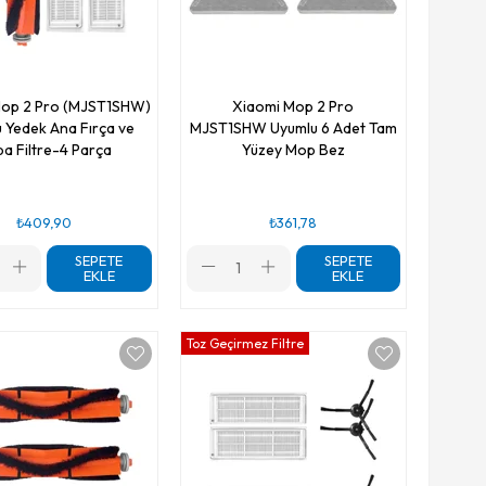
Mop 2 Pro (MJST1SHW)
Xiaomi Mop 2 Pro
 Yedek Ana Fırça ve
MJST1SHW Uyumlu 6 Adet Tam
a Filtre-4 Parça
Yüzey Mop Bez
₺409,90
₺361,78
SEPETE
SEPETE
EKLE
EKLE
Toz Geçirmez Filtre