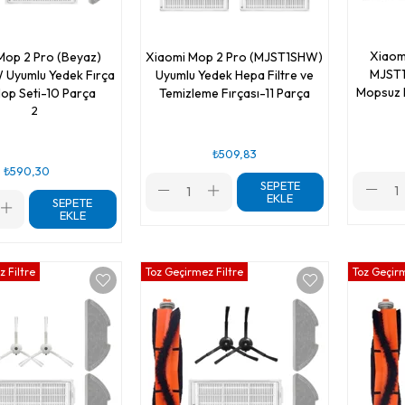
Xiaom
Mop 2 Pro (Beyaz)
Xiaomi Mop 2 Pro (MJST1SHW)
MJST1
Uyumlu Yedek Fırça
Uyumlu Yedek Hepa Filtre ve
Mopsuz F
Mop Seti-10 Parça
Temizleme Fırçası-11 Parça
2
₺509,83
₺590,30
SEPETE
EKLE
SEPETE
EKLE
 Filtre
Toz Geçirmez Filtre
Toz Geçirm