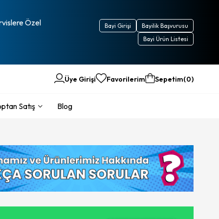
rvislere Özel
Bayi Girişi
Bayilik Başvurusu
Bayi Ürün Listesi
Üye Girişi
Favorilerim
Sepetim
0
ptan Satış
Blog