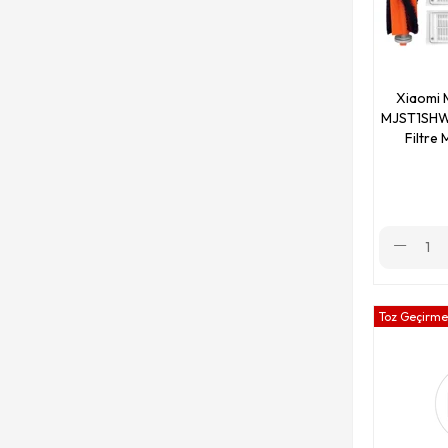
Xiaomi 
MJST1SHW 
Filtre
Toz Geçirmez