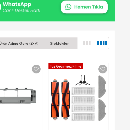
Ürün Adına Göre (Z<A)
Stoktakiler
Toz Geçirmez Filtre