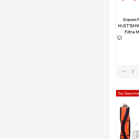
Xiaomi S10+ (B1055)
Xiaomi S10 (B106GL)
Xiaomi 
MJST1SHW 
Xiaomi Mop 2 Lite (MJSTL)
Filtre 
Xiaomi Mop 2 Pro + (STYTJ02ZHM-3D)
Xiaomi Mop 2 (STYTJ03ZHM)
Xiaomi Mop 2C (XMSTJQR2C)
Xiaomi Mop Essential (MJSTG1)
Xiaomi Mop 1C (STYTJ01ZHM)
Toz Geçirmez
Xiaomi E10 (B112)