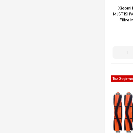
Xiaomi 
Xiaomi X10+ Plus (B101CN)
MJST1SHW 
Filtre 
Xiaomi Mop 2S (XMSTJQR2S)
Xiaomi Vacuum Cleaner (SDJQR02RR)
Xiaomi Mop 3C (B106CN)
Xiaomi S12 (BHR7328GL)
Xiaomi Vacuum Cleaner 1S (SDJQR03RR)
Toz Geçirmez
Xiaomi X20+ Plus
Xiaomi Trouver Robot LDS (RLS3)
Xiaomi X10 (B102GL)
Xiaomi S20+ (B108GL)
Xiaomi S10T (STFCR01SZ)