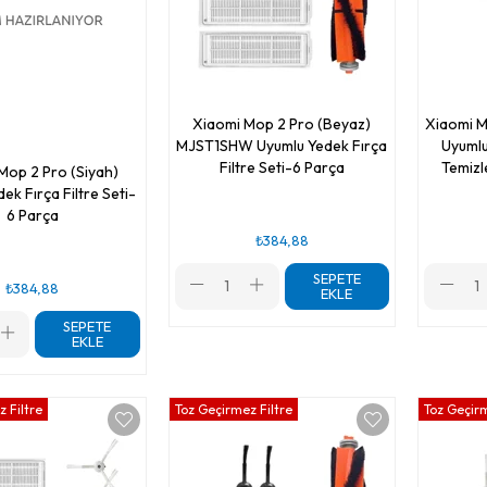
Xiaomi Mop 2 Pro (Beyaz)
Xiaomi 
MJST1SHW Uyumlu Yedek Fırça
Uyumlu
Filtre Seti-6 Parça
Temizl
Mop 2 Pro (Siyah)
ek Fırça Filtre Seti-
6 Parça
₺384,88
SEPETE
₺384,88
EKLE
SEPETE
EKLE
 Filtre
Toz Geçirmez Filtre
Toz Geçirm