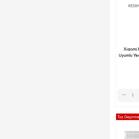
Xiaomi 
Uyumlu Yed
Toz Geçirmez