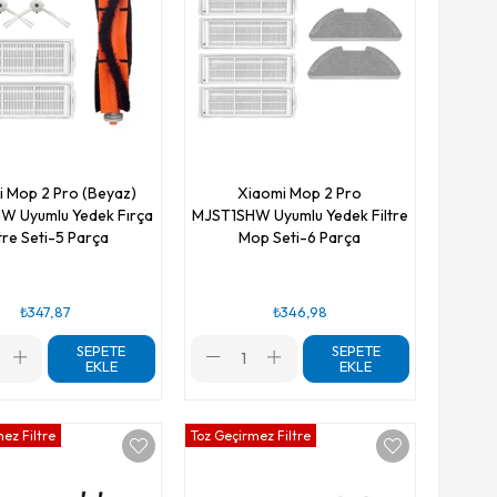
 Mop 2 Pro (Beyaz)
Xiaomi Mop 2 Pro
W Uyumlu Yedek Fırça
MJST1SHW Uyumlu Yedek Filtre
ltre Seti-5 Parça
Mop Seti-6 Parça
₺347,87
₺346,98
SEPETE
SEPETE
EKLE
EKLE
ez Filtre
Toz Geçirmez Filtre