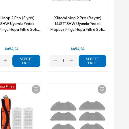
i Mop 2 Pro (Siyah)
Xiaomi Mop 2 Pro (Beyaz)
SHW Uyumlu Yedek
MJST1SHW Uyumlu Yedek
ırça Hepa Filtre Seti-
Mopsuz Fırça Hepa Filtre Seti-
9 Parça
9 Parça
₺454,24
₺454,24
SEPETE
SEPETE
EKLE
EKLE
ez Filtre