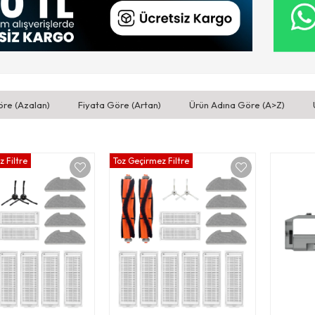
öre (Azalan)
Fiyata Göre (Artan)
Ürün Adına Göre (A>Z)
 Filtre
Toz Geçirmez Filtre