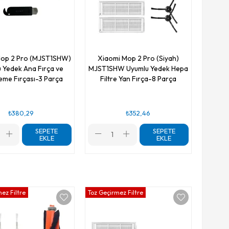
Mop 2 Pro (MJST1SHW)
Xiaomi Mop 2 Pro (Siyah)
 Yedek Ana Fırça ve
MJST1SHW Uyumlu Yedek Hepa
eme Fırçası-3 Parça
Filtre Yan Fırça-8 Parça
₺380,29
₺352,46
SEPETE
SEPETE
EKLE
EKLE
ez Filtre
Toz Geçirmez Filtre