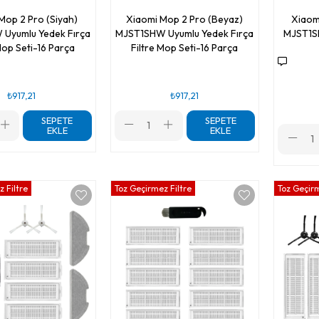
Mop 2 Pro (Siyah)
Xiaomi Mop 2 Pro (Beyaz)
Xiaom
Uyumlu Yedek Fırça
MJST1SHW Uyumlu Yedek Fırça
MJST1S
Mop Seti-16 Parça
Filtre Mop Seti-16 Parça
₺917,21
₺917,21
SEPETE
SEPETE
EKLE
EKLE
 Filtre
Toz Geçirmez Filtre
Toz Geçirm