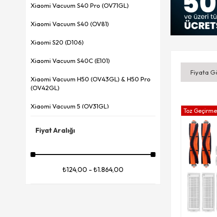
Xiaomi Vacuum S40 Pro (OV71GL)
Xiaomi Vacuum S40 (OV81)
Xiaomi S20 (D106)
Xiaomi Vacuum S40C (E101)
Fiyata G
Xiaomi Vacuum H50 (OV43GL) & H50 Pro
(OV42GL)
Xiaomi Vacuum 5 (OV31GL)
Toz Geçirmez
Xiaomi Vacuum 5 Pro (OV21GL)
Fiyat Aralığı
Xiaomi H40 (OV51)
Xiaomi X20 Max (D109GL)
₺124,00 - ₺1.864,00
Xiaomi X20 Pro (D102GL)
Xiaomi Mop Pro (STYTJ02YM)
Xiaomi Mop 2 Ultra (STYTJ05ZHMHW)