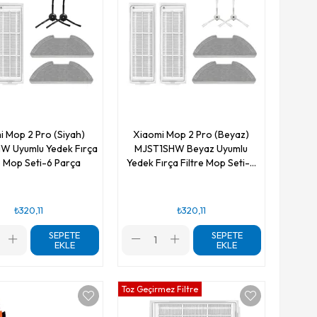
i Mop 2 Pro (Siyah)
Xiaomi Mop 2 Pro (Beyaz)
W Uyumlu Yedek Fırça
MJST1SHW Beyaz Uyumlu
e Mop Seti-6 Parça
Yedek Fırça Filtre Mop Seti-6
Parça
₺320,11
₺320,11
SEPETE
SEPETE
EKLE
EKLE
Toz Geçirmez Filtre