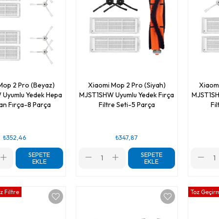
Mop 2 Pro (Beyaz)
Xiaomi Mop 2 Pro (Siyah)
Xiaomi
Uyumlu Yedek Hepa
MJST1SHW Uyumlu Yedek Fırça
MJST1SH
Yan Fırça-8 Parça
Filtre Seti-5 Parça
Fi
₺352,46
₺347,87
SEPETE
SEPETE
EKLE
EKLE
 Filtre
Toz Geçirm