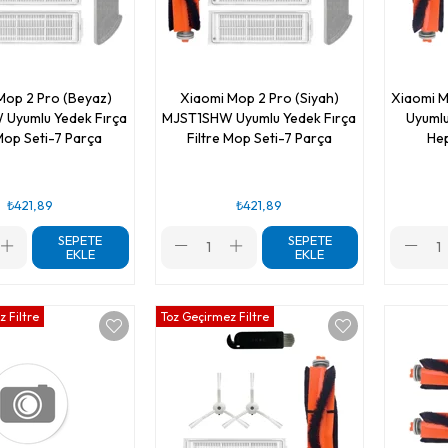
Mop 2 Pro (Beyaz)
Xiaomi Mop 2 Pro (Siyah)
Xiaomi 
Uyumlu Yedek Fırça
MJST1SHW Uyumlu Yedek Fırça
Uyumlu
 Mop Seti-7 Parça
Filtre Mop Seti-7 Parça
Hep
₺421,89
₺421,89
SEPETE
SEPETE
EKLE
EKLE
 Filtre
Toz Geçirmez Filtre