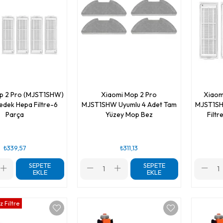
p 2 Pro (MJST1SHW)
Xiaomi Mop 2 Pro
Xiaom
edek Hepa Filtre-6
MJST1SHW Uyumlu 4 Adet Tam
MJST1SH
Parça
Yüzey Mop Bez
Filtr
₺339,57
₺311,13
SEPETE
SEPETE
EKLE
EKLE
 Filtre