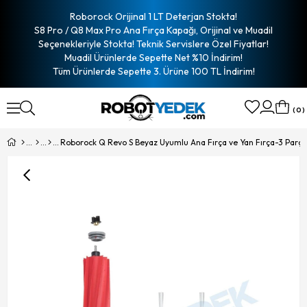
Roborock Orijinal 1 LT Deterjan Stokta!
S8 Pro / Q8 Max Pro Ana Fırça Kapağı, Orijinal ve Muadil
Seçenekleriyle Stokta! Teknik Servislere Özel Fiyatlar!
Muadil Ürünlerde Sepette Net %10 İndirim!
Tüm Ürünlerde Sepette 3. Ürüne 100 TL İndirim!
0
Roborock Q Revo S Beyaz Uyumlu Ana Fırça ve Yan Fırça-3 Parça