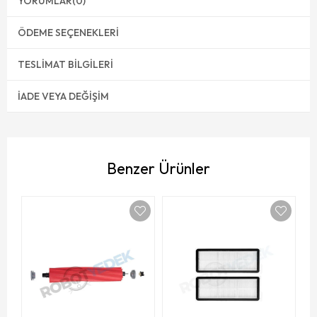
YORUMLAR
(0)
ÖDEME SEÇENEKLERI
TESLIMAT BILGILERI
İADE VEYA DEĞIŞIM
Benzer Ürünler
R