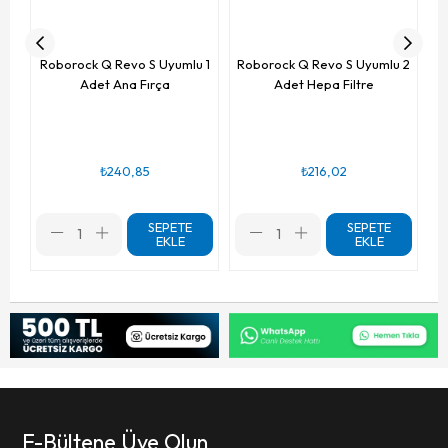
Roborock Q Revo S Uyumlu 1
Roborock Q Revo S Uyumlu 2
Adet Ana Fırça
Adet Hepa Filtre
₺240,85
₺216,02
SEPETE
SEPETE
EKLE
EKLE
E-Bültene Üye Olun