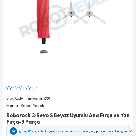
Stok Kodu
(qrevopro22)
Marka
:
Robot Yedek
Roborock Q Revo S Beyaz Uyumlu Ana Fırça ve Yan
Fırça-3 Parça
1 gün, 12 sa, 28 dk
içinde sipariş verirsen
en geç pazartesi kargoda!