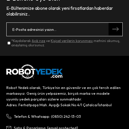
E-Bültenimize abone olarak yeni fırsatlardan haberdar
olabilirsiniz..
*Kaydolarak
Açık rıza
ve
Kişisel verilerin korunması
metnini okumuş,
onaylamış olursunuz.
Robot Yedek olarak, Türkiye’nin en güvenilir ve en çok tercih edilen
markasıyız. Geniş ürün yelpazemiz, birçok marka ve modele
uyumlu yedek parçaları sizlere sunmaktadır.
Adres: Ferhatpaşa Mah. Ayışığı Sokak No:4/1 Çatalca/İstanbul
Telefon & Whatsapp: (0850) 242-13-03
Satış & Pazarlama:
[email protected]