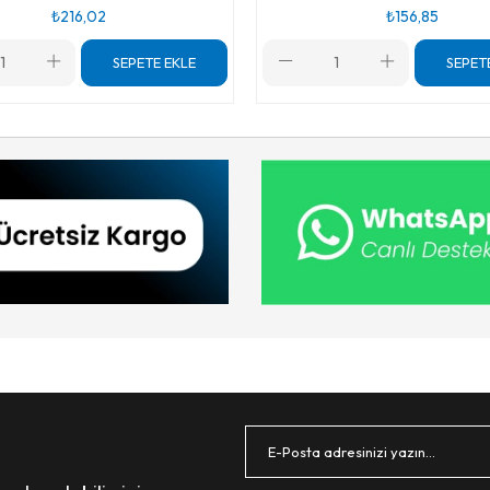
₺216,02
₺156,85
SEPETE EKLE
SEPET