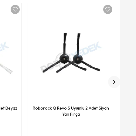
Yüksek K
Ro
det Beyaz
Roborock Q Revo S Uyumlu 2 Adet Siyah
Yan Fırça