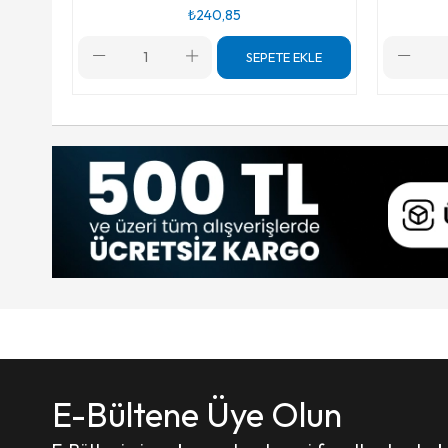
₺240,85
SEPETE EKLE
E-Bültene Üye Olun