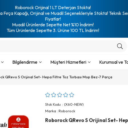
Roborock Orijinal 1 LT Deterjan Stokta!
 Fırça Kapağı, Orijinal ve Muadil Seçenekleriyle Stokta! Teknik Se
Fiyatlar!
Muadil Ürünlerde Sepette Net %10 İndirim!
Tüm Ürünlerde Sepette 3. Ürüne 100 TL İndirim!
Bilgilendirme
Müşteri Hizmetleri
Kurumsal ve To
ck QRevo S Orijinal Set- Hepa Filtre Toz Torbası Mop Bez-7 Parça
(X60-NEW)
Stok Kodu
Marka
:
Roborock
Roborock QRevo S Orijinal Set- Hep