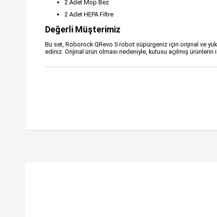
2 Adet Mop Bez
2 Adet HEPA Filtre
Değerli Müşterimiz
Bu set, Roborock QRevo S robot süpürgeniz için orijinal ve yük
ediniz. Orijinal ürün olması nedeniyle, kutusu açılmış ürünlerin