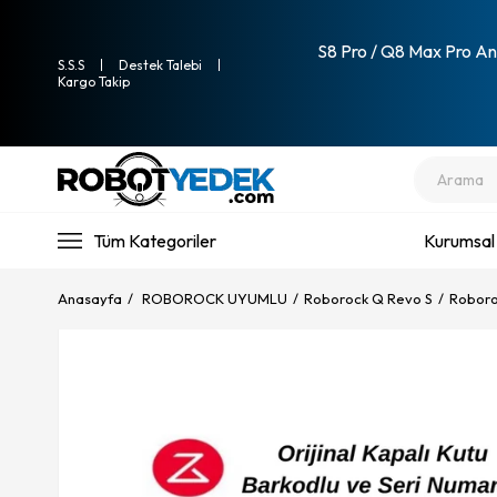
S8 Pro / Q8 Max Pro Ana
S.S.S
Destek Talebi
Kargo Takip
Tüm Kategoriler
Kurumsal
Anasayfa
ROBOROCK UYUMLU
Roborock Q Revo S
Roboro