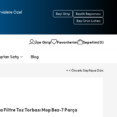
rvislere Özel
Bayi Girişi
Bayilik Başvurusu
Bayi Ürün Listesi
Üye Girişi
Favorilerim
Sepetim
0
ptan Satış
Blog
< < Önceki Sayfaya Dön
a Filtre Toz Torbası Mop Bez-7 Parça