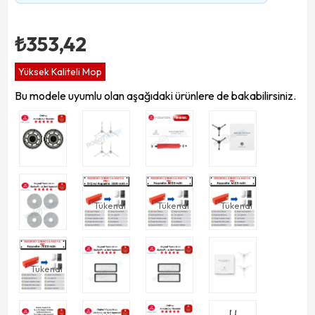
₺353,42
Yüksek Kaliteli Mop
Bu modele uyumlu olan aşağıdaki ürünlere de bakabilirsiniz.
Tükendi
Tükendi
Tükendi
Tükendi