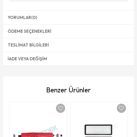
YORUMLAR
(0)
ÖDEME SEÇENEKLERI
TESLIMAT BILGILERI
İADE VEYA DEĞIŞIM
Benzer Ürünler
R