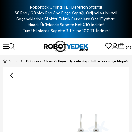
Roborock Orijinal 1 LT Deterjan Stokta!
S8 Pro / Q8 Max Pro Ana Fırça Kapağı, Orijinal ve Muadil
Seçenekleriyle Stokta! Teknik Servislere Özel Fiyatlar!
Muadil Ürünlerde Sepette Net %10 İndirim!
Tüm Ürünlerde Sepette 3. Ürüne 100 TL İndirim!
0
Roborock Q Revo S Beyaz Uyumlu Hepa Filtre Yan Fırça Mop-6 P