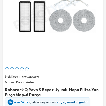
Stok Kodu
(qrevopro19)
Marka
:
Robot Yedek
Roborock Q Revo S Beyaz Uyumlu Hepa Filtre Yan
Fırça Mop-6 Parça
14 sa, 54 dk
içinde sipariş verirsen
en geç yarın kargoda!