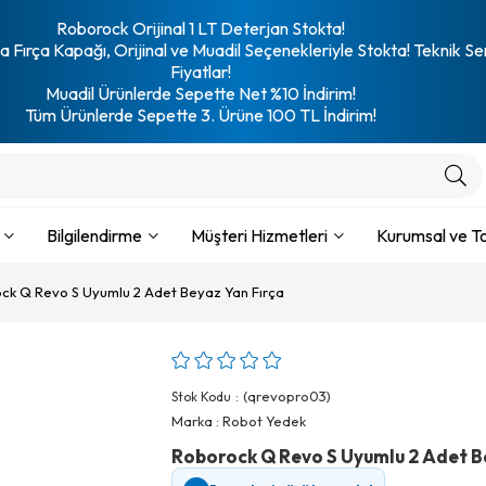
Roborock Orijinal 1 LT Deterjan Stokta!
 Fırça Kapağı, Orijinal ve Muadil Seçenekleriyle Stokta! Teknik Se
Fiyatlar!
Muadil Ürünlerde Sepette Net %10 İndirim!
Tüm Ürünlerde Sepette 3. Ürüne 100 TL İndirim!
Bilgilendirme
Müşteri Hizmetleri
Kurumsal ve To
ck Q Revo S Uyumlu 2 Adet Beyaz Yan Fırça
(qrevopro03)
Stok Kodu
Marka
:
Robot Yedek
Roborock Q Revo S Uyumlu 2 Adet B