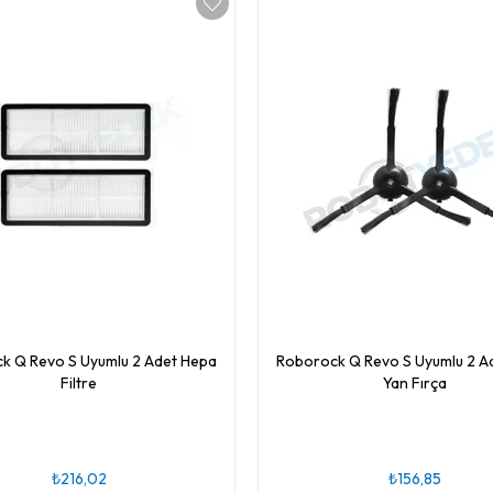
k Q Revo S Uyumlu 2 Adet Hepa
Roborock Q Revo S Uyumlu 2 Ad
Filtre
Yan Fırça
₺216,02
₺156,85