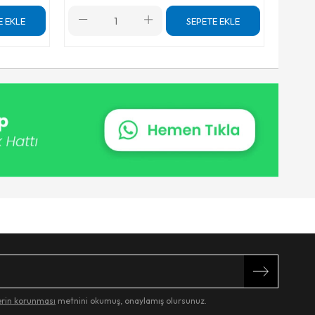
E EKLE
SEPETE EKLE
lerin korunması
metnini okumuş, onaylamış olursunuz.