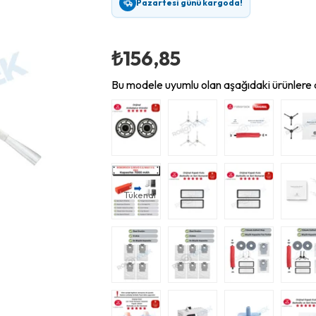
Pazartesi günü kargoda!
₺156,85
Bu modele uyumlu olan aşağıdaki ürünlere d
Tükendi