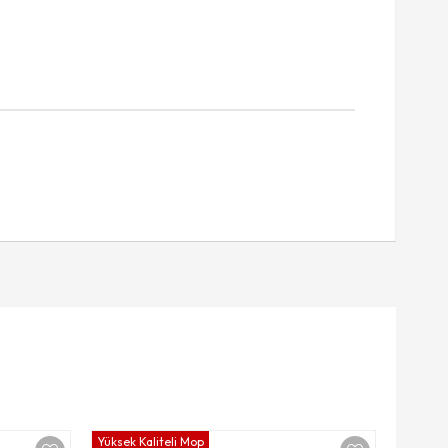
Yüksek Kaliteli Mop
Yüksek K