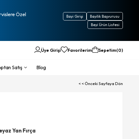
rvislere Özel
Bayi Girişi
Bayilik Başvurusu
Bayi Ürün Listesi
Üye Girişi
Favorilerim
Sepetim
0
ptan Satış
Blog
< < Önceki Sayfaya Dön
eyaz Yan Fırça