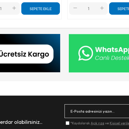
SEPETE EKLE
SEPET
dar olabilirsiniz..
*Kaydolarak
Açık rıza
ve
Kişisel veri