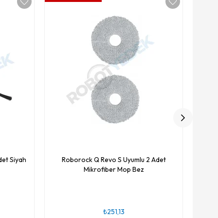
Robo
et Siyah
Roborock Q Revo S Uyumlu 2 Adet
Mikrofiber Mop Bez
₺251,13