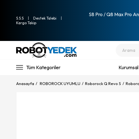
S8 Pro / Q8 Max Pro Ana
S.S.S
Destek Talebi
Kargo Takip
Tüm Kategoriler
Kurumsal
Anasayfa
ROBOROCK UYUMLU
Roborock Q Revo S
Roboro