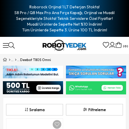
Roborock Orijinal 1 LT Deterjan Stokta!
S8 Pro / Q8 Max Pro Ana Fırça Kapağı, Orijinal ve Muadil
Seçenekleriyle Stokta! Teknik Servislere Özel Fiyatlar!
Muadil Ürünlerde Sepette Net %10 İndirim!
Tüm Ürünlerde Sepette 3. Ürüne 100 TL İndirim!
0
Deebot T80S Omni
Sıralama
Filtreleme