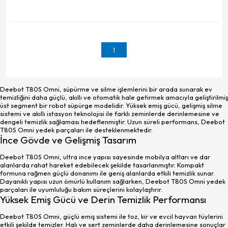
1
Deebot T80S Omni, süpürme ve silme işlemlerini bir arada sunarak ev
temizliğini daha güçlü, akıllı ve otomatik hale getirmek amacıyla geliştirilmiş
üst segment bir robot süpürge modelidir. Yüksek emiş gücü, gelişmiş silme
sistemi ve akıllı istasyon teknolojisi ile farklı zeminlerde derinlemesine ve
dengeli temizlik sağlaması hedeflenmiştir. Uzun süreli performans, Deebot
T80S Omni yedek parçaları ile desteklenmektedir.
İnce Gövde ve Gelişmiş Tasarım
Deebot T80S Omni, ultra ince yapısı sayesinde mobilya altları ve dar
alanlarda rahat hareket edebilecek şekilde tasarlanmıştır. Kompakt
formuna rağmen güçlü donanımı ile geniş alanlarda etkili temizlik sunar.
Dayanıklı yapısı uzun ömürlü kullanım sağlarken, Deebot T80S Omni yedek
parçaları ile uyumluluğu bakım süreçlerini kolaylaştırır.
Yüksek Emiş Gücü ve Derin Temizlik Performansı
Deebot T80S Omni, güçlü emiş sistemi ile toz, kir ve evcil hayvan tüylerini
etkili şekilde temizler. Halı ve sert zeminlerde daha derinlemesine sonuçlar