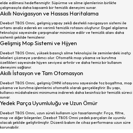
elde edilmesi hedeflenmiştir. Süpürme ve silme işlemlerinin birlikte
çalışmasıyla daha kapsamlı bir temizlik deneyimi sunar.
Akıllı Navigasyon ve Hassas Haritalama
Deebot T80S Omni, gelişmiş yapay zekâ destekli navigasyon sistemi ile
ortamı analiz ederek en verimli temizlik rotasını oluşturur. Engel algılama
teknolojisi sayesinde çarpışmalar minimize edilir ve temizlik alanı daha
sistemli şekilde temizlenir.
Gelişmiş Mop Sistemi ve Hijyen
Deebot T80S Omni, yüksek basınçlı silme teknolojisi ile zeminlerdeki inatçı
lekeleri çözmeye yardımcı olur. Otomatik mop yıkama ve kurutma
özellikleri sayesinde hijyen seviyesi artırılır ve daha temiz bir kullanım
deneyimi sağlanır.
Akıllı İstasyon ve Tam Otomasyon
Deebot T80S Omni, gelişmiş OMNI istasyonu sayesinde toz boşaltma, mop
yıkama ve kurutma işlemlerini otomatik olarak gerçekleştirir. Bu yapı,
kullanıcı müdahalesini minimuma indirerek daha kesintisiz bir temizlik süreci
sunar.
Yedek Parça Uyumluluğu ve Uzun Ömür
Deebot T80S Omni, uzun süreli kullanım için tasarlanmıştır. Fırça, filtre,
mop ve diğer bileşenler, Deebot T80S Omni yedek parçaları ile uyumlu
olacak şekilde geliştirilmiştir. Düzenli bakım ile cihaz performansı uzun süre
korunabilir.