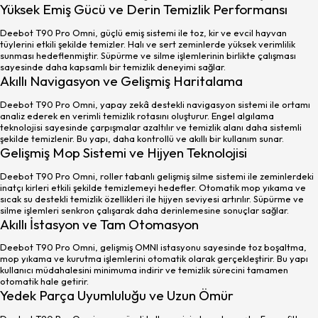
Yüksek Emiş Gücü ve Derin Temizlik Performansı
Deebot T90 Pro Omni, güçlü emiş sistemi ile toz, kir ve evcil hayvan
tüylerini etkili şekilde temizler. Halı ve sert zeminlerde yüksek verimlilik
sunması hedeflenmiştir. Süpürme ve silme işlemlerinin birlikte çalışması
sayesinde daha kapsamlı bir temizlik deneyimi sağlar.
Akıllı Navigasyon ve Gelişmiş Haritalama
Deebot T90 Pro Omni, yapay zekâ destekli navigasyon sistemi ile ortamı
analiz ederek en verimli temizlik rotasını oluşturur. Engel algılama
teknolojisi sayesinde çarpışmalar azaltılır ve temizlik alanı daha sistemli
şekilde temizlenir. Bu yapı, daha kontrollü ve akıllı bir kullanım sunar.
Gelişmiş Mop Sistemi ve Hijyen Teknolojisi
Deebot T90 Pro Omni, roller tabanlı gelişmiş silme sistemi ile zeminlerdeki
inatçı kirleri etkili şekilde temizlemeyi hedefler. Otomatik mop yıkama ve
sıcak su destekli temizlik özellikleri ile hijyen seviyesi artırılır. Süpürme ve
silme işlemleri senkron çalışarak daha derinlemesine sonuçlar sağlar.
Akıllı İstasyon ve Tam Otomasyon
Deebot T90 Pro Omni, gelişmiş OMNI istasyonu sayesinde toz boşaltma,
mop yıkama ve kurutma işlemlerini otomatik olarak gerçekleştirir. Bu yapı
kullanıcı müdahalesini minimuma indirir ve temizlik sürecini tamamen
otomatik hale getirir.
Yedek Parça Uyumluluğu ve Uzun Ömür