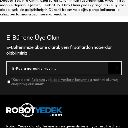
Deebot T90 Pro Omni, uzun süreli kullanım için tasarlanmıştır. Fırça, filtre,
mop ve diğer bileşenler, Deebot T90 Pro Omni yedek parçaları ile uyumlu
olacak şekilde geliştirilmiştir. Düzenli bakım ve doğru parça kullanımı ile
cihaz performansı uzun süre korunabilir.
E-Bültene Üye Olun
E-Bültenimize abone olarak yeni fırsatlardan haberdar
olabilirsiniz..
*Kaydolarak
Açık rıza
ve
Kişisel verilerin korunması
metnini okumuş,
onaylamış olursunuz.
Robot Yedek olarak, Türkiye’nin en güvenilir ve en çok tercih edilen