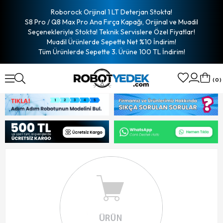
Roborock Orijinal 1 LT Deterjan Stokta!
S8 Pro / Q8 Max Pro Ana Fırça Kapağı, Orijinal ve Muadil
Seçenekleriyle Stokta! Teknik Servislere Özel Fiyatlar!
Muadil Ürünlerde Sepette Net %10 İndirim!
Tüm Ürünlerde Sepette 3. Ürüne 100 TL İndirim!
0