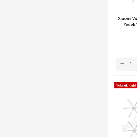
Xiaomi V
Yedek 
Yüksek Kalit