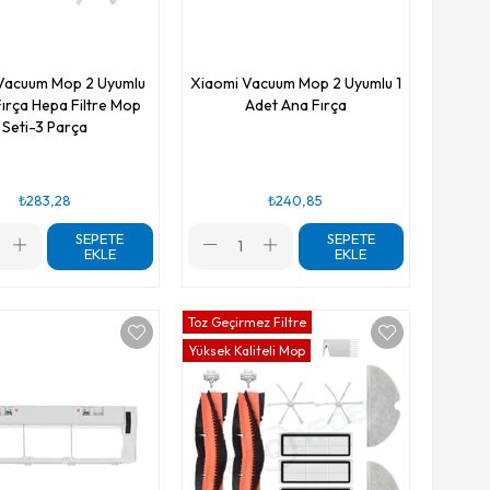
Vacuum Mop 2 Uyumlu
Xiaomi Vacuum Mop 2 Uyumlu 1
ırça Hepa Filtre Mop
Adet Ana Fırça
Seti-3 Parça
₺283,28
₺240,85
SEPETE
SEPETE
EKLE
EKLE
Toz Geçirmez Filtre
Yüksek Kaliteli Mop