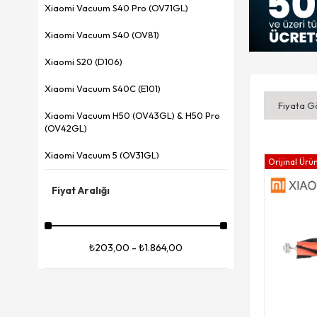
Xiaomi Vacuum S40 Pro (OV71GL)
Xiaomi Vacuum S40 (OV81)
Xiaomi S20 (D106)
Xiaomi Vacuum S40C (E101)
Fiyata G
Xiaomi Vacuum H50 (OV43GL) & H50 Pro
(OV42GL)
Xiaomi Vacuum 5 (OV31GL)
Orijinal Ürü
Xiaomi Vacuum 5 Pro (OV21GL)
Fiyat Aralığı
Xiaomi H40 (OV51)
Xiaomi X20 Max (D109GL)
₺203,00 - ₺1.864,00
Xiaomi X20 Pro (D102GL)
Xiaomi Mop Pro (STYTJ02YM)
Xiaomi Mop 2 Ultra (STYTJ05ZHMHW)