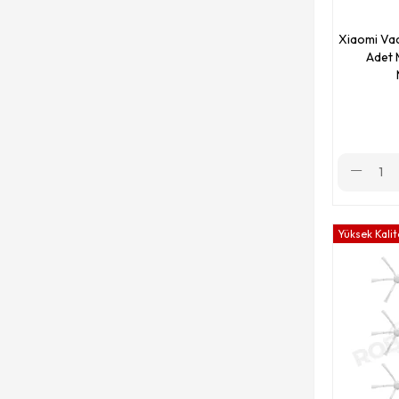
Xiaomi S10+ (B1055)
Xiaomi Va
Xiaomi S10 (B106GL)
Adet 
Xiaomi Mop 2 Lite (MJSTL)
Xiaomi Mop 2 Pro + (STYTJ02ZHM-3D)
Xiaomi Mop 2 Pro (MJST1SHW)
Xiaomi Mop 2C (XMSTJQR2C)
Xiaomi Mop Essential (MJSTG1)
Yüksek Kalit
Xiaomi Mop 1C (STYTJ01ZHM)
Xiaomi E10 (B112)