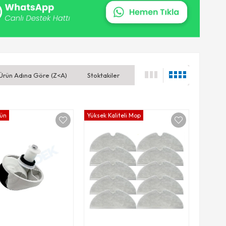
Ürün Adına Göre (Z<A)
Stoktakiler
rün
Yüksek Kaliteli Mop