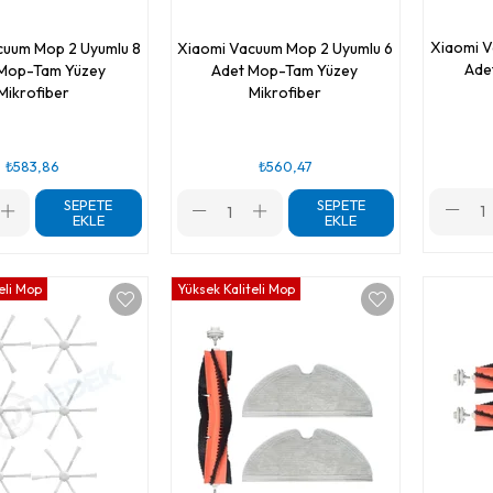
Xiaomi V
cuum Mop 2 Uyumlu 8
Xiaomi Vacuum Mop 2 Uyumlu 6
Ade
Mop-Tam Yüzey
Adet Mop-Tam Yüzey
Mikrofiber
Mikrofiber
₺583,86
₺560,47
SEPETE
SEPETE
EKLE
EKLE
eli Mop
Yüksek Kaliteli Mop