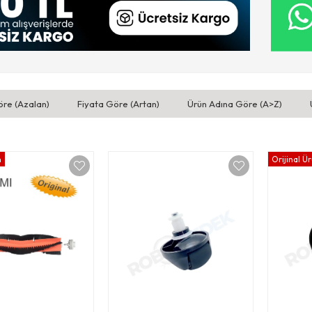
öre (Azalan)
Fiyata Göre (Artan)
Ürün Adına Göre (A>Z)
n
Orijinal Ü