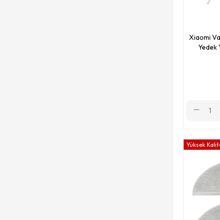
Xiaomi V
Yedek 
Yüksek Kalit