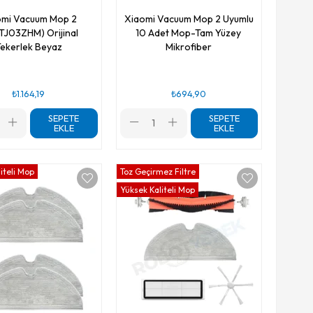
omi Vacuum Mop 2
Xiaomi Vacuum Mop 2 Uyumlu
TJ03ZHM) Orijinal
10 Adet Mop-Tam Yüzey
ekerlek Beyaz
Mikrofiber
₺1.164,19
₺694,90
SEPETE
SEPETE
EKLE
EKLE
iteli Mop
Toz Geçirmez Filtre
Yüksek Kaliteli Mop