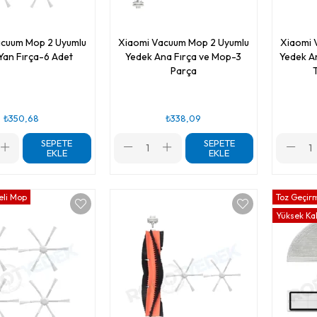
acuum Mop 2 Uyumlu
Xiaomi Vacuum Mop 2 Uyumlu
Xiaomi 
Yan Fırça-6 Adet
Yedek Ana Fırça ve Mop-3
Yedek A
Parça
₺350,68
₺338,09
SEPETE
SEPETE
EKLE
EKLE
eli Mop
Toz Geçirm
Yüksek Kal