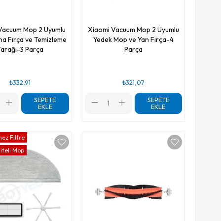
Vacuum Mop 2 Uyumlu
Xiaomi Vacuum Mop 2 Uyumlu
na Fırça ve Temizleme
Yedek Mop ve Yan Fırça-4
Tarağı-3 Parça
Parça
₺332,91
₺321,07
SEPETE
SEPETE
EKLE
EKLE
ez Filtre
iteli Mop