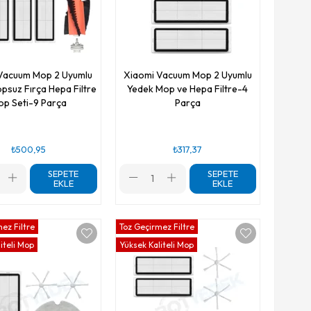
Vacuum Mop 2 Uyumlu
Xiaomi Vacuum Mop 2 Uyumlu
psuz Fırça Hepa Filtre
Yedek Mop ve Hepa Filtre-4
p Seti-9 Parça
Parça
₺500,95
₺317,37
SEPETE
SEPETE
EKLE
EKLE
ez Filtre
Toz Geçirmez Filtre
iteli Mop
Yüksek Kaliteli Mop