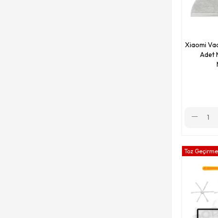
Xiaomi Va
Adet 
Toz Geçirmez