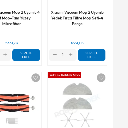
acuum Mop 2 Uyumlu 4
Xiaomi Vacuum Mop 2 Uyumlu
t Mop-Tam Yüzey
Yedek Fırça Filtre Mop Seti-4
Mikrofiber
Parça
₺361,78
₺351,05
SEPETE
SEPETE
EKLE
EKLE
Yüksek Kaliteli Mop