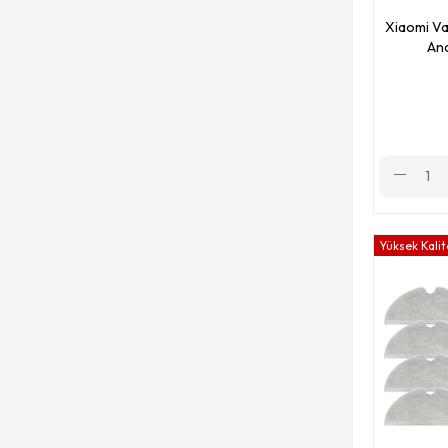
Xiaomi Va
Xiaomi X10+ Plus (B101CN)
Ana
Xiaomi Mop 2S (XMSTJQR2S)
Xiaomi Vacuum Cleaner (SDJQR02RR)
Xiaomi Mop 3C (B106CN)
Xiaomi S12 (BHR7328GL)
Xiaomi Vacuum Cleaner 1S (SDJQR03RR)
Yüksek Kalit
Xiaomi X20+ Plus
Xiaomi Trouver Robot LDS (RLS3)
Xiaomi X10 (B102GL)
Xiaomi S20+ (B108GL)
Xiaomi S10T (STFCR01SZ)