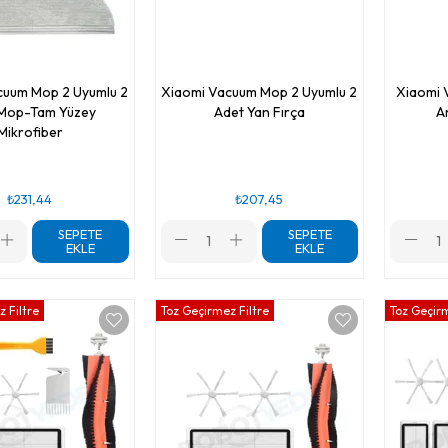
cuum Mop 2 Uyumlu 2
Xiaomi Vacuum Mop 2 Uyumlu 2
Xiaomi 
Mop-Tam Yüzey
Adet Yan Fırça
A
Mikrofiber
₺231,44
₺207,45
SEPETE
SEPETE
EKLE
EKLE
 Filtre
Toz Geçirmez Filtre
Toz Geçirm