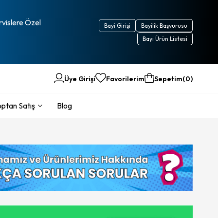
rvislere Özel
Bayi Girişi
Bayilik Başvurusu
Bayi Ürün Listesi
Üye Girişi
Favorilerim
Sepetim
0
ptan Satış
Blog