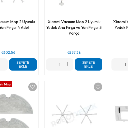
acuum Mop 2 Uyumlu
Xiaomi Vacuum Mop 2 Uyumlu
Xiaomi 
Yan Fırça-4 Adet
Yedek Ana Fırça ve Yan Fırça-3
Yedek F
Parça
₺302,56
₺297,38
SEPETE
SEPETE
EKLE
EKLE
eli Mop