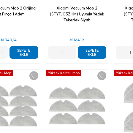
cuum Mop 2 Orijinal
Xiaomi Vacuum Mop 2
Xia
 Fırça 1 Adet
(STYTJ03ZHM) Uyumlu Yedek
(STY
Tekerlek Siyah
T
₺1.340,14
₺1.164,19
SEPETE
SEPETE
EKLE
EKLE
eli Mop
Yüksek Kaliteli Mop
Yüksek Kal