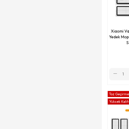
Xiaomi V
Yedek Mops
S
Toz Geçirmez
Yüksek Kalit