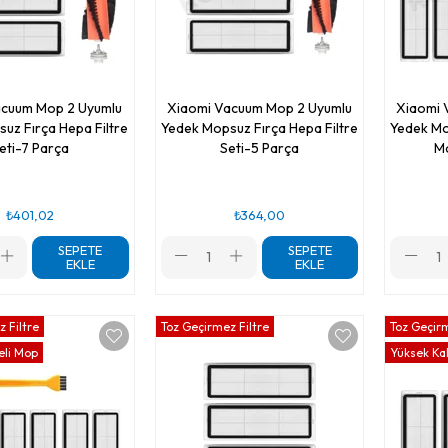
acuum Mop 2 Uyumlu
Xiaomi Vacuum Mop 2 Uyumlu
Xiaomi 
uz Fırça Hepa Filtre
Yedek Mopsuz Fırça Hepa Filtre
Yedek Mo
eti-7 Parça
Seti-5 Parça
Mo
₺401,02
₺364,00
SEPETE
SEPETE
EKLE
EKLE
 Filtre
Toz Geçirmez Filtre
Toz Geçirm
eli Mop
Yüksek Kal