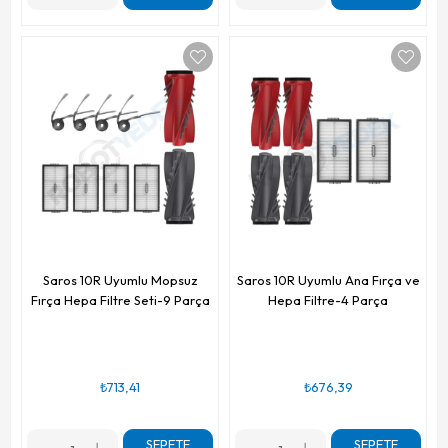
Saros 10R Uyumlu Mopsuz
Saros 10R Uyumlu Ana Fırça ve
Fırça Hepa Filtre Seti-9 Parça
Hepa Filtre-4 Parça
₺713,41
₺676,39
SEPETE
SEPETE