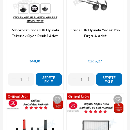
Roborock Saros 10R Uyumlu
Saros 10R Uyumlu Yedek Yan
Tekerlek Siyah Renk-1 Adet
Fırça-4 Adet
₺411,18
₺268,27
SEPETE
SEPETE
EKLE
EKLE
Orijinal Ürün
Orijinal Ürün