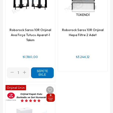
TÜKENDI
Roborock Saros 10R Orijinal
Roborock Saros 10R Orijinal
Ana Fırça Tutucu Aparat-1
Hepa Filtre 2 Adet
Takım
₺1.380,00
₺3.246,12
SEPETE
EKLE
Orijinal Ürün