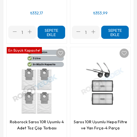
₺332,17
₺353,99
SEPETE
SEPETE
EKLE
EKLE
En Büyük Kapasite!
Roborock Saros 10R Uyumlu 4
Saros 10R Uyumlu Hepa Filtre
Adet Toz Çöp Torbası
ve Yan Fırça-4 Parça