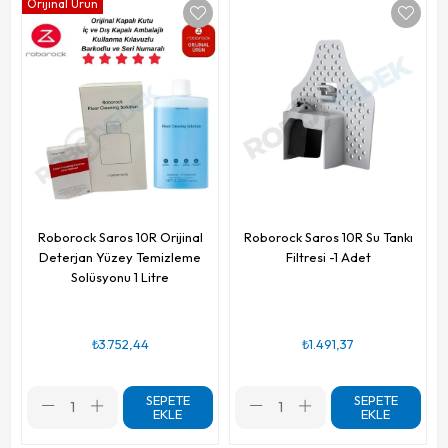
Orijinal Ürün
Roborock Saros 10R Orijinal
Roborock Saros 10R Su Tankı
Deterjan Yüzey Temizleme
Filtresi -1 Adet
Solüsyonu 1 Litre
₺3.752,44
₺1.491,37
SEPETE
SEPETE
EKLE
EKLE