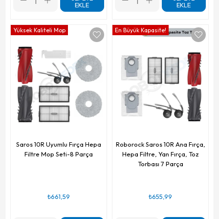
EKLE
EKLE
Yüksek Kaliteli Mop
En Büyük Kapasite!
Saros 10R Uyumlu Fırça Hepa
Roborock Saros 10R Ana Fırça,
Filtre Mop Seti-8 Parça
Hepa Filtre, Yan Fırça, Toz
Torbası 7 Parça
₺661,59
₺655,99