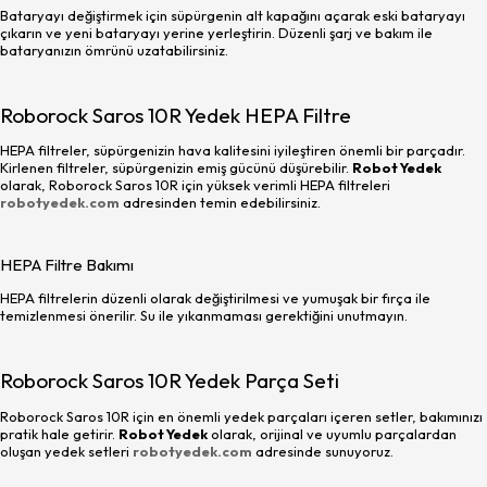
Bataryayı değiştirmek için süpürgenin alt kapağını açarak eski bataryayı
çıkarın ve yeni bataryayı yerine yerleştirin. Düzenli şarj ve bakım ile
bataryanızın ömrünü uzatabilirsiniz.
Roborock Saros 10R Yedek HEPA Filtre
HEPA filtreler, süpürgenizin hava kalitesini iyileştiren önemli bir parçadır.
Kirlenen filtreler, süpürgenizin emiş gücünü düşürebilir.
Robot Yedek
olarak, Roborock Saros 10R için yüksek verimli HEPA filtreleri
robotyedek.com
adresinden temin edebilirsiniz.
HEPA Filtre Bakımı
HEPA filtrelerin düzenli olarak değiştirilmesi ve yumuşak bir fırça ile
temizlenmesi önerilir. Su ile yıkanmaması gerektiğini unutmayın.
Roborock Saros 10R Yedek Parça Seti
Roborock Saros 10R için en önemli yedek parçaları içeren setler, bakımınızı
pratik hale getirir.
Robot Yedek
olarak, orijinal ve uyumlu parçalardan
oluşan yedek setleri
robotyedek.com
adresinde sunuyoruz.