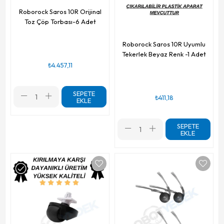
Roborock Saros 10R Orijinal
Toz Çöp Torbası-6 Adet
Roborock Saros 10R Uyumlu
Tekerlek Beyaz Renk -1 Adet
₺4.457,11
SEPETE
₺411,18
EKLE
SEPETE
EKLE