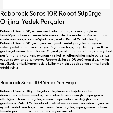
Roborock Saros 10R Robot Süpürge
Orijinal Yedek Parçalar
Roborock Saros 10R, en yeni nesil robot süpürge teknolojisiyle ev
temizliğini maksimum verimlilikle sunan üstün bir modeldir. Ancak zaman
içinde bazı parçaların değiştirilmesi gerekir.
Robot Yedek
olarak,
Roborock Saros 10R için orijinal ve uyumlu yedek parçalar sunuyoruz.
robotyedek.com
üzerinden yan fırça, ana fırça, mop, batarya ve filtre
gibi birçok ürüne ulaşabilirsiniz. Orijinal yedek parçalar, süpürgenizin yüksek
performansını korurken, ekonomik ve kaliteli alternatiflerimizle bütçenize
uygun çözümler de sunuyoruz. Roborock Saros 10R süpürgenizi uzun yıllar
en yüksek temizlik kapasitesiyle kullanmak için yedek parçalarımızı tercih
edebilirsiniz.
Roborock Saros 10R Yedek Yan Fırça
Roborock Saros 10R yan fırçaları, ulaşılması zor köşeleri ve kenarları
derinlemesine temizlemek için özel olarak tasarlanmıştır. Süpürgenizin
etkinliğini artıran bu fırçalar, zamanla yıpranabilir ve değiştirilmesi
gerekebilir.
Robot Yedek
olarak,
robotyedek.com
üzerinden orijinal ve
uyumlu yedek yan fırçalar sunuyoruz. Yeni fırçalar, süpürgenizin maksimum
temizlik performansını sürdürmesine yardımcı olur.