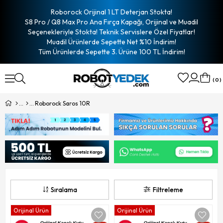
Roborock Orijinal 1 LT Deterjan Stokta!
S8 Pro / Q8 Max Pro Ana Fırça Kapağı, Orijinal ve Muadil
Seçenekleriyle Stokta! Teknik Servislere Özel Fiyatlar!
Muadil Ürünlerde Sepette Net %10 İndirim!
Tüm Ürünlerde Sepette 3. Ürüne 100 TL İndirim!
0
Roborock Saros 10R
Sıralama
Filtreleme
Orijinal Ürün
Orijinal Ürün