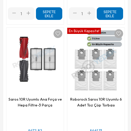
SEPETE
SEPETE
EKLE
EKLE
En Büyük Kapasite!
Saros 10R Uyumlu Ana Fırça ve
Roborock Saros 10R Uyumlu 6
Hepa Filtre-3 Parça
Adet Toz Çöp Torbası
₺472,82
₺461,13