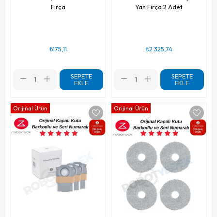
Fırça
Yan Fırça 2 Adet
₺175,11
₺2.325,74
SEPETE
SEPETE
EKLE
EKLE
Orijinal Ürün
Orijinal Ürün