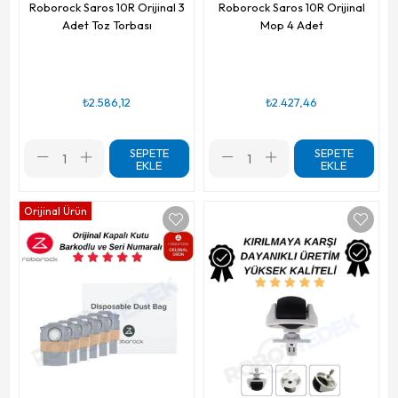
Roborock Saros 10R Orijinal 3
Roborock Saros 10R Orijinal
Adet Toz Torbası
Mop 4 Adet
₺2.586,12
₺2.427,46
SEPETE
SEPETE
EKLE
EKLE
Orijinal Ürün