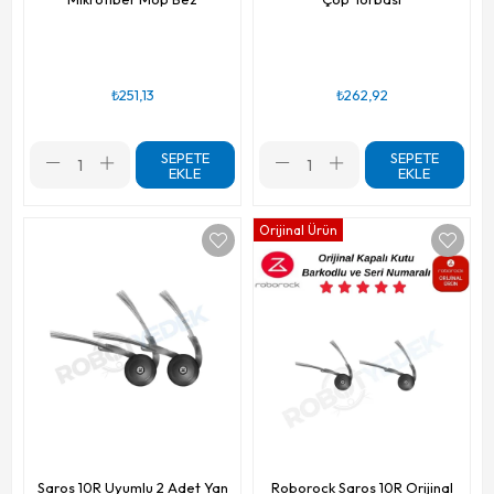
₺251,13
₺262,92
SEPETE
SEPETE
EKLE
EKLE
Orijinal Ürün
Saros 10R Uyumlu 2 Adet Yan
Roborock Saros 10R Orijinal