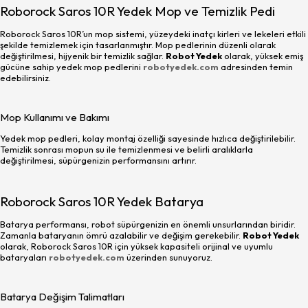
Roborock Saros 10R Yedek Mop ve Temizlik Pedi
Roborock Saros 10R’un mop sistemi, yüzeydeki inatçı kirleri ve lekeleri etkili
şekilde temizlemek için tasarlanmıştır. Mop pedlerinin düzenli olarak
değiştirilmesi, hijyenik bir temizlik sağlar.
Robot Yedek
olarak, yüksek emiş
gücüne sahip yedek mop pedlerini
robotyedek.com
adresinden temin
edebilirsiniz.
Mop Kullanımı ve Bakımı
Yedek mop pedleri, kolay montaj özelliği sayesinde hızlıca değiştirilebilir.
Temizlik sonrası mopun su ile temizlenmesi ve belirli aralıklarla
değiştirilmesi, süpürgenizin performansını artırır.
Roborock Saros 10R Yedek Batarya
Batarya performansı, robot süpürgenizin en önemli unsurlarından biridir.
Zamanla bataryanın ömrü azalabilir ve değişim gerekebilir.
Robot Yedek
olarak, Roborock Saros 10R için yüksek kapasiteli orijinal ve uyumlu
bataryaları
robotyedek.com
üzerinden sunuyoruz.
Batarya Değişim Talimatları