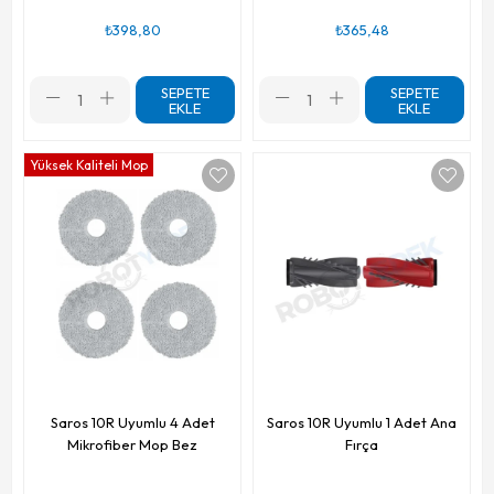
₺398,80
₺365,48
SEPETE
SEPETE
EKLE
EKLE
Yüksek Kaliteli Mop
Saros 10R Uyumlu 4 Adet
Saros 10R Uyumlu 1 Adet Ana
Mikrofiber Mop Bez
Fırça