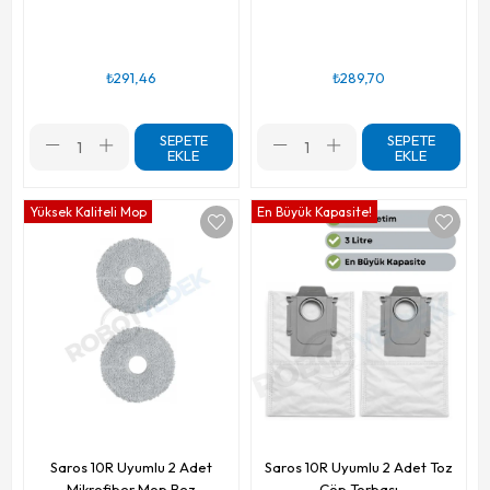
₺291,46
₺289,70
SEPETE
SEPETE
EKLE
EKLE
Yüksek Kaliteli Mop
En Büyük Kapasite!
Saros 10R Uyumlu 2 Adet
Saros 10R Uyumlu 2 Adet Toz
Mikrofiber Mop Bez
Çöp Torbası