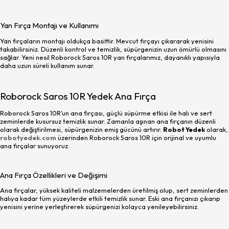
Yan Fırça Montajı ve Kullanımı
Yan fırçaların montajı oldukça basittir. Mevcut fırçayı çıkararak yenisini
takabilirsiniz. Düzenli kontrol ve temizlik, süpürgenizin uzun ömürlü olmasını
sağlar. Yeni nesil Roborock Saros 10R yan fırçalarımız, dayanıklı yapısıyla
daha uzun süreli kullanım sunar.
Roborock Saros 10R Yedek Ana Fırça
Roborock Saros 10R’un ana fırçası, güçlü süpürme etkisi ile halı ve sert
zeminlerde kusursuz temizlik sunar. Zamanla aşınan ana fırçanın düzenli
olarak değiştirilmesi, süpürgenizin emiş gücünü artırır.
Robot Yedek
olarak,
robotyedek.com
üzerinden Roborock Saros 10R için orijinal ve uyumlu
ana fırçalar sunuyoruz.
Ana Fırça Özellikleri ve Değişimi
Ana fırçalar, yüksek kaliteli malzemelerden üretilmiş olup, sert zeminlerden
halıya kadar tüm yüzeylerde etkili temizlik sunar. Eski ana fırçanızı çıkarıp
yenisini yerine yerleştirerek süpürgenizi kolayca yenileyebilirsiniz.