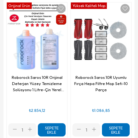
Orijinal Ürün
Yüksek Kaliteli Mop
Roborock Saros 10R Orijinal
Roborock Saros 10R Uyumlu
Deterjan Yüzey Temizleme
Fırça Hepa Filtre Mop Seti-10
Solüsyonu 1 Litre-Çin Yerel
Parça
Ambalajlı
₺2.854,12
₺1.086,85
SEPETE
SEPETE
EKLE
EKLE