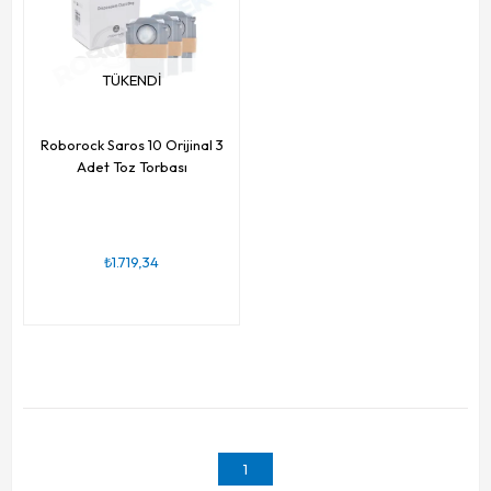
TÜKENDI
Roborock Saros 10 Orijinal 3
Adet Toz Torbası
₺1.719,34
1