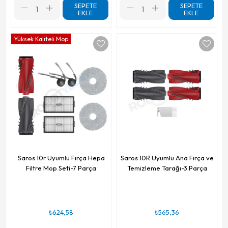
SEPETE
SEPETE
EKLE
EKLE
Yüksek Kaliteli Mop
Saros 10r Uyumlu Fırça Hepa
Saros 10R Uyumlu Ana Fırça ve
Filtre Mop Seti-7 Parça
Temizleme Tarağı-3 Parça
₺624,58
₺565,36