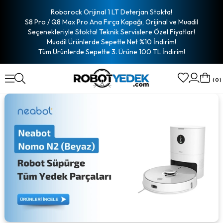
Roborock Orijinal 1 LT Deterjan Stokta!
S8 Pro / Q8 Max Pro Ana Fırça Kapağı, Orijinal ve Muadil
Seçenekleriyle Stokta! Teknik Servislere Özel Fiyatlar!
Muadil Ürünlerde Sepette Net %10 İndirim!
Tüm Ürünlerde Sepette 3. Ürüne 100 TL İndirim!
0