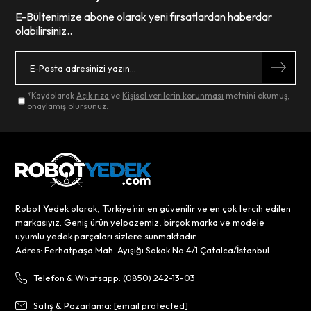
E-Bültenimize abone olarak yeni fırsatlardan haberdar
olabilirsiniz..
*Kaydolarak
Açık rıza
ve
Kişisel verilerin korunması
metnini okumuş,
onaylamış olursunuz.
Robot Yedek olarak, Türkiye’nin en güvenilir ve en çok tercih edilen
markasıyız. Geniş ürün yelpazemiz, birçok marka ve modele
uyumlu yedek parçaları sizlere sunmaktadır.
Adres: Ferhatpaşa Mah. Ayışığı Sokak No:4/1 Çatalca/İstanbul
Telefon & Whatsapp: (0850) 242-13-03
Satış & Pazarlama:
[email protected]