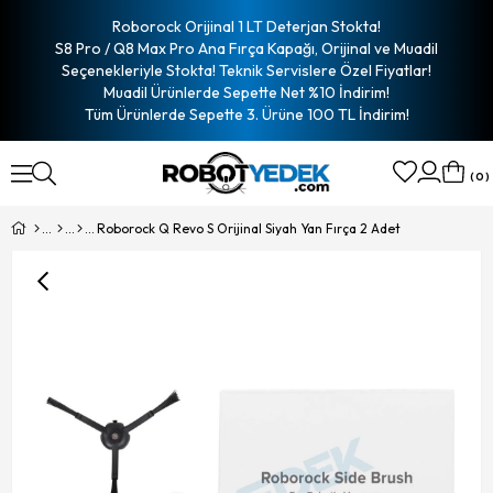
Roborock Orijinal 1 LT Deterjan Stokta!
S8 Pro / Q8 Max Pro Ana Fırça Kapağı, Orijinal ve Muadil
Seçenekleriyle Stokta! Teknik Servislere Özel Fiyatlar!
Muadil Ürünlerde Sepette Net %10 İndirim!
Tüm Ürünlerde Sepette 3. Ürüne 100 TL İndirim!
0
Roborock Q Revo S Orijinal Siyah Yan Fırça 2 Adet