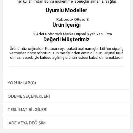
her kullanımdan sonra mükemmel sonuçlar almanızı sağlar.
Uyumlu Modeller
Roborock QRevo S
Ürün İçeriği
2 Adet Roborock Marka Orijinal Siyah Yan Fırça
Değerli Müşterimiz
Ürünümüz orijinaldir. Kutusu veya paketi açılmamıştır. Lütfen sipariş
vermeden önce robotunuzun modelinden emin olunuz. Orijinal ürün
olması sebebiyle kutusu açılmış ürünün iadesi kabul olmamaktadır.
YORUMLAR
(0)
ÖDEME SEÇENEKLERI
TESLIMAT BILGILERI
İADE VEYA DEĞIŞIM