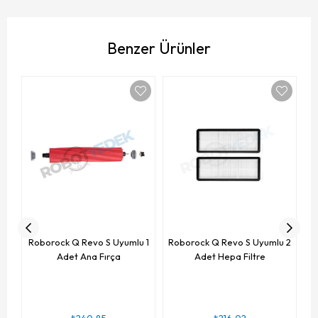
Benzer Ürünler
R
Roborock Q Revo S Uyumlu 1
Roborock Q Revo S Uyumlu 2
Adet Ana Fırça
Adet Hepa Filtre
₺240,85
₺216,02