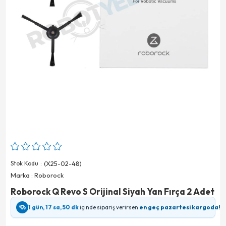
Stok Kodu
(X25-02-48)
Marka
:
Roborock
Roborock Q Revo S Orijinal Siyah Yan Fırça 2 Adet
1 gün, 17 sa, 50 dk
içinde sipariş verirsen
en geç pazartesi kargoda!