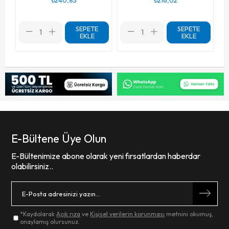
SEPETE
SEPETE
EKLE
EKLE
E-Bültene Üye Olun
E-Bültenimize abone olarak yeni fırsatlardan haberdar
olabilirsiniz..
*Kaydolarak
Açık rıza
ve
Kişisel verilerin korunması
metnini okumuş,
onaylamış olursunuz.