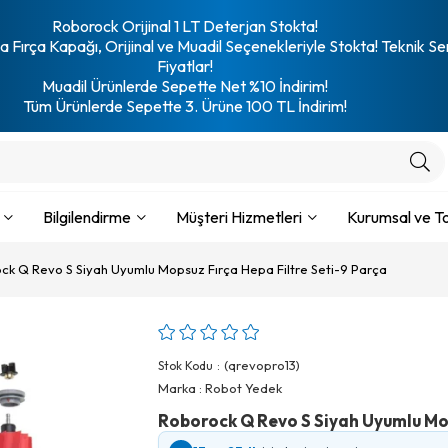
Roborock Orijinal 1 LT Deterjan Stokta!
 Fırça Kapağı, Orijinal ve Muadil Seçenekleriyle Stokta! Teknik Se
Fiyatlar!
Muadil Ürünlerde Sepette Net %10 İndirim!
Tüm Ürünlerde Sepette 3. Ürüne 100 TL İndirim!
Bilgilendirme
Müşteri Hizmetleri
Kurumsal ve To
ck Q Revo S Siyah Uyumlu Mopsuz Fırça Hepa Filtre Seti-9 Parça
(qrevopro13)
Stok Kodu
Marka
:
Robot Yedek
Roborock Q Revo S Siyah Uyumlu Mop