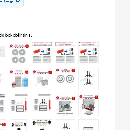
rın kargoda!
e bakabilirsiniz.
Tükendi
Tükendi
Tükendi
Tükendi
Tükendi