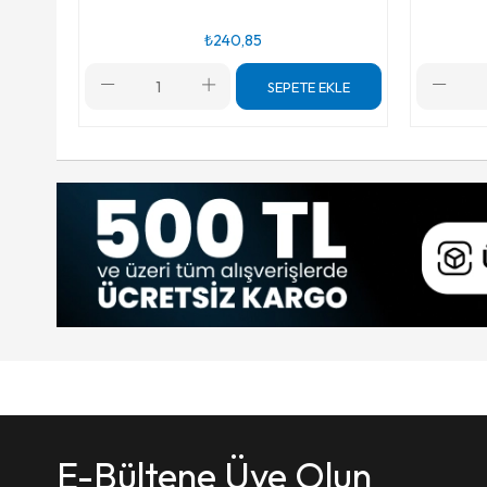
₺240,85
SEPETE EKLE
E-Bültene Üye Olun