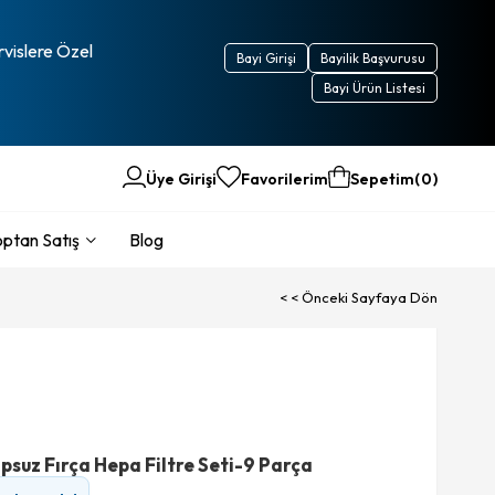
rvislere Özel
Bayi Girişi
Bayilik Başvurusu
Bayi Ürün Listesi
Üye Girişi
Favorilerim
Sepetim
0
ptan Satış
Blog
< < Önceki Sayfaya Dön
suz Fırça Hepa Filtre Seti-9 Parça