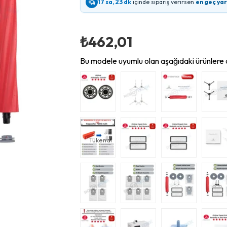
17 sa, 23 dk
içinde sipariş verirsen
en geç ya
₺462,01
Bu modele uyumlu olan aşağıdaki ürünlere d
Tükendi