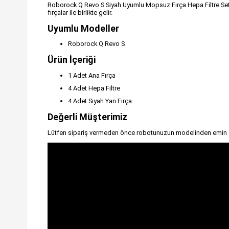
Roborock Q Revo S Siyah Uyumlu Mopsuz Fırça Hepa Filtre Seti, r
fırçalar ile birlikte gelir.
Uyumlu Modeller
Roborock Q Revo S
Ürün İçeriği
1 Adet Ana Fırça
4 Adet Hepa Filtre
4 Adet Siyah Yan Fırça
Değerli Müşterimiz
Lütfen sipariş vermeden önce robotunuzun modelinden emin 