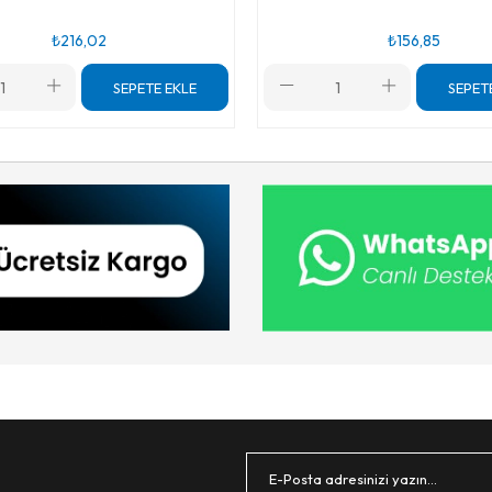
₺216,02
₺156,85
SEPETE EKLE
SEPET