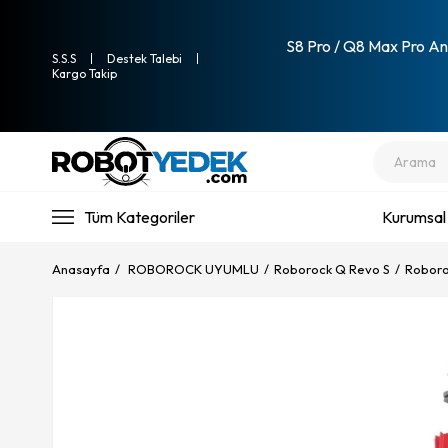
S8 Pro / Q8 Max Pro Ana
S.S.S
Destek Talebi
Kargo Takip
Tüm Kategoriler
Kurumsal
Anasayfa
ROBOROCK UYUMLU
Roborock Q Revo S
Roboro