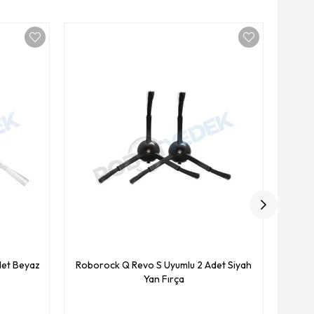
Yüksek K
Ro
det Beyaz
Roborock Q Revo S Uyumlu 2 Adet Siyah
Yan Fırça