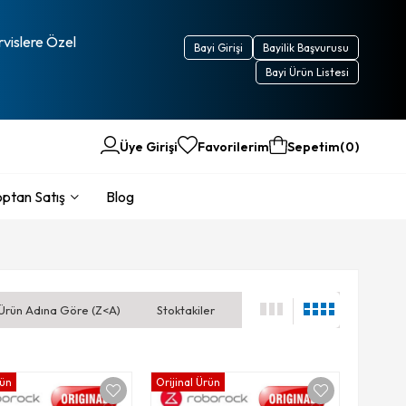
rvislere Özel
Bayi Girişi
Bayilik Başvurusu
Bayi Ürün Listesi
Üye Girişi
Favorilerim
Sepetim
0
ptan Satış
Blog
Ürün Adına Göre (Z<A)
Stoktakiler
rün
Orijinal Ürün