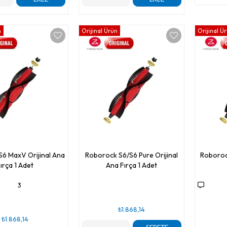
n
Orijinal Ürün
Orijinal Ü
6 MaxV Orijinal Ana
Roborock S6/S6 Pure Orijinal
Roboroc
ırça 1 Adet
Ana Fırça 1 Adet
3
₺1.868,14
₺1.868,14