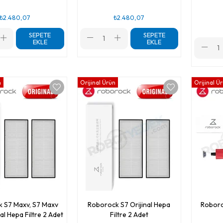
₺2.480,07
₺2.480,07
SEPETE
SEPETE
EKLE
EKLE
n
Orijinal Ürün
Orijinal Ü
 S7 Maxv, S7 Maxv
Roborock S7 Orijinal Hepa
Roboro
nal Hepa Filtre 2 Adet
Filtre 2 Adet