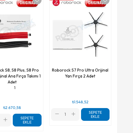
k S8, S8 Plus, S8 Pro
Roborock S7 Pro Ultra Orijinal
jinal Ana Fırça Takımı 1
Yan Fırça 2 Adet
Adet
1
₺1.548,52
₺2.670,58
SEPETE
EKLE
SEPETE
EKLE