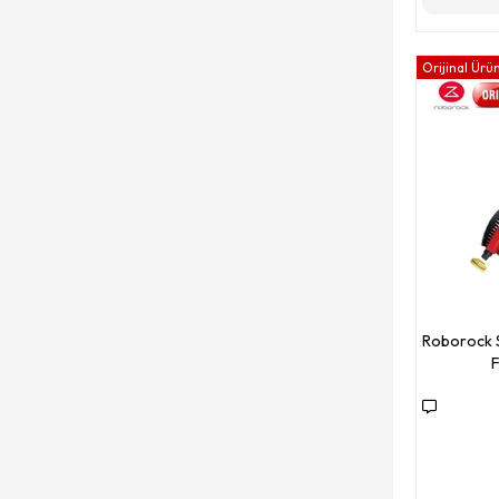
Orijinal Ürü
Roborock S
F