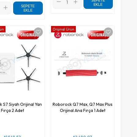
SEPETE
EKLE
SEPETE
EKLE
rün
Orijinal Ürün
 S7 Siyah Orijinal Yan
Roborock Q7 Max, Q7 Max Plus
Fırça 2 Adet
Orijinal Ana Fırça 1 Adet
₺1.548,52
₺2.480,07