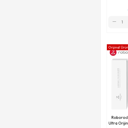
Orijinal Ürü
Roborock
Ultra Oriji