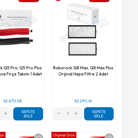
k Q5 Pro, Q5 Pro Plus
Roborock Q8 Max, Q8 Max Plus
Ana Fırça Takımı 1 Adet
Orijinal Hepa Filtre 2 Adet
₺2.670,58
₺2.290,41
SEPETE
SEPETE
EKLE
EKLE
rün
Orijinal Ürün