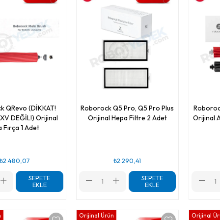
k QRevo (DİKKAT!
Roborock Q5 Pro, Q5 Pro Plus
Roboroc
XV DEĞİL!) Orijinal
Orijinal Hepa Filtre 2 Adet
Orijinal 
 Fırça 1 Adet
₺2.480,07
₺2.290,41
SEPETE
SEPETE
EKLE
EKLE
n
Orijinal Ürün
Orijinal Ü