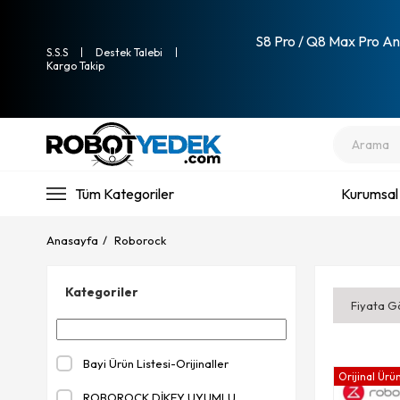
S8 Pro / Q8 Max Pro Ana
S.S.S
Destek Talebi
Kargo Takip
Tüm Kategoriler
Kurumsal
Anasayfa
Roborock
Kategoriler
Fiyata G
Bayi Ürün Listesi-Orijinaller
Orijinal Ürü
ROBOROCK DİKEY UYUMLU