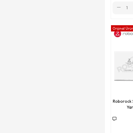
Orijinal Ürü
Roborock S
Yan