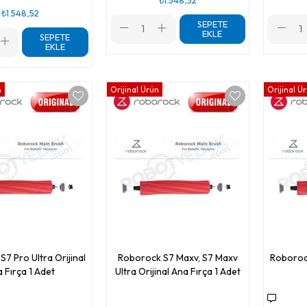
₺1.548,52
SEPETE
EKLE
SEPETE
EKLE
n
Orijinal Ürün
Orijinal Ü
7 Pro Ultra Orijinal
Roborock S7 Maxv, S7 Maxv
Roborock
 Fırça 1 Adet
Ultra Orijinal Ana Fırça 1 Adet