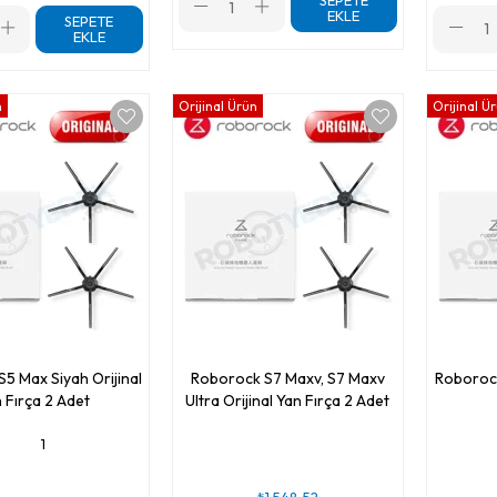
SEPETE
EKLE
SEPETE
EKLE
n
Orijinal Ürün
Orijinal Ü
5 Max Siyah Orijinal
Roborock S7 Maxv, S7 Maxv
Roborock
 Fırça 2 Adet
Ultra Orijinal Yan Fırça 2 Adet
1
₺1.548,52