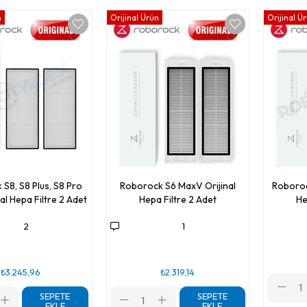
n
Orijinal Ürün
Orijinal Ü
S8, S8 Plus, S8 Pro
Roborock S6 MaxV Orijinal
Roboroc
nal Hepa Filtre 2 Adet
Hepa Filtre 2 Adet
He
2
1
₺3.245,96
₺2.319,14
SEPETE
SEPETE
EKLE
EKLE