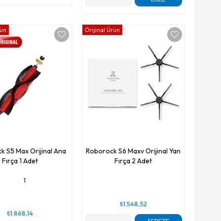
rün
Orijinal Ürün
k S5 Max Orijinal Ana
Roborock S6 Maxv Orijinal Yan
Fırça 1 Adet
Fırça 2 Adet
1
₺1.548,52
₺1.868,14