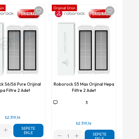
rün
Orijinal Ürün
k S6/S6 Pure Orijinal
Roborock S5 Max Orijinal Hepa
pa Filtre 2 Adet
Filtre 2 Adet
3
₺2.319,14
₺2.319,14
SEPETE
EKLE
SEPETE
EKLE