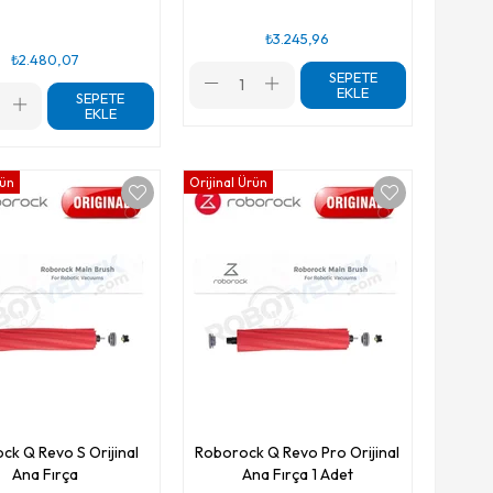
₺3.245,96
₺2.480,07
SEPETE
EKLE
SEPETE
EKLE
rün
Orijinal Ürün
ck Q Revo S Orijinal
Roborock Q Revo Pro Orijinal
Ana Fırça
Ana Fırça 1 Adet