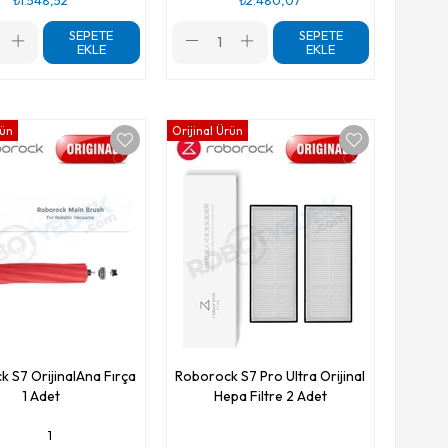
SEPETE
SEPETE
EKLE
EKLE
rün
Orijinal Ürün
 S7 OrijinalAna Fırça
Roborock S7 Pro Ultra Orijinal
1 Adet
Hepa Filtre 2 Adet
1