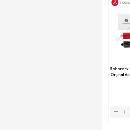
Roborock Saros 10
Roborock F25 RT
Roborock 
Orijinal An