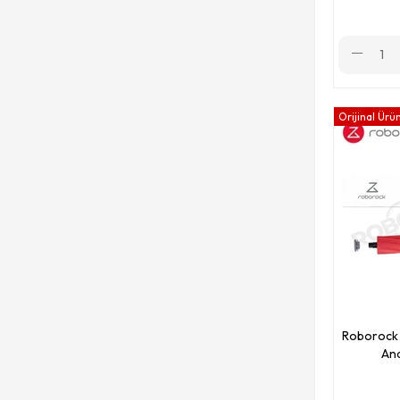
Orijinal Ürü
Roborock S
Ana