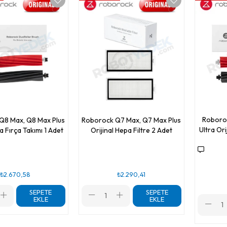
Roboroc
Q8 Max, Q8 Max Plus
Roborock Q7 Max, Q7 Max Plus
Ultra Ori
a Fırça Takımı 1 Adet
Orijinal Hepa Filtre 2 Adet
₺2.670,58
₺2.290,41
SEPETE
SEPETE
EKLE
EKLE