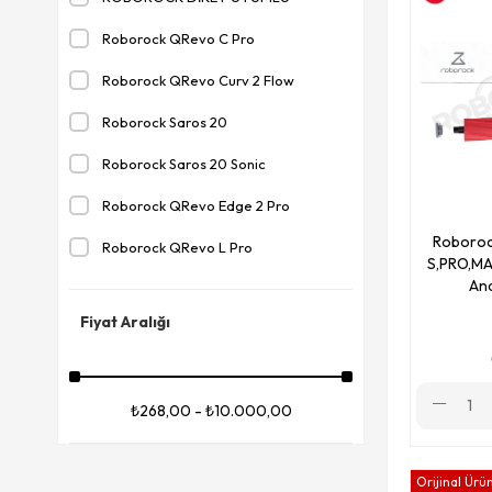
Roborock QRevo C Pro
Roborock QRevo Curv 2 Flow
Roborock Saros 20
Roborock Saros 20 Sonic
Roborock QRevo Edge 2 Pro
Roboroc
Roborock QRevo L Pro
S,PRO,MA
Ana
Roborock S9 & S9 Plus
Fiyat Aralığı
Roborock Dyad
ROBOROCK UYUMLU
₺268,00 - ₺10.000,00
Roborock QRevo C
Roborock F25 ACE
Orijinal Ürü