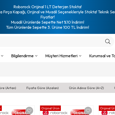
Roborock Orijinal 1 LT Deterjan Stokta!
 Fırça Kapağı, Orijinal ve Muadil Seçenekleriyle Stokta! Teknik Se
Fiyatlar!
Muadil Ürünlerde Sepette Net %10 İndirim!
Tüm Ürünlerde Sepette 3. Ürüne 100 TL İndirim!
Bilgilendirme
Müşteri Hizmetleri
Kurumsal ve To
öre (Artan)
Fiyata Göre (Azalan)
Ürün Adına Göre (A>Z)
n
Orijinal Ürün
Orijinal Ü