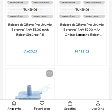
TÜKENDI
TÜKENDI
Roborock QRevo Pro Uyumlu
Roborock QRevo Pro Uyumlu
Batarya 14.4V 5800 mAh
Batarya 14.4V 5200 mAh
Robot Süpürge Pili
Orijinal Kapasite Robot
Süpürge Pili
₺1.620,21
₺1.488,62
Anasayfa
Favorilerim
Sepetim
Üye Girişi