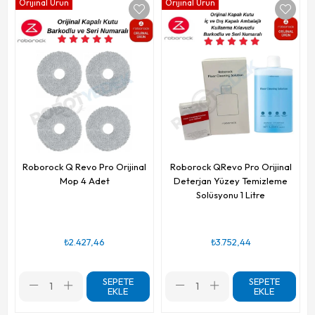
Orijinal Ürün
Orijinal Ürün
Roborock Q Revo Pro Orijinal
Roborock QRevo Pro Orijinal
Mop 4 Adet
Deterjan Yüzey Temizleme
Solüsyonu 1 Litre
₺2.427,46
₺3.752,44
SEPETE
SEPETE
EKLE
EKLE