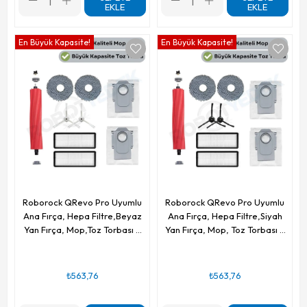
EKLE
EKLE
En Büyük Kapasite!
En Büyük Kapasite!
Roborock QRevo Pro Uyumlu
Roborock QRevo Pro Uyumlu
Ana Fırça, Hepa Filtre,Beyaz
Ana Fırça, Hepa Filtre,Siyah
Yan Fırça, Mop,Toz Torbası 9
Yan Fırça, Mop, Toz Torbası 9
Parça
Parça
₺563,76
₺563,76