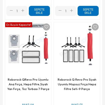
SEPETE
SEPETE
EKLE
EKLE
En Büyük Kapasite!
Roborock QRevo Pro Uyumlu
Roborock Q Revo Pro Siyah
Ana Fırça, Hepa Filtre,Siyah
Uyumlu Mopsuz Fırça Hepa
Yan Fırça, Toz Torbası 7 Parça
Filtre Seti-9 Parça
₺462,46
₺462,01