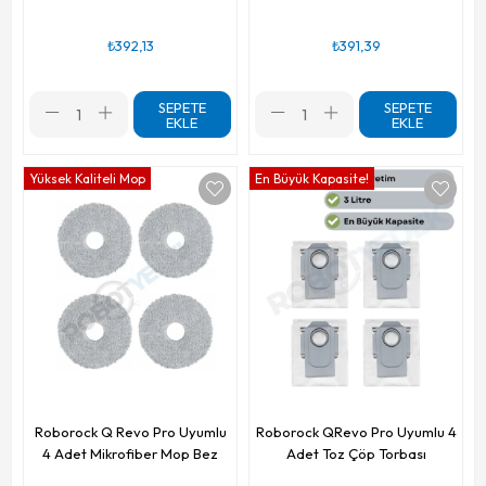
₺392,13
₺391,39
SEPETE
SEPETE
EKLE
EKLE
Yüksek Kaliteli Mop
En Büyük Kapasite!
Roborock Q Revo Pro Uyumlu
Roborock QRevo Pro Uyumlu 4
4 Adet Mikrofiber Mop Bez
Adet Toz Çöp Torbası