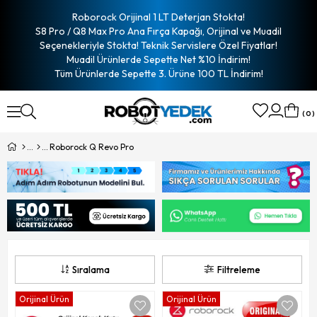
Roborock Orijinal 1 LT Deterjan Stokta!
S8 Pro / Q8 Max Pro Ana Fırça Kapağı, Orijinal ve Muadil
Seçenekleriyle Stokta! Teknik Servislere Özel Fiyatlar!
Muadil Ürünlerde Sepette Net %10 İndirim!
Tüm Ürünlerde Sepette 3. Ürüne 100 TL İndirim!
0
Roborock Q Revo Pro
Sıralama
Filtreleme
Orijinal Ürün
Orijinal Ürün