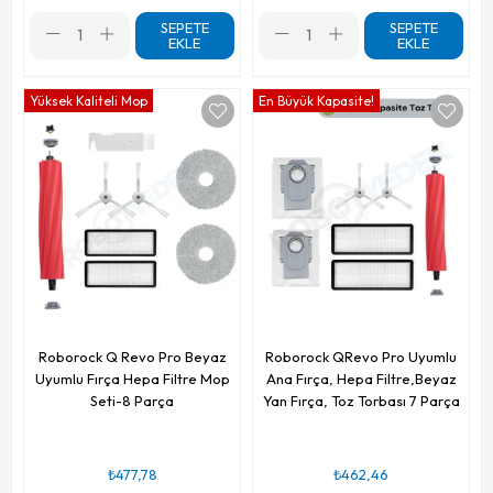
SEPETE
SEPETE
EKLE
EKLE
Yüksek Kaliteli Mop
En Büyük Kapasite!
Roborock Q Revo Pro Beyaz
Roborock QRevo Pro Uyumlu
Uyumlu Fırça Hepa Filtre Mop
Ana Fırça, Hepa Filtre,Beyaz
Seti-8 Parça
Yan Fırça, Toz Torbası 7 Parça
₺477,78
₺462,46