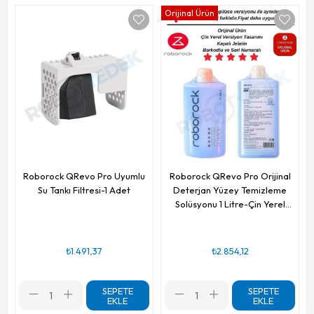
Orijinal Ürün
Roborock QRevo Pro Uyumlu
Roborock QRevo Pro Orijinal
Su Tankı Filtresi-1 Adet
Deterjan Yüzey Temizleme
Solüsyonu 1 Litre-Çin Yerel
Ambalajlı
₺1.491,37
₺2.854,12
SEPETE
SEPETE
EKLE
EKLE