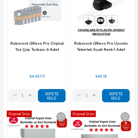
Roborock QRevo Pro Orijinal
Roborock QRevo Pro Uyumlu
Toz Çöp Torbası-6 Adet
Tekerlek Siyah Renk-1 Adet
₺4.457,11
₺411,18
SEPETE
SEPETE
EKLE
EKLE
Orijinal Ürün
Orijinal Ürün