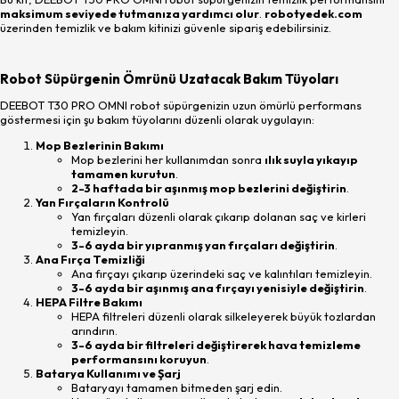
maksimum seviyede tutmanıza yardımcı olur
.
robotyedek.com
üzerinden temizlik ve bakım kitinizi güvenle sipariş edebilirsiniz.
Robot Süpürgenin Ömrünü Uzatacak Bakım Tüyoları
DEEBOT T30 PRO OMNI robot süpürgenizin uzun ömürlü performans
göstermesi için şu bakım tüyolarını düzenli olarak uygulayın:
Mop Bezlerinin Bakımı
Mop bezlerini her kullanımdan sonra
ılık suyla yıkayıp
tamamen kurutun
.
2-3 haftada bir aşınmış mop bezlerini değiştirin
.
Yan Fırçaların Kontrolü
Yan fırçaları düzenli olarak çıkarıp dolanan saç ve kirleri
temizleyin.
3-6 ayda bir yıpranmış yan fırçaları değiştirin
.
Ana Fırça Temizliği
Ana fırçayı çıkarıp üzerindeki saç ve kalıntıları temizleyin.
3-6 ayda bir aşınmış ana fırçayı yenisiyle değiştirin
.
HEPA Filtre Bakımı
HEPA filtreleri düzenli olarak silkeleyerek büyük tozlardan
arındırın.
3-6 ayda bir filtreleri değiştirerek hava temizleme
performansını koruyun
.
Batarya Kullanımı ve Şarj
Bataryayı tamamen bitmeden şarj edin.