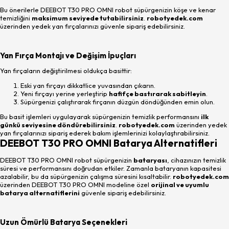
Bu önerilerle DEEBOT T30 PRO OMNI robot süpürgenizin köşe ve kenar
temizliğini
maksimum seviyede tutabilirsiniz
.
robotyedek.com
üzerinden yedek yan fırçalarınızı güvenle sipariş edebilirsiniz.
Yan Fırça Montajı ve Değişim İpuçları
Yan fırçaların değiştirilmesi oldukça basittir:
Eski yan fırçayı dikkatlice yuvasından çıkarın.
Yeni fırçayı yerine yerleştirip
hafifçe bastırarak sabitleyin
.
Süpürgenizi çalıştırarak fırçanın düzgün döndüğünden emin olun.
Bu basit işlemleri uygulayarak süpürgenizin temizlik performansını
ilk
günkü seviyesine döndürebilirsiniz
.
robotyedek.com
üzerinden yedek
yan fırçalarınızı sipariş ederek bakım işlemlerinizi kolaylaştırabilirsiniz.
DEEBOT T30 PRO OMNI Batarya Alternatifleri
DEEBOT T30 PRO OMNI robot süpürgenizin
bataryası
, cihazınızın temizlik
süresi ve performansını doğrudan etkiler. Zamanla bataryanın kapasitesi
azalabilir, bu da süpürgenizin çalışma süresini kısaltabilir.
robotyedek.com
üzerinden DEEBOT T30 PRO OMNI modeline özel
orijinal ve uyumlu
batarya alternatiflerini
güvenle sipariş edebilirsiniz.
Uzun Ömürlü Batarya Seçenekleri