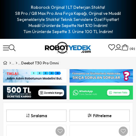
Roborock Orijinal 1 LT Deterjan Stokta!
S8 Pro / Q8 Max Pro Ana Fırça Kapağı, Orijinal ve Muadil
Seçenekleriyle Stokta! Teknik Servislere Özel Fiyatlar!
Muadil Ürünlerde Sepette Net %10 İndirim!
Tüm Ürünlerde Sepette 3. Ürüne 100 TL İndirim!
0
Deebot T30 Pro Omni
Sıralama
Filtreleme