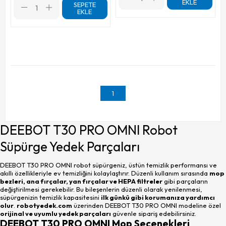
EKLE
SEPETE
EKLE
1
DEEBOT T30 PRO OMNI Robot
Süpürge Yedek Parçaları
DEEBOT T30 PRO OMNI robot süpürgeniz, üstün temizlik performansı ve
akıllı özellikleriyle ev temizliğini kolaylaştırır. Düzenli kullanım sırasında
mop
bezleri, ana fırçalar, yan fırçalar ve HEPA filtreler
gibi parçaların
değiştirilmesi gerekebilir. Bu bileşenlerin düzenli olarak yenilenmesi,
süpürgenizin temizlik kapasitesini
ilk günkü gibi korumanıza yardımcı
olur
.
robotyedek.com
üzerinden DEEBOT T30 PRO OMNI modeline özel
orijinal ve uyumlu yedek parçaları
güvenle sipariş edebilirsiniz.
DEEBOT T30 PRO OMNI Mop Seçenekleri