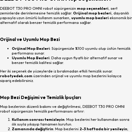
DEEBOT T30 PRO OMNI robot süpürgenizin
mop seçenekleri
, sert
zeminlerde derinlemesine temizlik sağlar.
Orijinal mop bezleri
, dayanıklı
yapısıyla uzun ömürlü kullanım sunarken,
uyumlu mop bezleri
ekonomik bir
alternatif olarak benzer temizlik performansı sağlar.
Orijinal ve Uyumlu Mop Bezi
Orijinal Mop Bezleri
: Süpürgenizle %100 uyumlu olup üstün temizlik
performansı sunar.
Uyumlu Mop Bezleri
: Daha uygun fiyatlı bir alternatif sunar ve
benzer temizlik kalitesi sağlar.
Her iki seçenek de yüzeylerde iz bırakmadan etkili temizlik sunar.
robotyedek.com
üzerinden orijinal ve uyumlu mop bezlerini kolayca
sipariş edebilirsiniz.
Mop Bezi Değişimi ve Temizlik İpuçları
Mop bezlerinin düzenli bakımı ve değiştirilmesi, DEEBOT T30 PRO OMNI
robot süpürgenizin temizlik performansını artırır:
Kullanım sonrası temizleyin
: Mop bezlerini her kullanımdan sonra
ılık suyla yıkayıp tamamen kurutun.
Zamanında değiştirin
: Mop bezlerini
2-3 haftada bir yenileyin
;