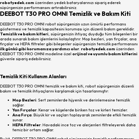
robotyedek.com
üzerinden yedek bataryalarınızı sipariş ederek
süpürgenizin performansını artırabilirsiniz.
DEEBOT T30 PRO OMNI Temizlik ve Bakım Kiti
DEEBOT T30 PRO OMNI robot süpürgenizin uzun ömürlü performans
göstermesi ve temizlik kapasitesini koruması için düzenli bakım gereklidir.
Temizlik ve bakım kitleri
, süpürgenizin ihtiyaç duyduğu tüm bileşenleri bir
arada sunarak bakım işlemlerini kolaylaştırır. Mop bezleri, yan fırçalar, ana
fırçalar ve HEPA filtreler gibi bileşenler süpürgenizin temizlik performansını
ilk günkü gibi korumanıza yardımcı olur
.
robotyedek.com
üzerinden
DEEBOT T30 PRO OMNI modeline özel
orijinal ve uyumlu bakım kitlerini
güvenle sipariş edebilirsiniz.
Temizlik Kiti Kullanım Alanları
DEEBOT T30 PRO OMNI temizlik ve bakım kiti, robot süpürgenizin düzenli
bakım ve temizlik ihtiyaçlarını karşılamak için tasarlanmıştır:
Mop Bezleri
: Sert zeminlerde hijyenik ve derinlemesine temizlik
sağlar.
Yan Fırçalar
: Kenar ve köşelerde biriken toz ve kirleri temizler.
Ana Fırça
: Büyük kir ve saçları toplayarak zeminlerde etkili temizlik
sunar.
HEPA Filtreler
: Havadaki ince toz ve alerjenleri filtreleyerek daha
temiz bir ortam sağlar.
Bu kit, DEEBOT T30 PRO OMNI robot süpürgenizin temizlik performansını