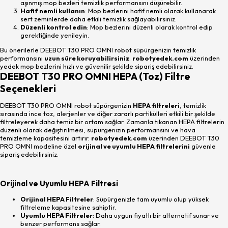
aşınmış mop bezleri temizlik performansını düşürebilir.
Hafif nemli kullanın
: Mop bezlerini hafif nemli olarak kullanarak
sert zeminlerde daha etkili temizlik sağlayabilirsiniz.
Düzenli kontrol edin
: Mop bezlerini düzenli olarak kontrol edip
gerektiğinde yenileyin.
Bu önerilerle DEEBOT T30 PRO OMNI robot süpürgenizin temizlik
performansını
uzun süre koruyabilirsiniz
.
robotyedek.com
üzerinden
yedek mop bezlerini hızlı ve güvenilir şekilde sipariş edebilirsiniz.
DEEBOT T30 PRO OMNI HEPA (Toz) Filtre
Seçenekleri
DEEBOT T30 PRO OMNI robot süpürgenizin
HEPA filtreleri
, temizlik
sırasında ince toz, alerjenler ve diğer zararlı partikülleri etkili bir şekilde
filtreleyerek daha temiz bir ortam sağlar. Zamanla tıkanan HEPA filtrelerin
düzenli olarak değiştirilmesi, süpürgenizin performansını ve hava
temizleme kapasitesini artırır.
robotyedek.com
üzerinden DEEBOT T30
PRO OMNI modeline özel
orijinal ve uyumlu HEPA filtrelerini
güvenle
sipariş edebilirsiniz.
Orijinal ve Uyumlu HEPA Filtresi
Orijinal HEPA Filtreler
: Süpürgenizle tam uyumlu olup yüksek
filtreleme kapasitesine sahiptir.
Uyumlu HEPA Filtreler
: Daha uygun fiyatlı bir alternatif sunar ve
benzer performans sağlar.