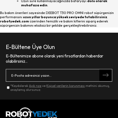
Uzun süre kullanmayacağınızda bataryayı
dolu olarak
muhafaza edin
.
Bu bakım önerileri sayesinde DEEBOT T30 PRO OMNI robot süpürgenizin
performansını
uzun yıllar boyunca yüksek seviyede tutabilirsiniz
.
robotyedek.com
üzerinden temizlik ve bakım kitlerini sipariş ederek
süpürgenizin bakımını eksiksiz bir şekilde gerçekleştirebilirsiniz.
E-Bültene Üye Olun
E-Bültenimize abone olarak yeni fırsatlardan haberdar
olabilirsiniz..
*Kaydolarak
Açık rıza
ve
Kişisel verilerin korunması
metnini okumuş,
onaylamış olursunuz.