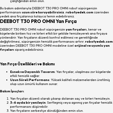
çalıştığından emin olun.
Bu bakım adımlarıyla DEEBOT T30 PRO OMNI robot süpürgenizin
performansını
uzun süre koruyabilirsiniz
.
robotyedek.com
üzerinden
yedek ana fırçalarınızı kolayca temin edebilirsiniz.
DEEBOT T30 PRO OMNI Yan Fırça
DEEBOT T30 PRO OMNI robot süpürgenizin
yan fırçaları
, kenar ve
köşelerde biriken toz ve kirleri etkili bir şekilde temizleyerek ana fırçaya
yönlendirir. Yan fırçaların düzenli kontrol edilmesi ve gerektiğinde
değiştirilmesi, süpürgenizin temizlik performansını artırır.
robotyedek.com
üzerinden DEEBOT T30 PRO OMNI modeline özel
orijinal ve uyumlu yan
fırçaları
sipariş edebilirsiniz.
Yan Fırça Özellikleri ve Bakımı
Esnek ve Dayanıklı Tasarım
: Yan fırçalar, ulaşılması zor köşelerde
etkili temizlik sağlar.
Uzun Süreli Performans
: Yüksek kaliteli malzemelerden üretilmiş
olup uzun ömürlü kullanım sunar.
Bakım İpuçları
:
Yan fırçaları düzenli olarak çıkarıp dolanan saç ve kirleri temizleyin.
3-6 ayda bir yenileyin
: Sertleşmiş veya aşınmış yan fırçalar temizlik
performansını düşürebilir.
Yan fırçaların serbestçe döndüğünden emin olun.