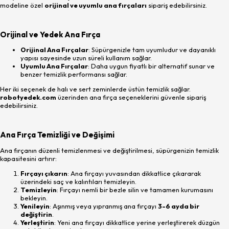
modeline özel
orijinal ve uyumlu ana fırçaları
sipariş edebilirsiniz.
Orijinal ve Yedek Ana Fırça
Orijinal Ana Fırçalar
: Süpürgenizle tam uyumludur ve dayanıklı
yapısı sayesinde uzun süreli kullanım sağlar.
Uyumlu Ana Fırçalar
: Daha uygun fiyatlı bir alternatif sunar ve
benzer temizlik performansı sağlar.
Her iki seçenek de halı ve sert zeminlerde üstün temizlik sağlar.
robotyedek.com
üzerinden ana fırça seçeneklerini güvenle sipariş
edebilirsiniz.
Ana Fırça Temizliği ve Değişimi
Ana fırçanın düzenli temizlenmesi ve değiştirilmesi, süpürgenizin temizlik
kapasitesini artırır:
Fırçayı çıkarın
: Ana fırçayı yuvasından dikkatlice çıkararak
üzerindeki saç ve kalıntıları temizleyin.
Temizleyin
: Fırçayı nemli bir bezle silin ve tamamen kurumasını
bekleyin.
Yenileyin
: Aşınmış veya yıpranmış ana fırçayı
3-6 ayda bir
değiştirin
.
Yerleştirin
: Yeni ana fırçayı dikkatlice yerine yerleştirerek düzgün