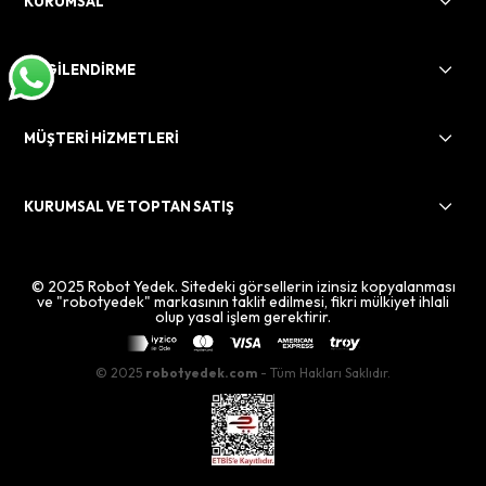
KURUMSAL
BİLGİLENDİRME
MÜŞTERİ HİZMETLERİ
KURUMSAL VE TOPTAN SATIŞ
© 2025 Robot Yedek. Sitedeki görsellerin izinsiz kopyalanması
ve "robotyedek" markasının taklit edilmesi, fikri mülkiyet ihlali
olup yasal işlem gerektirir.
© 2025
robotyedek.com
- Tüm Hakları Saklıdır.