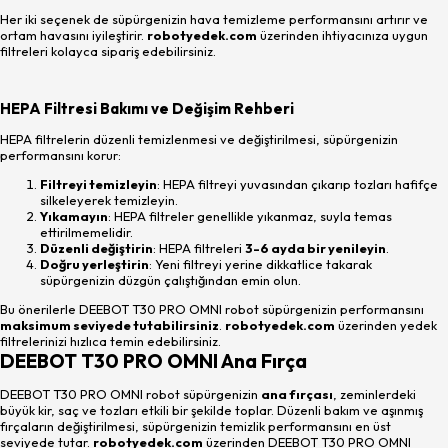
Her iki seçenek de süpürgenizin hava temizleme performansını artırır ve
ortam havasını iyileştirir.
robotyedek.com
üzerinden ihtiyacınıza uygun
filtreleri kolayca sipariş edebilirsiniz.
HEPA Filtresi Bakımı ve Değişim Rehberi
HEPA filtrelerin düzenli temizlenmesi ve değiştirilmesi, süpürgenizin
performansını korur:
Filtreyi temizleyin
: HEPA filtreyi yuvasından çıkarıp tozları hafifçe
silkeleyerek temizleyin.
Yıkamayın
: HEPA filtreler genellikle yıkanmaz, suyla temas
ettirilmemelidir.
Düzenli değiştirin
: HEPA filtreleri
3-6 ayda bir yenileyin
.
Doğru yerleştirin
: Yeni filtreyi yerine dikkatlice takarak
süpürgenizin düzgün çalıştığından emin olun.
Bu önerilerle DEEBOT T30 PRO OMNI robot süpürgenizin performansını
maksimum seviyede tutabilirsiniz
.
robotyedek.com
üzerinden yedek
filtrelerinizi hızlıca temin edebilirsiniz.
DEEBOT T30 PRO OMNI Ana Fırça
DEEBOT T30 PRO OMNI robot süpürgenizin
ana fırçası
, zeminlerdeki
büyük kir, saç ve tozları etkili bir şekilde toplar. Düzenli bakım ve aşınmış
fırçaların değiştirilmesi, süpürgenizin temizlik performansını en üst
seviyede tutar.
robotyedek.com
üzerinden DEEBOT T30 PRO OMNI