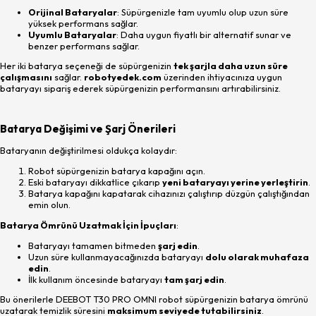
Orijinal Bataryalar
: Süpürgenizle tam uyumlu olup uzun süre
yüksek performans sağlar.
Uyumlu Bataryalar
: Daha uygun fiyatlı bir alternatif sunar ve
benzer performans sağlar.
Her iki batarya seçeneği de süpürgenizin
tek şarjla daha uzun süre
çalışmasını
sağlar.
robotyedek.com
üzerinden ihtiyacınıza uygun
bataryayı sipariş ederek süpürgenizin performansını artırabilirsiniz.
Batarya Değişimi ve Şarj Önerileri
Bataryanın değiştirilmesi oldukça kolaydır:
Robot süpürgenizin batarya kapağını açın.
Eski bataryayı dikkatlice çıkarıp
yeni bataryayı yerine yerleştirin
.
Batarya kapağını kapatarak cihazınızı çalıştırıp düzgün çalıştığından
emin olun.
Batarya Ömrünü Uzatmak İçin İpuçları
:
Bataryayı tamamen bitmeden
şarj edin
.
Uzun süre kullanmayacağınızda bataryayı
dolu olarak muhafaza
edin
.
İlk kullanım öncesinde bataryayı
tam şarj edin
.
Bu önerilerle DEEBOT T30 PRO OMNI robot süpürgenizin batarya ömrünü
uzatarak temizlik süresini
maksimum seviyede tutabilirsiniz
.