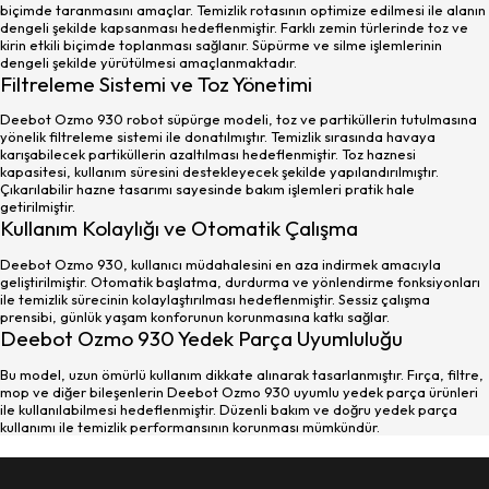
biçimde taranmasını amaçlar. Temizlik rotasının optimize edilmesi ile alanın
dengeli şekilde kapsanması hedeflenmiştir. Farklı zemin türlerinde toz ve
kirin etkili biçimde toplanması sağlanır. Süpürme ve silme işlemlerinin
dengeli şekilde yürütülmesi amaçlanmaktadır.
Filtreleme Sistemi ve Toz Yönetimi
Deebot Ozmo 930 robot süpürge modeli, toz ve partiküllerin tutulmasına
yönelik filtreleme sistemi ile donatılmıştır. Temizlik sırasında havaya
karışabilecek partiküllerin azaltılması hedeflenmiştir. Toz haznesi
kapasitesi, kullanım süresini destekleyecek şekilde yapılandırılmıştır.
Çıkarılabilir hazne tasarımı sayesinde bakım işlemleri pratik hale
getirilmiştir.
Kullanım Kolaylığı ve Otomatik Çalışma
Deebot Ozmo 930, kullanıcı müdahalesini en aza indirmek amacıyla
geliştirilmiştir. Otomatik başlatma, durdurma ve yönlendirme fonksiyonları
ile temizlik sürecinin kolaylaştırılması hedeflenmiştir. Sessiz çalışma
prensibi, günlük yaşam konforunun korunmasına katkı sağlar.
Deebot Ozmo 930 Yedek Parça Uyumluluğu
Bu model, uzun ömürlü kullanım dikkate alınarak tasarlanmıştır. Fırça, filtre,
mop ve diğer bileşenlerin Deebot Ozmo 930 uyumlu yedek parça ürünleri
ile kullanılabilmesi hedeflenmiştir. Düzenli bakım ve doğru yedek parça
kullanımı ile temizlik performansının korunması mümkündür.