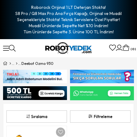
Roborock Orijinal 1 LT Deterjan Stokta!
S8 Pro / Q8 Max Pro Ana Fırça Kapağı, Orijinal ve Muadil
Seçenekleriyle Stokta! Teknik Servislere Özel Fiyatlar!
Muadil Ürünlerde Sepette Net %10 İndirim!
Tüm Ürünlerde Sepette 3. Ürüne 100 TL İndirim!
0
Deebot Ozmo 930
Sıralama
Filtreleme