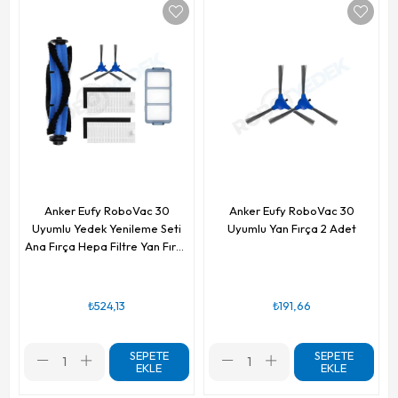
Anker Eufy RoboVac 30
Anker Eufy RoboVac 30
Uyumlu Yedek Yenileme Seti
Uyumlu Yan Fırça 2 Adet
Ana Fırça Hepa Filtre Yan Fırça
6 Parça
₺524,13
₺191,66
SEPETE
SEPETE
EKLE
EKLE