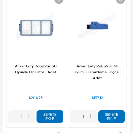
Anker Eufy RoboVac 30
Anker Eufy RoboVac 30
Uyumlu Ön Filtre 1 Adet
Uyumlu Temizleme Fırçası 1
Adet
₺204,73
₺137,12
SEPETE
SEPETE
EKLE
EKLE