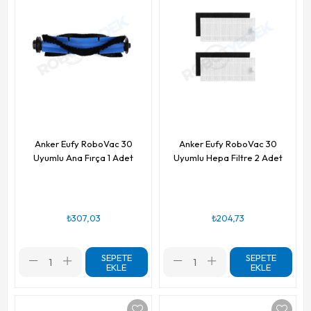
Anker Eufy RoboVac 30
Anker Eufy RoboVac 30
Uyumlu Ana Fırça 1 Adet
Uyumlu Hepa Filtre 2 Adet
₺307,03
₺204,73
SEPETE
SEPETE
EKLE
EKLE