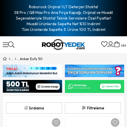
Roborock Orijinal 1 LT Deterjan Stokta!
S8 Pro / Q8 Max Pro Ana Fırça Kapağı, Orijinal ve Muadil
Seçenekleriyle Stokta! Teknik Servislere Özel Fiyatlar!
Muadil Ürünlerde Sepette Net %10 İndirim!
Tüm Ürünlerde Sepette 3. Ürüne 100 TL İndirim!
0
Anker Eufy 30
Sıralama
Filtreleme