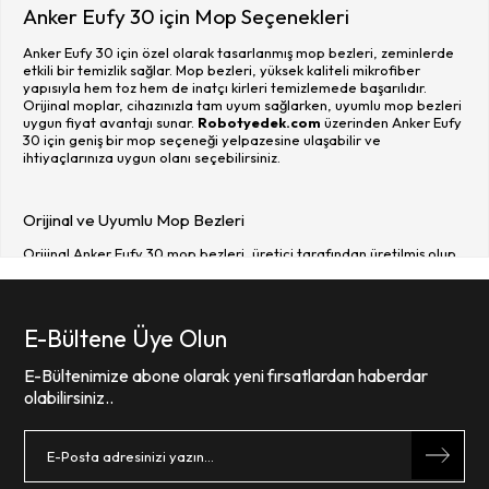
Anker Eufy 30 için Mop Seçenekleri
Anker Eufy 30 için özel olarak tasarlanmış mop bezleri, zeminlerde
etkili bir temizlik sağlar. Mop bezleri, yüksek kaliteli mikrofiber
yapısıyla hem toz hem de inatçı kirleri temizlemede başarılıdır.
Orijinal moplar, cihazınızla tam uyum sağlarken, uyumlu mop bezleri
uygun fiyat avantajı sunar.
Robotyedek.com
üzerinden Anker Eufy
30 için geniş bir mop seçeneği yelpazesine ulaşabilir ve
ihtiyaçlarınıza uygun olanı seçebilirsiniz.
Orijinal ve Uyumlu Mop Bezleri
Orijinal Anker Eufy 30 mop bezleri, üretici tarafından üretilmiş olup
cihazınızla %100 uyum sağlar. Dayanıklı ve uzun ömürlü malzemeden
yapılmış bu bezler, üstün temizlik performansı sunar. Uyumlu mop
bezleri ise fiyat avantajıyla ekonomik bir alternatif olarak öne çıkar
ve kalite standartlarına uygundur. Mop bezlerinizi seçerken model
E-Bültene Üye Olun
uyumluluğunu kontrol etmek, cihazın etkili çalışmasını sağlamak için
önemlidir.
Robotyedek.com
üzerinden hem orijinal hem de uyumlu
E-Bültenimize abone olarak yeni fırsatlardan haberdar
mop bezlerini uygun fiyatlarla satın alabilirsiniz.
olabilirsiniz..
Mop Değişimi ve Temizlik İpuçları
Anker Eufy 30 mop bezlerinin düzenli olarak temizlenmesi ve
gerektiğinde değiştirilmesi, cihazın performansını korumak için kritik