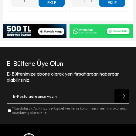
EKLE
EKLE
E-Bültene Üye Olun
E-Bültenimize abone olarak yeni fırsatlardan haberdar
olabilirsiniz..
*Kaydolarak
Açık rıza
ve
Kişisel verilerin korunması
metnini okumuş,
onaylamış olursunuz.