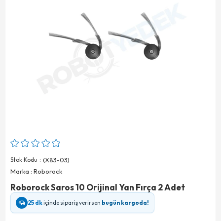
Stok Kodu
(X83-03)
Marka
:
Roborock
Roborock Saros 10 Orijinal Yan Fırça 2 Adet
25 dk
içinde sipariş verirsen
bugün kargoda!