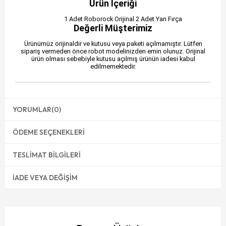
Ürün İçeriği
1 Adet Roborock Orijinal 2 Adet Yan Fırça
Değerli Müşterimiz
Ürünümüz orijinaldir ve kutusu veya paketi açılmamıştır. Lütfen
sipariş vermeden önce robot modelinizden emin olunuz. Orijinal
ürün olması sebebiyle kutusu açılmış ürünün iadesi kabul
edilmemektedir.
YORUMLAR
(0)
ÖDEME SEÇENEKLERI
TESLIMAT BILGILERI
İADE VEYA DEĞIŞIM