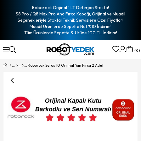
Roborock Orijinal 1 LT Deterjan Stokta!
S8 Pro / Q8 Max Pro Ana Fırça Kapağı, Orijinal ve Muadil
Seçenekleriyle Stokta! Teknik Servislere Özel Fiyatlar!
Muadil Ürünlerde Sepette Net %10 İndirim!
Tüm Ürünlerde Sepette 3. Ürüne 100 TL İndirim!
0
Roborock Saros 10 Orijinal Yan Fırça 2 Adet