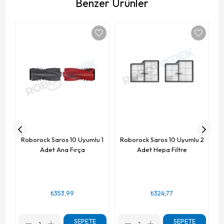
Benzer Ürünler
R
Roborock Saros 10 Uyumlu 1
Roborock Saros 10 Uyumlu 2
Adet Ana Fırça
Adet Hepa Filtre
₺353,99
₺324,77
SEPETE
SEPETE