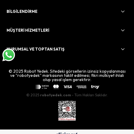
BİLGİLENDİRME
MÜŞTERİ HİZMETLERİ
KURUMSAL VE TOPTAN SATIŞ
© 2025 Robot Yedek. Sitedeki görsellerin izinsiz kopyalanması
ve "robotyedek" markasının taklit edilmesi, fikri mülkiyet ihlali
olup yasal işlem gerektirir.
© 2025
robotyedek.com
- Tüm Hakları Saklıdır.