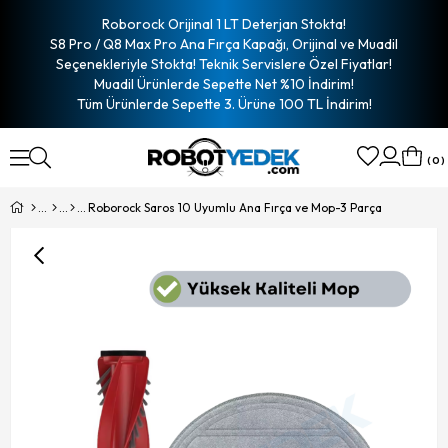
Roborock Orijinal 1 LT Deterjan Stokta!
S8 Pro / Q8 Max Pro Ana Fırça Kapağı, Orijinal ve Muadil
Seçenekleriyle Stokta! Teknik Servislere Özel Fiyatlar!
Muadil Ürünlerde Sepette Net %10 İndirim!
Tüm Ürünlerde Sepette 3. Ürüne 100 TL İndirim!
0
Roborock Saros 10 Uyumlu Ana Fırça ve Mop-3 Parça