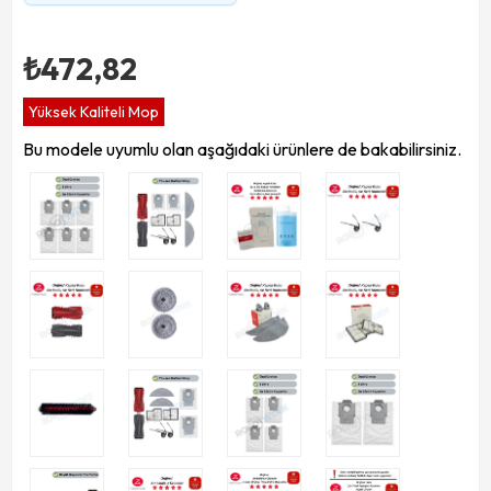
₺472,82
Yüksek Kaliteli Mop
Bu modele uyumlu olan aşağıdaki ürünlere de bakabilirsiniz.