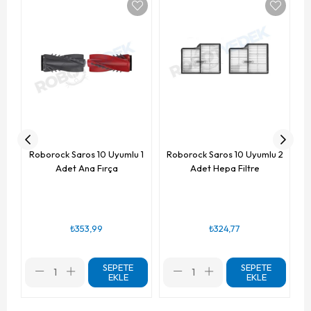
R
Roborock Saros 10 Uyumlu 1
Roborock Saros 10 Uyumlu 2
Adet Ana Fırça
Adet Hepa Filtre
₺353,99
₺324,77
SEPETE
SEPETE
EKLE
EKLE