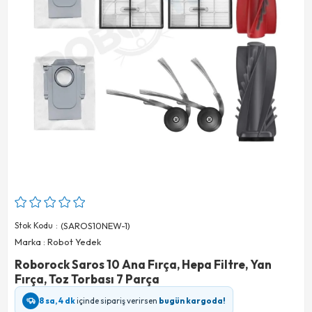
Stok Kodu
(SAROS10NEW-1)
Marka
:
Robot Yedek
Roborock Saros 10 Ana Fırça, Hepa Filtre, Yan
Fırça, Toz Torbası 7 Parça
8 sa, 4 dk
içinde sipariş verirsen
bugün kargoda!