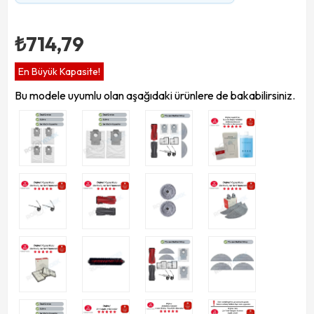
₺714,79
En Büyük Kapasite!
Bu modele uyumlu olan aşağıdaki ürünlere de bakabilirsiniz.