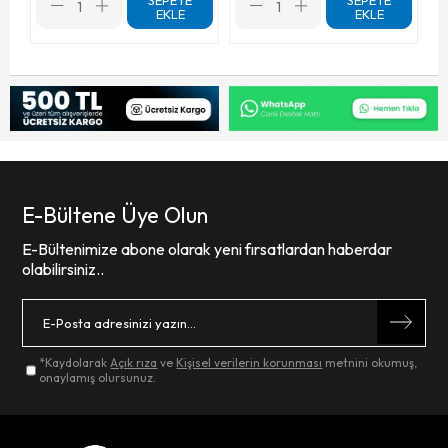
SEPETE
SEPETE
EKLE
EKLE
E-Bültene Üye Olun
E-Bültenimize abone olarak yeni fırsatlardan haberdar
olabilirsiniz..
*Kaydolarak
Açık rıza
ve
Kişisel verilerin korunması
metnini okumuş,
onaylamış olursunuz.