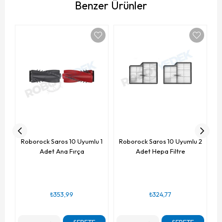
Benzer Ürünler
R
Roborock Saros 10 Uyumlu 1
Roborock Saros 10 Uyumlu 2
Adet Ana Fırça
Adet Hepa Filtre
₺353,99
₺324,77