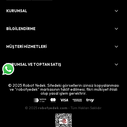
KURUMSAL
BİLGİLENDİRME
MÜŞTERİ HİZMETLERİ
KURUMSAL VE TOPTAN SATIŞ
© 2025 Robot Yedek. Sitedeki görsellerin izinsiz kopyalanması
ve "robotyedek" markasının taklit edilmesi, fikri mülkiyet ihlali
olup yasal işlem gerektirir.
© 2025
robotyedek.com
- Tüm Hakları Saklıdır.