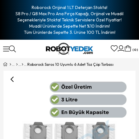
Roborock Orijinal 1 LT Deterjan Stokta!
S8 Pro / Q8 Max Pro Ana Fırça Kapağı, Orijinal ve Muadil
Seçenekleriyle Stokta! Teknik Servislere Özel Fiyatlar!
Muadil Ürünlerde Sepette Net %10 İndirim!
Tüm Ürünlerde Sepette 3. Ürüne 100 TL İndirim!
0
Roborock Saros 10 Uyumlu 6 Adet Toz Çöp Torbası