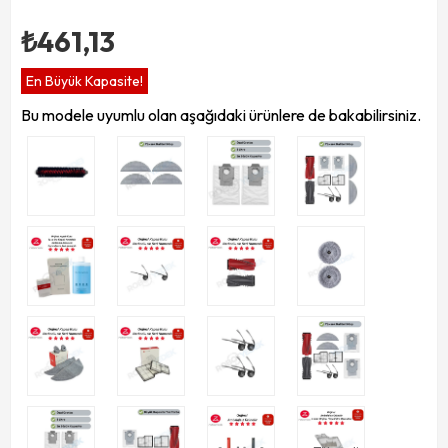
₺461,13
En Büyük Kapasite!
Bu modele uyumlu olan aşağıdaki ürünlere de bakabilirsiniz.