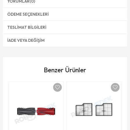
YORUMLAR
(0)
ÖDEME SEÇENEKLERI
TESLIMAT BILGILERI
İADE VEYA DEĞIŞIM
Benzer Ürünler
R