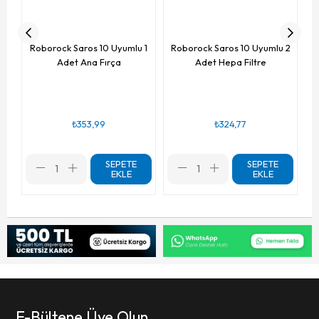
Roborock Saros 10 Uyumlu 1
Roborock Saros 10 Uyumlu 2
Adet Ana Fırça
Adet Hepa Filtre
₺353,99
₺324,77
SEPETE
SEPETE
EKLE
EKLE
E-Bültene Üye Olun