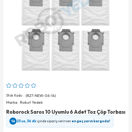
Stok Kodu
(R27-NEW-06-14)
Marka
:
Robot Yedek
Roborock Saros 10 Uyumlu 6 Adet Toz Çöp Torbası
23 sa, 36 dk
içinde sipariş verirsen
en geç yarın kargoda!