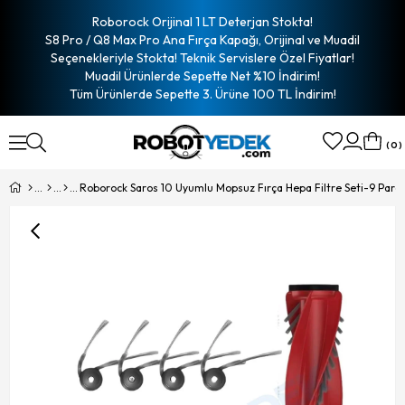
Roborock Orijinal 1 LT Deterjan Stokta!
S8 Pro / Q8 Max Pro Ana Fırça Kapağı, Orijinal ve Muadil
Seçenekleriyle Stokta! Teknik Servislere Özel Fiyatlar!
Muadil Ürünlerde Sepette Net %10 İndirim!
Tüm Ürünlerde Sepette 3. Ürüne 100 TL İndirim!
0
Roborock Saros 10 Uyumlu Mopsuz Fırça Hepa Filtre Seti-9 Parç