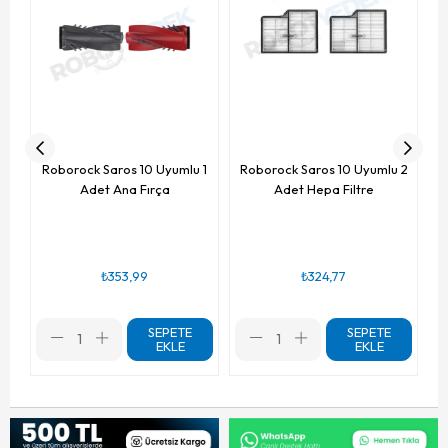
Roborock Saros 10 Uyumlu 1
Roborock Saros 10 Uyumlu 2
Adet Ana Fırça
Adet Hepa Filtre
₺353,99
₺324,77
SEPETE
SEPETE
EKLE
EKLE