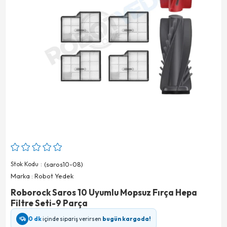
Stok Kodu
(saros10-08)
Marka
:
Robot Yedek
Roborock Saros 10 Uyumlu Mopsuz Fırça Hepa
Filtre Seti-9 Parça
0 dk
içinde sipariş verirsen
bugün kargoda!