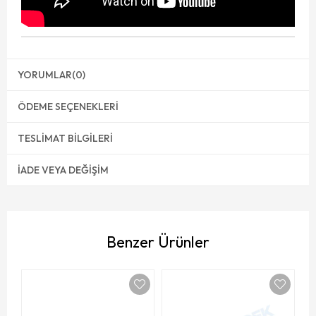
YORUMLAR
(0)
ÖDEME SEÇENEKLERI
TESLIMAT BILGILERI
İADE VEYA DEĞIŞIM
Benzer Ürünler
R