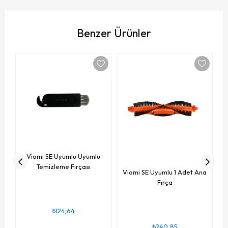
Benzer Ürünler
To
Vi
Viomi SE Uyumlu Uyumlu
Temizleme Fırçası
Viomi SE Uyumlu 1 Adet Ana
Fırça
₺124,64
₺240,85