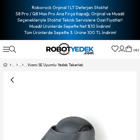
Roborock Orijinal 1 LT Deterjan Stokta!
S8 Pro / Q8 Max Pro Ana Fırça Kapağı, Orijinal ve Muadil
Seçenekleriyle Stokta! Teknik Servislere Özel Fiyatlar!
Muadil Ürünlerde Sepette Net %10 İndirim!
Tüm Ürünlerde Sepette 3. Ürüne 100 TL İndirim!
0
Viomi SE Uyumlu Yedek Tekerlek