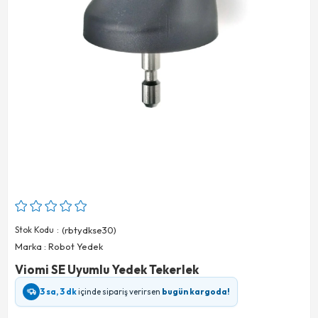
Stok Kodu
(rbtydkse30)
Marka
:
Robot Yedek
Viomi SE Uyumlu Yedek Tekerlek
3 sa, 3 dk
içinde sipariş verirsen
bugün kargoda!