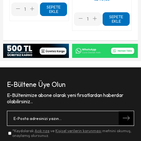
SEPETE
EKLE
SEPETE
EKLE
E-Bültene Üye Olun
E-Bültenimize abone olarak yeni fırsatlardan haberdar
olabilirsiniz..
*Kaydolarak
Açık rıza
ve
Kişisel verilerin korunması
metnini okumuş,
onaylamış olursunuz.