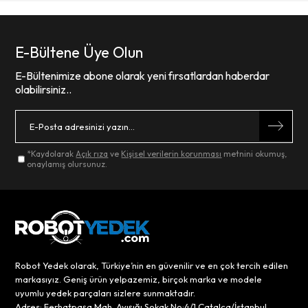
E-Bültene Üye Olun
E-Bültenimize abone olarak yeni fırsatlardan haberdar
olabilirsiniz..
*Kaydolarak
Açık rıza
ve
Kişisel verilerin korunması
metnini okumuş,
onaylamış olursunuz.
Robot Yedek olarak, Türkiye’nin en güvenilir ve en çok tercih edilen
markasıyız. Geniş ürün yelpazemiz, birçok marka ve modele
uyumlu yedek parçaları sizlere sunmaktadır.
Adres: Ferhatpaşa Mah. Ayışığı Sokak No:4/1 Çatalca/İstanbul