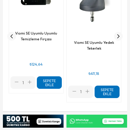
Viomi SE Uyumlu Uyumlu
Temizleme Fırçası
Viomi SE Uyumlu Yedek
Tekerlek
₺124,64
₺411,18
SEPETE
EKLE
SEPETE
EKLE