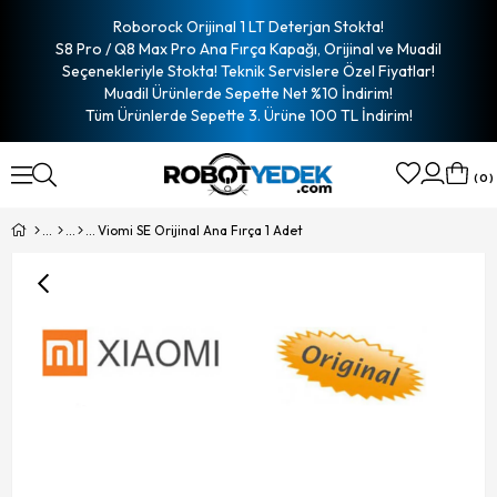
Roborock Orijinal 1 LT Deterjan Stokta!
S8 Pro / Q8 Max Pro Ana Fırça Kapağı, Orijinal ve Muadil
Seçenekleriyle Stokta! Teknik Servislere Özel Fiyatlar!
Muadil Ürünlerde Sepette Net %10 İndirim!
Tüm Ürünlerde Sepette 3. Ürüne 100 TL İndirim!
0
Viomi SE Orijinal Ana Fırça 1 Adet