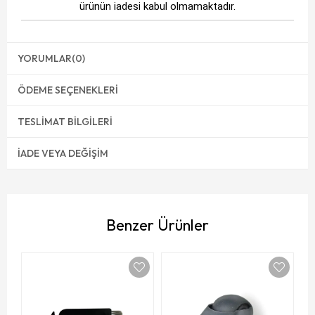
ürünün iadesi kabul olmamaktadır.
YORUMLAR
(0)
ÖDEME SEÇENEKLERI
TESLIMAT BILGILERI
İADE VEYA DEĞIŞIM
Benzer Ürünler
V