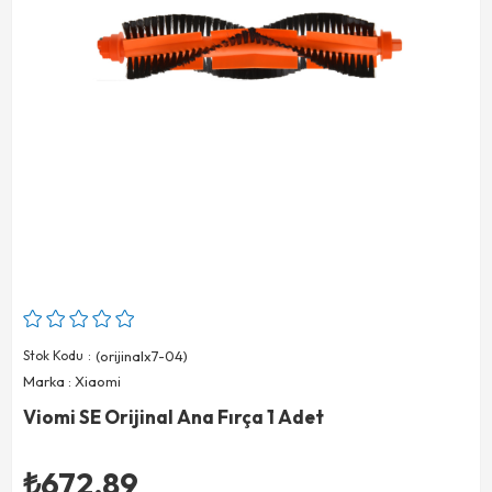
Stok Kodu
(orijinalx7-04)
Marka
:
Xiaomi
Viomi SE Orijinal Ana Fırça 1 Adet
₺672,89