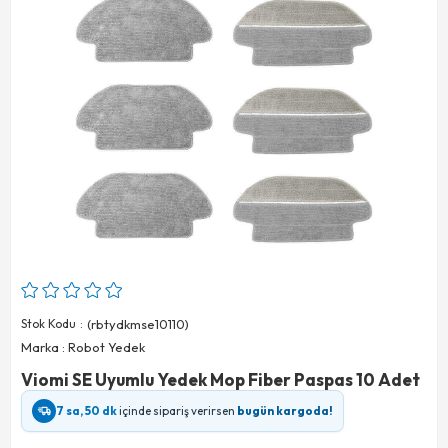
Stok Kodu
(rbtydkmse10110)
Marka
:
Robot Yedek
Viomi SE Uyumlu Yedek Mop Fiber Paspas 10 Adet
7 sa, 50 dk
içinde sipariş verirsen
bugün kargoda!