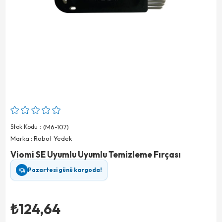
Stok Kodu
(M6-107)
Marka
:
Robot Yedek
Viomi SE Uyumlu Uyumlu Temizleme Fırçası
Pazartesi günü kargoda!
₺124,64