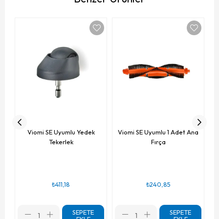
To
Vi
Viomi SE Uyumlu Yedek
Viomi SE Uyumlu 1 Adet Ana
Tekerlek
Fırça
₺411,18
₺240,85
SEPETE
SEPETE
EKLE
EKLE