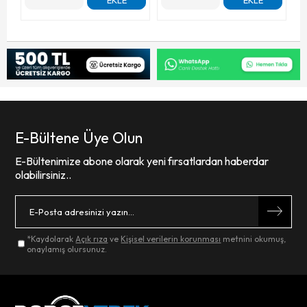
E-Bültene Üye Olun
E-Bültenimize abone olarak yeni fırsatlardan haberdar
olabilirsiniz..
*Kaydolarak
Açık rıza
ve
Kişisel verilerin korunması
metnini okumuş,
onaylamış olursunuz.