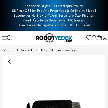
Roborock Orijinal 1 LT Deterjan Stokta!
S8 Pro / Q8 Max Pro Ana Fırça Kapağı, Orijinal ve Muadil
Seçenekleriyle Stokta! Teknik Servislere Özel Fiyatlar!
Muadil Ürünlerde Sepette Net %10 İndirim!
Tüm Ürünlerde Sepette 3. Ürüne 100 TL İndirim!
0
Viomi SE Uyumlu Uyumlu Temizleme Fırçası