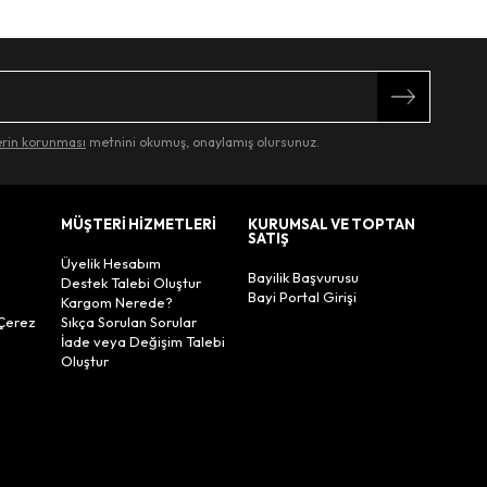
lerin korunması
metnini okumuş, onaylamış olursunuz.
MÜŞTERİ HİZMETLERİ
KURUMSAL VE TOPTAN
SATIŞ
Üyelik Hesabım
Bayilik Başvurusu
Destek Talebi Oluştur
Bayi Portal Girişi
Kargom Nerede?
Çerez
Sıkça Sorulan Sorular
İade veya Değişim Talebi
Oluştur