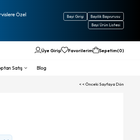
rvislere Özel
Bayi Girişi
Bayilik Başvurusu
Bayi Ürün Listesi
Üye Girişi
Favorilerim
Sepetim
0
ptan Satış
Blog
< < Önceki Sayfaya Dön