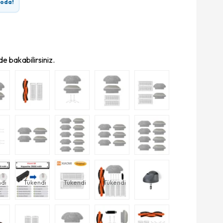
goda!
e bakabilirsiniz.
di
Tükendi
Tükendi
Tükendi