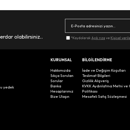
dar olabilirsiniz..
*Kaydolarak
Açık rıza
ve
Kişisel veri
KURUMSAL
BİLGİLENDİRME
Hakkımızda
İade ve Değişim Koşulları
Sıkça Sorulan
Teslimat Bilgileri
Sorular
Gizlilik Alışveriş
n
Banka
KVKK Aydınlatma Metni ve 
lu yedek
Hesaplarımız
Politikası
Bize Ulaşın
Mesafeli Satış Sözleşmesi