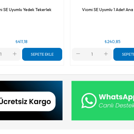
i SE Uyumlu Yedek Tekerlek
Viomi SE Uyumlu 1 Adet Ana 
₺411,18
₺240,85
SEPETE EKLE
SEPET