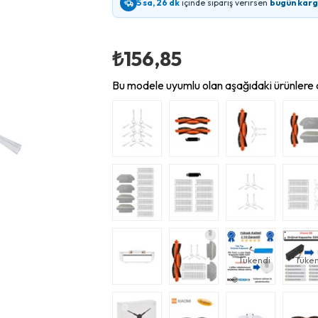
5 sa, 26 dk
içinde sipariş verirsen
bugün kar
₺156,85
Bu modele uyumlu olan aşağıdaki ürünlere d
Tükendi
Tüken