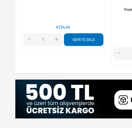
Viom
₺124,64
SEPETE EKLE