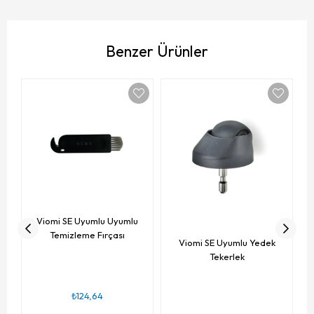
Benzer Ürünler
V
Viomi SE Uyumlu Uyumlu
Temizleme Fırçası
Viomi SE Uyumlu Yedek
Tekerlek
₺124,64