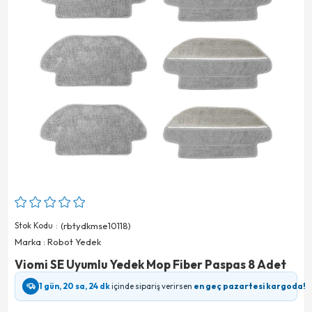
Stok Kodu
(rbtydkmse10118)
Marka
:
Robot Yedek
Viomi SE Uyumlu Yedek Mop Fiber Paspas 8 Adet
1 gün, 20 sa, 24 dk
içinde sipariş verirsen
en geç pazartesi kargoda!