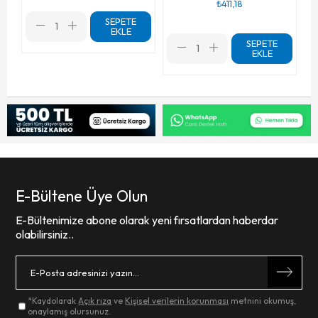
₺411,18
SEPETE
EKLE
SEPETE
EKLE
E-Bültene Üye Olun
E-Bültenimize abone olarak yeni fırsatlardan haberdar
olabilirsiniz..
*Kaydolarak
Açık rıza
ve
Kişisel verilerin korunması
metnini okumuş,
onaylamış olursunuz.