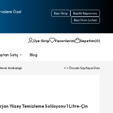
rvislere Özel
Bayi Girişi
Bayilik Başvurusu
Bayi Ürün Listesi
Üye Girişi
Favorilerim
Sepetim
0
ptan Satış
Blog
Yerel Ambalajlı
< < Önceki Sayfaya Dön
rjan Yüzey Temizleme Solüsyonu 1 Litre-Çin