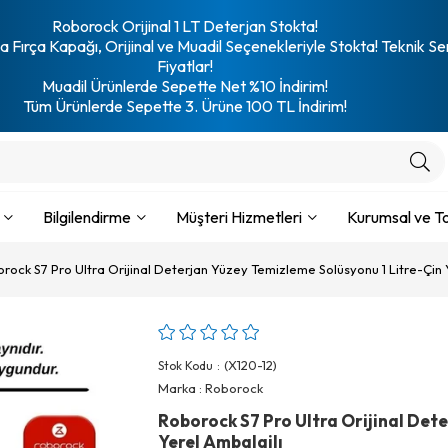
Roborock Orijinal 1 LT Deterjan Stokta!
 Fırça Kapağı, Orijinal ve Muadil Seçenekleriyle Stokta! Teknik Se
Fiyatlar!
Muadil Ürünlerde Sepette Net %10 İndirim!
Tüm Ürünlerde Sepette 3. Ürüne 100 TL İndirim!
Bilgilendirme
Müşteri Hizmetleri
Kurumsal ve To
rock S7 Pro Ultra Orijinal Deterjan Yüzey Temizleme Solüsyonu 1 Litre-Çin 
(X120-12)
Stok Kodu
Marka
:
Roborock
Roborock S7 Pro Ultra Orijinal Dete
Yerel Ambalajlı