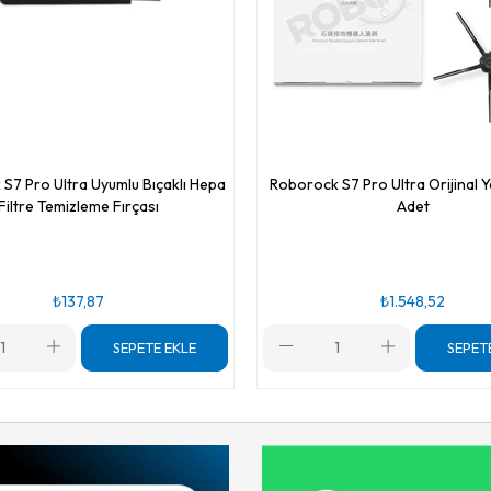
S7 Pro Ultra Uyumlu Bıçaklı Hepa
Roborock S7 Pro Ultra Orijinal Y
Filtre Temizleme Fırçası
Adet
₺137,87
₺1.548,52
SEPETE EKLE
SEPET