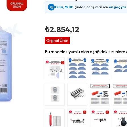
12 sa, 35 dk
içinde sipariş verirsen
en geç yar
₺2.854,12
Orijinal Ürün
Bu modele uyumlu olan aşağıdaki ürünlere d
Tükendi
Tükendi
Tükendi
Tüken
Tükendi