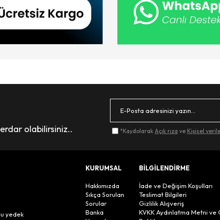
dar olabilirsiniz..
*Kaydolarak
Açık rıza
ve
Kişisel veri
KURUMSAL
BİLGİLENDİRME
Hakkımızda
İade ve Değişim Koşulları
Sıkça Sorulan
Teslimat Bilgileri
Sorular
Gizlilik Alışveriş
n
Banka
KVKK Aydınlatma Metni ve 
lu yedek