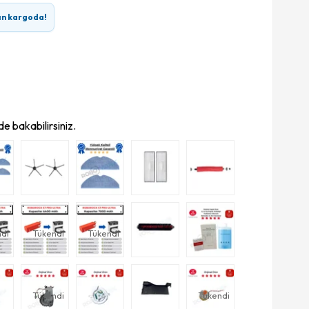
ın kargoda!
e bakabilirsiniz.
di
Tükendi
Tükendi
Tükendi
Tükendi