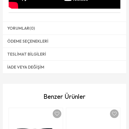
YORUMLAR
(0)
ÖDEME SEÇENEKLERI
TESLIMAT BILGILERI
İADE VEYA DEĞIŞIM
Benzer Ürünler
Or