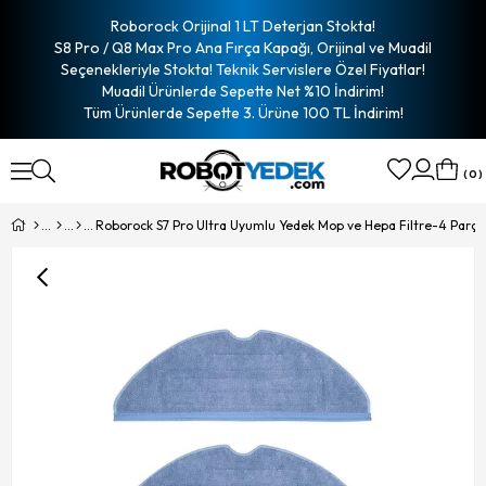
Roborock Orijinal 1 LT Deterjan Stokta!
S8 Pro / Q8 Max Pro Ana Fırça Kapağı, Orijinal ve Muadil
Seçenekleriyle Stokta! Teknik Servislere Özel Fiyatlar!
Muadil Ürünlerde Sepette Net %10 İndirim!
Tüm Ürünlerde Sepette 3. Ürüne 100 TL İndirim!
0
Roborock S7 Pro Ultra Uyumlu Yedek Mop ve Hepa Filtre-4 Parça