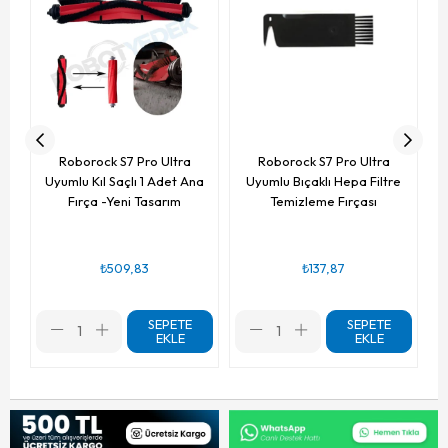
Roborock S7 Pro Ultra
Roborock S7 Pro Ultra
Uyumlu Kıl Saçlı 1 Adet Ana
Uyumlu Bıçaklı Hepa Filtre
Fırça -Yeni Tasarım
Temizleme Fırçası
₺509,83
₺137,87
SEPETE
SEPETE
EKLE
EKLE