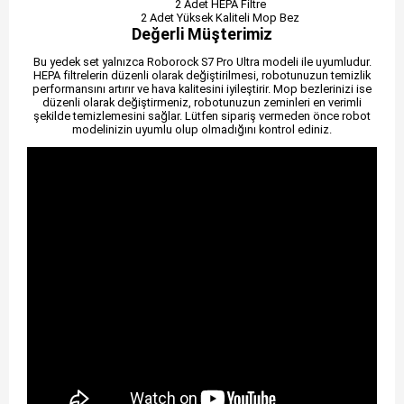
2 Adet HEPA Filtre
2 Adet Yüksek Kaliteli Mop Bez
Değerli Müşterimiz
Bu yedek set yalnızca Roborock S7 Pro Ultra modeli ile uyumludur.
HEPA filtrelerin düzenli olarak değiştirilmesi, robotunuzun temizlik
performansını artırır ve hava kalitesini iyileştirir. Mop bezlerinizi ise
düzenli olarak değiştirmeniz, robotunuzun zeminleri en verimli
şekilde temizlemesini sağlar. Lütfen sipariş vermeden önce robot
modelinizin uyumlu olup olmadığını kontrol ediniz.