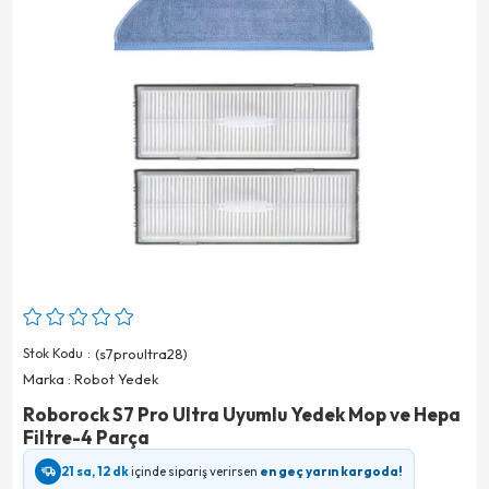
Stok Kodu
(s7proultra28)
Marka
:
Robot Yedek
Roborock S7 Pro Ultra Uyumlu Yedek Mop ve Hepa
Filtre-4 Parça
21 sa, 12 dk
içinde sipariş verirsen
en geç yarın kargoda!