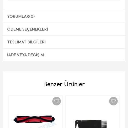
YORUMLAR
(0)
ÖDEME SEÇENEKLERI
TESLIMAT BILGILERI
İADE VEYA DEĞIŞIM
Benzer Ürünler
Or