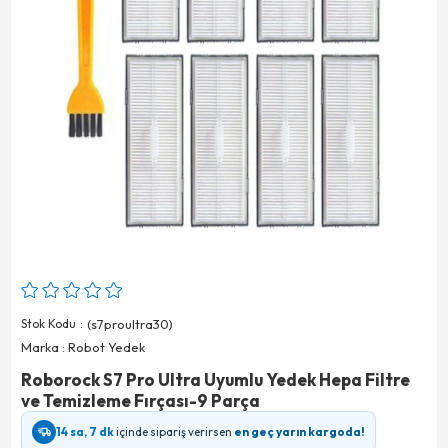
Stok Kodu
(s7proultra30)
Marka
:
Robot Yedek
Roborock S7 Pro Ultra Uyumlu Yedek Hepa Filtre
ve Temizleme Fırçası-9 Parça
14 sa, 7 dk
içinde sipariş verirsen
en geç yarın kargoda!