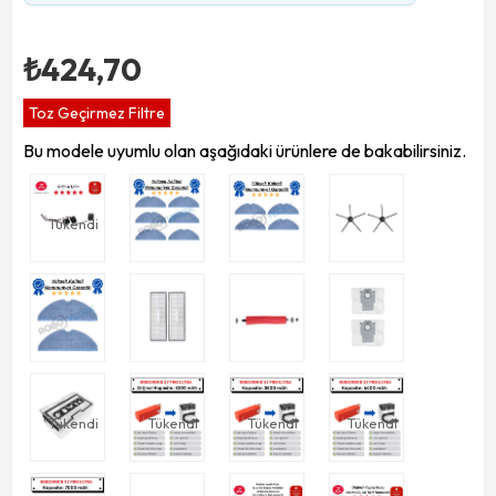
₺424,70
Toz Geçirmez Filtre
Bu modele uyumlu olan aşağıdaki ürünlere de bakabilirsiniz.
Tükendi
Tükendi
Tükendi
Tükendi
Tükendi