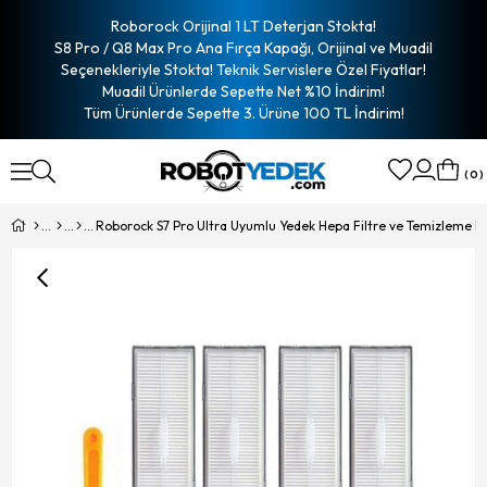
Roborock Orijinal 1 LT Deterjan Stokta!
S8 Pro / Q8 Max Pro Ana Fırça Kapağı, Orijinal ve Muadil
Seçenekleriyle Stokta! Teknik Servislere Özel Fiyatlar!
Muadil Ürünlerde Sepette Net %10 İndirim!
Tüm Ürünlerde Sepette 3. Ürüne 100 TL İndirim!
0