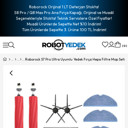
Roborock Orijinal 1 LT Deterjan Stokta!
S8 Pro / Q8 Max Pro Ana Fırça Kapağı, Orijinal ve Muadil
Seçenekleriyle Stokta! Teknik Servislere Özel Fiyatlar!
Muadil Ürünlerde Sepette Net %10 İndirim!
Tüm Ürünlerde Sepette 3. Ürüne 100 TL İndirim!
0
Roborock S7 Pro Ultra Uyumlu Yedek Fırça Hepa Filtre Mop Seti-1