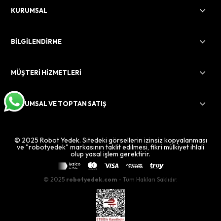
KURUMSAL
BİLGİLENDİRME
MÜŞTERİ HİZMETLERİ
KURUMSAL VE TOPTAN SATIŞ
© 2025 Robot Yedek. Sitedeki görsellerin izinsiz kopyalanması
ve "robotyedek" markasının taklit edilmesi, fikri mülkiyet ihlali
olup yasal işlem gerektirir.
© 2025
robotyedek.com
- Tüm Hakları Saklıdır.