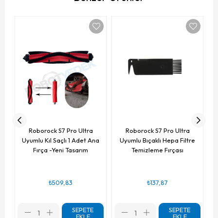
Or
Roborock S7 Pro Ultra
Roborock S7 Pro Ultra
Uyumlu Kıl Saçlı 1 Adet Ana
Uyumlu Bıçaklı Hepa Filtre
Fırça -Yeni Tasarım
Temizleme Fırçası
₺509,83
₺137,87
SEPETE
SEPETE
EKLE
EKLE