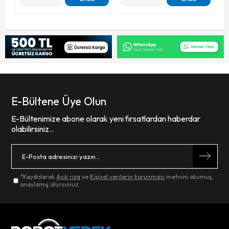
E-Bültene Üye Olun
E-Bültenimize abone olarak yeni fırsatlardan haberdar
olabilirsiniz..
*Kaydolarak
Açık rıza
ve
Kişisel verilerin korunması
metnini okumuş,
onaylamış olursunuz.