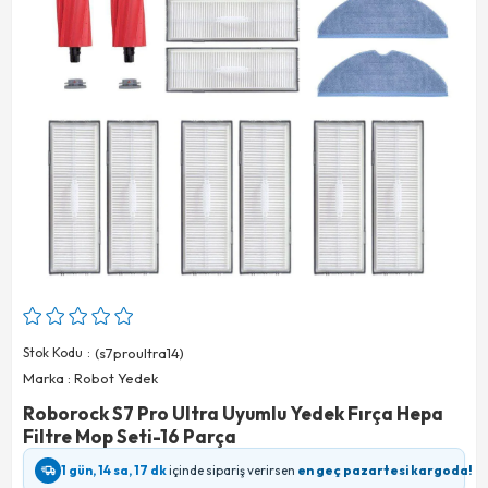
Stok Kodu
(s7proultra14)
Marka
:
Robot Yedek
Roborock S7 Pro Ultra Uyumlu Yedek Fırça Hepa
Filtre Mop Seti-16 Parça
1 gün, 14 sa, 17 dk
içinde sipariş verirsen
en geç pazartesi kargoda!