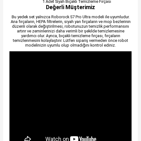
1 Adet Siyah Bıçaklı Temizleme Fırçası
Değerli Müşterimiz
Bu yedek set yalnızca Roborock S7 Pro Ultra modeli ile uyumludur.
Ana fırçaların, HEPA filtrelerin, siyah yan fırçaların ve mop bezlerinin
düzenli olarak değiştirilmesi, robotunuzun temizlik performansını
artırır ve zeminlerinizi daha verimli bir şekilde temizlemesine
yardımcı olur. Ayrıca, bıçaklı temizleme fırçası, fırçaların
temizlenmesini kolaylaştırır. Lütfen sipariş vermeden önce robot
modelinizin uyumlu olup olmadığını kontrol ediniz.