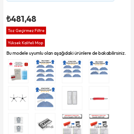
₺481,48
Toz Geçirmez Filtre
Yüksek Kaliteli Mop
Bu modele uyumlu olan aşağıdaki ürünlere de bakabilirsiniz.
Tükendi
Tükendi
Tükendi