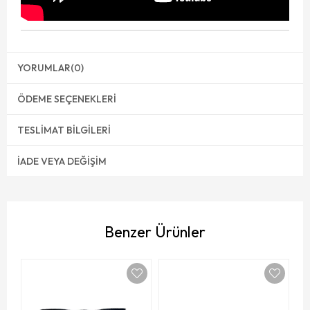
YORUMLAR
(0)
ÖDEME SEÇENEKLERI
TESLIMAT BILGILERI
İADE VEYA DEĞIŞIM
Benzer Ürünler
Or