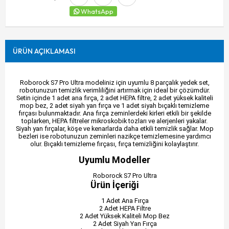
WhatsApp
ÜRÜN AÇIKLAMASI
Roborock S7 Pro Ultra modeliniz için uyumlu 8 parçalık yedek set,
robotunuzun temizlik verimliliğini artırmak için ideal bir çözümdür.
Setin içinde 1 adet ana fırça, 2 adet HEPA filtre, 2 adet yüksek kaliteli
mop bez, 2 adet siyah yan fırça ve 1 adet siyah bıçaklı temizleme
fırçası bulunmaktadır. Ana fırça zeminlerdeki kirleri etkili bir şekilde
toplarken, HEPA filtreler mikroskobik tozları ve alerjenleri yakalar.
Siyah yan fırçalar, köşe ve kenarlarda daha etkili temizlik sağlar. Mop
bezleri ise robotunuzun zeminleri nazikçe temizlemesine yardımcı
olur. Bıçaklı temizleme fırçası, fırça temizliğini kolaylaştırır.
Uyumlu Modeller
Roborock S7 Pro Ultra
Ürün İçeriği
1 Adet Ana Fırça
2 Adet HEPA Filtre
2 Adet Yüksek Kaliteli Mop Bez
2 Adet Siyah Yan Fırça