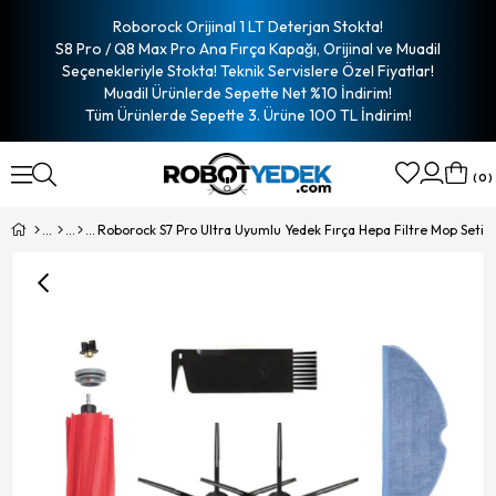
Roborock Orijinal 1 LT Deterjan Stokta!
S8 Pro / Q8 Max Pro Ana Fırça Kapağı, Orijinal ve Muadil
Seçenekleriyle Stokta! Teknik Servislere Özel Fiyatlar!
Muadil Ürünlerde Sepette Net %10 İndirim!
Tüm Ürünlerde Sepette 3. Ürüne 100 TL İndirim!
0
Roborock S7 Pro Ultra Uyumlu Yedek Fırça Hepa Filtre Mop Seti-