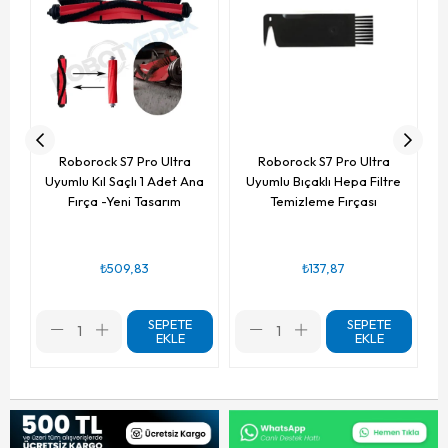
Roborock S7 Pro Ultra
Roborock S7 Pro Ultra
Uyumlu Kıl Saçlı 1 Adet Ana
Uyumlu Bıçaklı Hepa Filtre
Fırça -Yeni Tasarım
Temizleme Fırçası
₺509,83
₺137,87
SEPETE
SEPETE
EKLE
EKLE