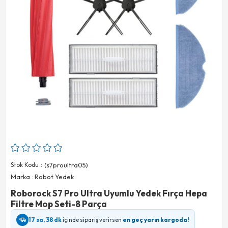
Stok Kodu
(s7proultra05)
Marka
:
Robot Yedek
Roborock S7 Pro Ultra Uyumlu Yedek Fırça Hepa
Filtre Mop Seti-8 Parça
17 sa, 38 dk
içinde sipariş verirsen
en geç yarın kargoda!