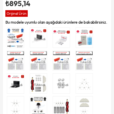
₺895,14
Orijinal Ürün
Bu modele uyumlu olan aşağıdaki ürünlere de bakabilirsiniz.
Tükendi
Tükendi
Tükendi
Tükendi
Tükendi
Tükendi
Tükendi
Tükendi
Tükendi