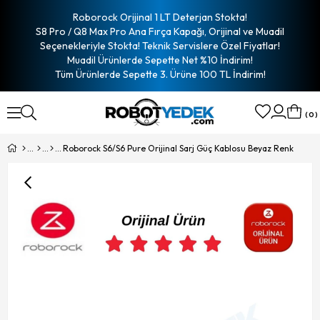
Roborock Orijinal 1 LT Deterjan Stokta!
S8 Pro / Q8 Max Pro Ana Fırça Kapağı, Orijinal ve Muadil
Seçenekleriyle Stokta! Teknik Servislere Özel Fiyatlar!
Muadil Ürünlerde Sepette Net %10 İndirim!
Tüm Ürünlerde Sepette 3. Ürüne 100 TL İndirim!
0
Roborock S6/S6 Pure Orijinal Sarj Güç Kablosu Beyaz Renk