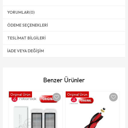
YORUMLAR
(0)
ÖDEME SEÇENEKLERI
TESLIMAT BILGILERI
İADE VEYA DEĞIŞIM
Benzer Ürünler
Orijinal Ürün
Orijinal Ürün
Ro