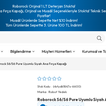
Roborock Orijinal 1 LT Deterjan Stokta!
 Fırça Kapağı, Orijinal ve Muadil Seçenekleriyle Stokta! Teknik Se
Fiyatlar!
Muadil Ürünlerde Sepette Net %10 İndirim!
Tüm Ürünlerde Sepette 3. Ürüne 100 TL İndirim!
Bilgilendirme
Müşteri Hizmetleri
Kurumsal ve To
rock S6/S6 Pure Uyumlu Siyah Ana Fırça Kapağı
(rbtydk1847s-6600)
Stok Kodu
Marka
:
Robot Yedek
Roborock S6/S6 Pure Uyumlu Siyah 