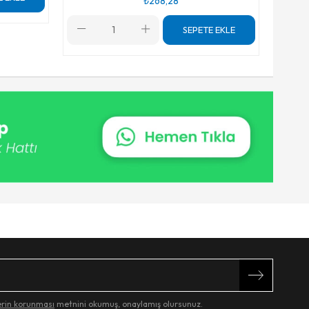
₺268,28
SEPETE EKLE
lerin korunması
metnini okumuş, onaylamış olursunuz.