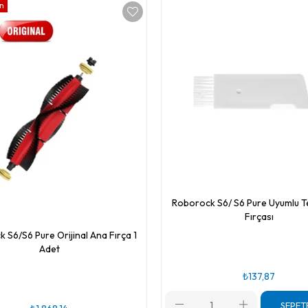
ün
Roborock S6/ S6 Pure Uyumlu 
Fırçası
 S6/S6 Pure Orijinal Ana Fırça 1
Adet
₺137,87
SEPET