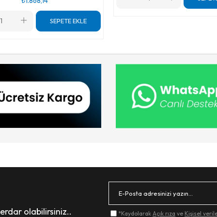
₺1.868,14
SEPETE EKLE
dar olabilirsiniz..
*Kaydolarak
Açık rıza
ve
Kişisel veri