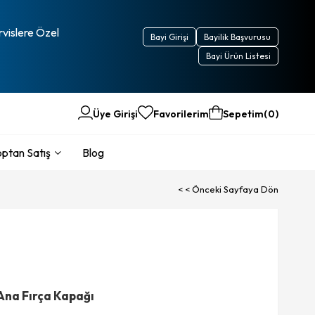
rvislere Özel
Bayi Girişi
Bayilik Başvurusu
Bayi Ürün Listesi
Üye Girişi
Favorilerim
Sepetim
0
ptan Satış
Blog
< < Önceki Sayfaya Dön
Ana Fırça Kapağı