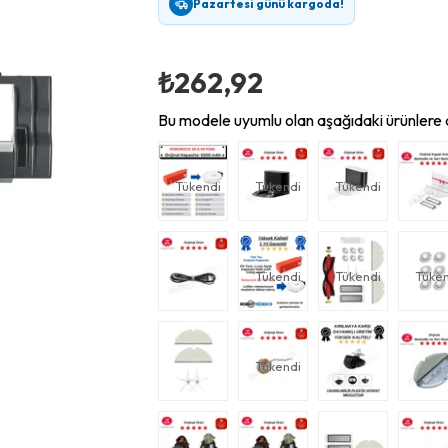
Pazartesi günü kargoda!
₺262,92
Bu modele uyumlu olan aşağıdaki ürünlere d
Tükendi
Tükendi
Tükendi
Tükendi
Tükendi
Tüken
Tükendi