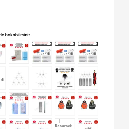
e bakabilirsiniz.
Tükendi
Tükendi
Tükendi
di
Tükendi
Tükendi