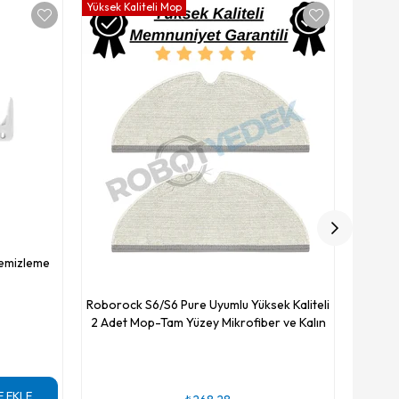
Yüksek Kaliteli Mop
Yüksek K
Roboroc
4 Adet
Temizleme
Roborock S6/S6 Pure Uyumlu Yüksek Kaliteli
2 Adet Mop-Tam Yüzey Mikrofiber ve Kalın
E EKLE