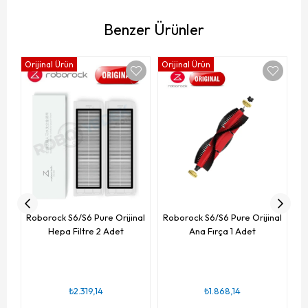
Benzer Ürünler
Orijinal Ürün
Orijinal Ürün
Ro
Roborock S6/S6 Pure Orijinal
Roborock S6/S6 Pure Orijinal
Hepa Filtre 2 Adet
Ana Fırça 1 Adet
₺2.319,14
₺1.868,14