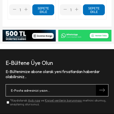
SEPETE
SEPETE
EKLE
EKLE
E-Bültene Üye Olun
E-Bültenimize abone olarak yeni fırsatlardan haberdar
olabilirsiniz..
*Kaydolarak
Açık rıza
ve
Kişisel verilerin korunması
metnini okumuş,
onaylamış olursunuz.