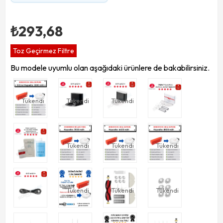
₺293,68
Toz Geçirmez Filtre
Bu modele uyumlu olan aşağıdaki ürünlere de bakabilirsiniz.
Tükendi
Tükendi
Tükendi
Tükendi
Tükendi
Tükendi
Tükendi
Tükendi
Tükendi