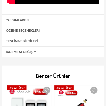
YORUMLAR
(0)
ÖDEME SEÇENEKLERI
TESLIMAT BILGILERI
İADE VEYA DEĞIŞIM
Benzer Ürünler
Orijinal Ürün
Orijinal Ürün
Ro