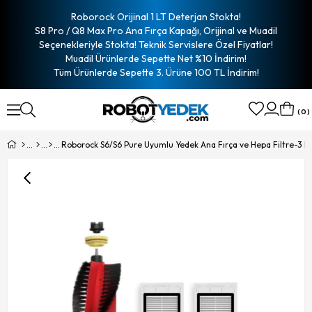
Roborock Orijinal 1 LT Deterjan Stokta!
S8 Pro / Q8 Max Pro Ana Fırça Kapağı, Orijinal ve Muadil
Seçenekleriyle Stokta! Teknik Servislere Özel Fiyatlar!
Muadil Ürünlerde Sepette Net %10 İndirim!
Tüm Ürünlerde Sepette 3. Ürüne 100 TL İndirim!
0
Roborock S6/S6 Pure Uyumlu Yedek Ana Fırça ve Hepa Filtre-3 P