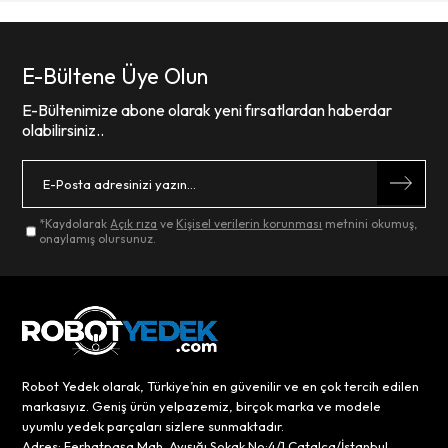
E-Bültene Üye Olun
E-Bültenimize abone olarak yeni fırsatlardan haberdar
olabilirsiniz..
*Kaydolarak
Açık rıza
ve
Kişisel verilerin korunması
metnini okumuş,
onaylamış olursunuz.
Robot Yedek olarak, Türkiye’nin en güvenilir ve en çok tercih edilen
markasıyız. Geniş ürün yelpazemiz, birçok marka ve modele
uyumlu yedek parçaları sizlere sunmaktadır.
Adres: Ferhatpaşa Mah. Ayışığı Sokak No:4/1 Çatalca/İstanbul