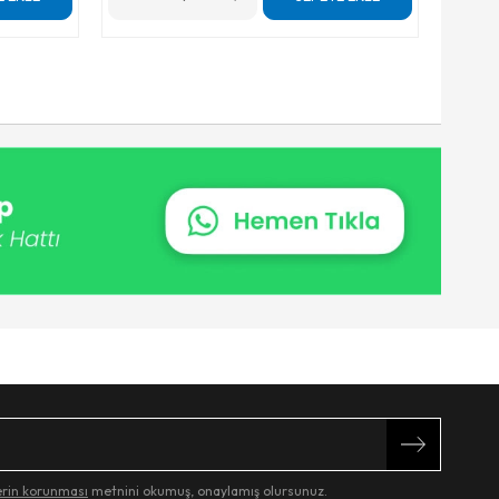
lerin korunması
metnini okumuş, onaylamış olursunuz.