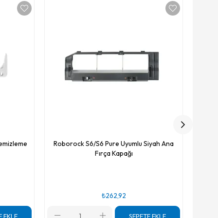
Yüksek K
Roboroc
2 Adet
Temizleme
Roborock S6/S6 Pure Uyumlu Siyah Ana
Fırça Kapağı
₺262,92
E EKLE
SEPETE EKLE