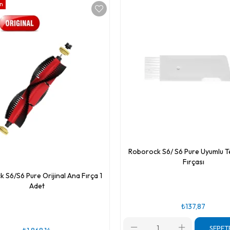
ün
Roborock S6/ S6 Pure Uyumlu 
Fırçası
 S6/S6 Pure Orijinal Ana Fırça 1
Adet
₺137,87
SEPET