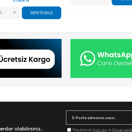
₺1.868,14
SEPETE EKLE
dar olabilirsiniz..
*Kaydolarak
Açık rıza
ve
Kişisel veri