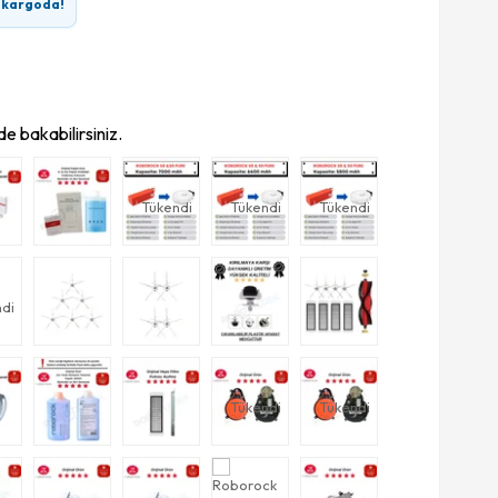
n kargoda!
e bakabilirsiniz.
Tükendi
Tükendi
Tükendi
di
Tükendi
Tükendi