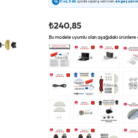
11 sa, 5 dk
içinde sipariş verirsen
en geç yarı
₺240,85
Bu modele uyumlu olan aşağıdaki ürünlere d
Tükendi
Tükendi
Tükendi
Tükendi
Tükendi
Tüken
Tükendi