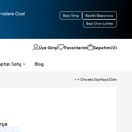
rvislere Özel
Bayi Girişi
Bayilik Başvurusu
Bayi Ürün Listesi
Üye Girişi
Favorilerim
Sepetim
0
ptan Satış
Blog
< < Önceki Sayfaya Dön
rça