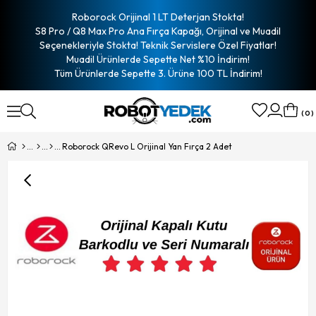
Roborock Orijinal 1 LT Deterjan Stokta!
S8 Pro / Q8 Max Pro Ana Fırça Kapağı, Orijinal ve Muadil
Seçenekleriyle Stokta! Teknik Servislere Özel Fiyatlar!
Muadil Ürünlerde Sepette Net %10 İndirim!
Tüm Ürünlerde Sepette 3. Ürüne 100 TL İndirim!
0
Roborock QRevo L Orijinal Yan Fırça 2 Adet