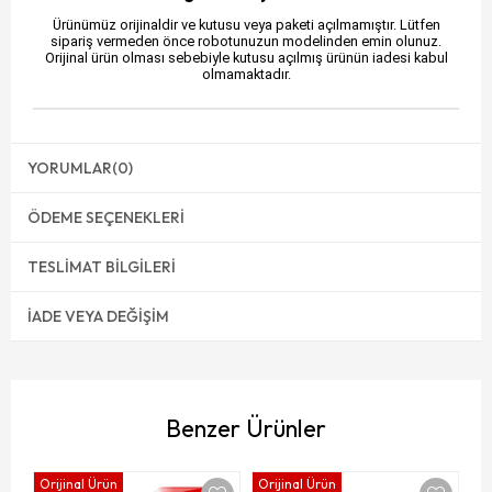
Ürünümüz orijinaldir ve kutusu veya paketi açılmamıştır. Lütfen
sipariş vermeden önce robotunuzun modelinden emin olunuz.
Orijinal ürün olması sebebiyle kutusu açılmış ürünün iadesi kabul
olmamaktadır.
YORUMLAR
(0)
ÖDEME SEÇENEKLERI
TESLIMAT BILGILERI
İADE VEYA DEĞIŞIM
Benzer Ürünler
Orijinal Ürün
Orijinal Ürün