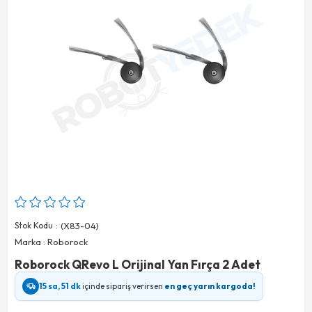
Stok Kodu
(X83-04)
Marka
:
Roborock
Roborock QRevo L Orijinal Yan Fırça 2 Adet
15 sa, 51 dk
içinde sipariş verirsen
en geç yarın kargoda!