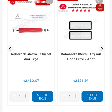
R
Roborock QRevo L Orijinal
Roborock QRevo L Orijinal
Ana Fırça
Hepa Filtre 2 Adet
₺2.480,07
₺2.876,29
SEPETE
SEPETE
EKLE
EKLE