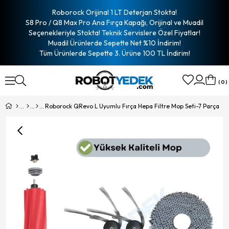
Roborock Orijinal 1 LT Deterjan Stokta!
S8 Pro / Q8 Max Pro Ana Fırça Kapağı, Orijinal ve Muadil
Seçenekleriyle Stokta! Teknik Servislere Özel Fiyatlar!
Muadil Ürünlerde Sepette Net %10 İndirim!
Tüm Ürünlerde Sepette 3. Ürüne 100 TL İndirim!
0
Roborock QRevo L Uyumlu Fırça Hepa Filtre Mop Seti-7 Parça