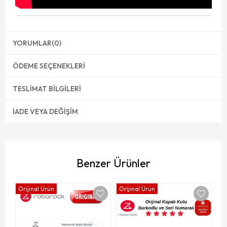
YORUMLAR
(0)
ÖDEME SEÇENEKLERI
TESLIMAT BILGILERI
İADE VEYA DEĞIŞIM
Benzer Ürünler
Orijinal Ürün
Orijinal Ürün
Or