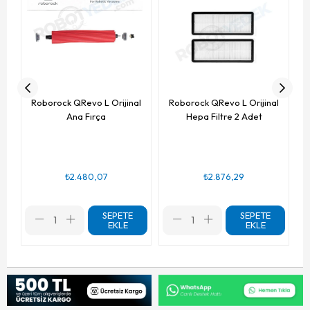
Roborock QRevo L Orijinal
Roborock QRevo L Orijinal
Ana Fırça
Hepa Filtre 2 Adet
₺2.480,07
₺2.876,29
SEPETE
SEPETE
EKLE
EKLE