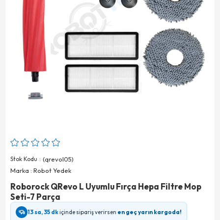
Stok Kodu
(qrevol05)
Marka
:
Robot Yedek
Roborock QRevo L Uyumlu Fırça Hepa Filtre Mop
Seti-7 Parça
13 sa, 35 dk
içinde sipariş verirsen
en geç yarın kargoda!