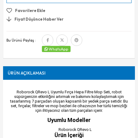
Favorilere Ekle
Fiyat Düşünce Haber Ver
Bu Ürünü Paylaş :
WhatsApp
ÜRÜN AÇIKLAMASI
Roborock QRevo L Uyumlu Fırça Hepa Filtre Mop Seti, robot
süpürgenizin etkinliğini artırmak ve bakımını kolaylaştırmak için
tasarlanmış 7 parçadan oluşan kapsamlı bir yedek parça setidir. Bu
set, fırçalar, filtreler ve mop bezleri ile cihazınızın her türlü temizliği
için ihtiyacınız olan tüm parçaları içerir.
Uyumlu Modeller
Roborock QRevo L
Ürün İçeriği