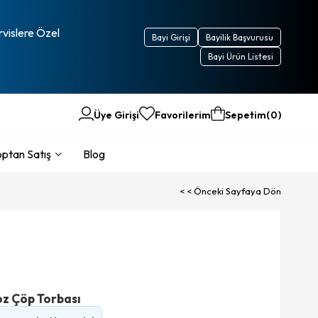
rvislere Özel
Bayi Girişi
Bayilik Başvurusu
Bayi Ürün Listesi
Üye Girişi
Favorilerim
Sepetim
0
ptan Satış
Blog
< < Önceki Sayfaya Dön
z Çöp Torbası