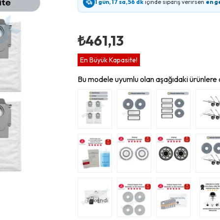
1 gün, 17 sa, 56 dk
içinde sipariş verirsen
en g
₺461,13
En Büyük Kapasite!
Bu modele uyumlu olan aşağıdaki ürünlere d
Tükendi