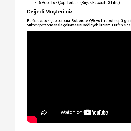
6 Adet Toz Çöp Torbası (Büyük Kapasite 3 Litre)
Değerli Müşterimiz
Bu 6 adet toz çöp torbası, Roborock QRevo L robot süpürgenizin
yüksek performansla çalışmasını sağlayabilirsiniz. Lütfen ci