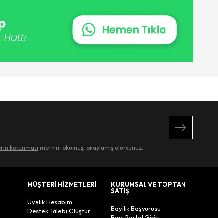
lerin korunması
metnini okumuş, onaylamış olursunuz.
MÜŞTERİ HİZMETLERİ
KURUMSAL VE TOPTAN
SATIŞ
Üyelik Hesabım
Bayilik Başvurusu
Destek Talebi Oluştur
Bayi Portal Girişi