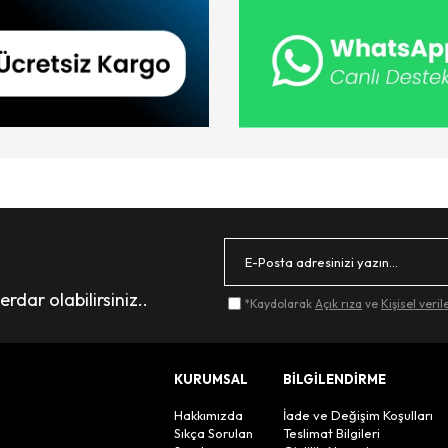
dar olabilirsiniz..
*Kaydolarak
Açık rıza
ve
Kişisel veri
KURUMSAL
BİLGİLENDİRME
Hakkımızda
İade ve Değişim Koşulları
Sıkça Sorulan
Teslimat Bilgileri