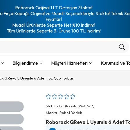
Roborock Orijinal 1 LT Deterjan Stokta!
 Fırça Kapağı, Orijinal ve Muadil Seçenekleriyle Stokta! Teknik Se
Fiyatlar!
Muadil Ürünlerde Sepette Net %10 İndirim!
Tüm Ürünlerde Sepette 3. Ürüne 100 TL İndirim!
Bilgilendirme
Müşteri Hizmetleri
Kurumsal ve To
ck QRevo L Uyumlu 6 Adet Toz Çöp Torbası
(R27-NEW-06-13)
Stok Kodu
Marka
:
Robot Yedek
Roborock QRevo L Uyumlu 6 Adet To