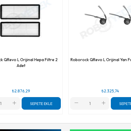
 QRevo L Orijinal Hepa Filtre 2
Roborock QRevo L Orijinal Yan Fı
Adet
₺2.876,29
₺2.325,74
SEPETE EKLE
SEPET