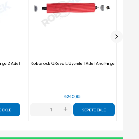
rça 2 Adet
Roborock QRevo L Uyumlu 1 Adet Ana Fırça
₺240,85
E EKLE
SEPETE EKLE