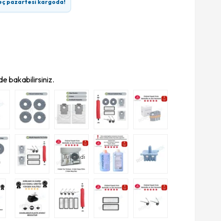
eç pazartesi kargoda!
e bakabilirsiniz.
Tükendi