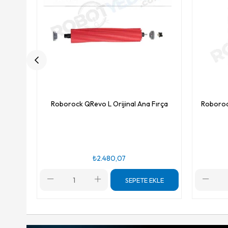
Roborock QRevo L Orijinal Ana Fırça
Roborock
₺2.480,07
SEPETE EKLE