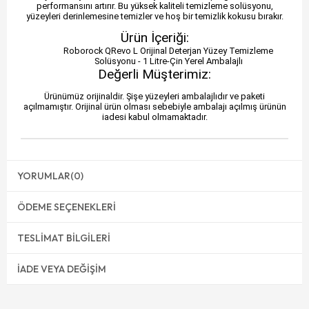
performansını artırır. Bu yüksek kaliteli temizleme solüsyonu,
yüzeyleri derinlemesine temizler ve hoş bir temizlik kokusu bırakır.
Ürün İçeriği:
Roborock QRevo L Orijinal Deterjan Yüzey Temizleme
Solüsyonu - 1 Litre-Çin Yerel Ambalajlı
Değerli Müşterimiz:
Ürünümüz orijinaldir. Şişe yüzeyleri ambalajlıdır ve paketi
açılmamıştır. Orijinal ürün olması sebebiyle ambalajı açılmış ürünün
iadesi kabul olmamaktadır.
YORUMLAR
(0)
ÖDEME SEÇENEKLERI
TESLIMAT BILGILERI
İADE VEYA DEĞIŞIM