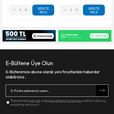
SEPETE
SEPETE
EKLE
EKLE
E-Bültene Üye Olun
E-Bültenimize abone olarak yeni fırsatlardan haberdar
olabilirsiniz..
*Kaydolarak
Açık rıza
ve
Kişisel verilerin korunması
metnini okumuş,
onaylamış olursunuz.