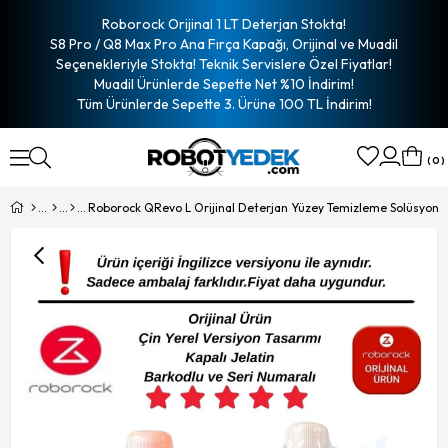
Roborock Orijinal 1 LT Deterjan Stokta!
S8 Pro / Q8 Max Pro Ana Fırça Kapağı, Orijinal ve Muadil
Seçenekleriyle Stokta! Teknik Servislere Özel Fiyatlar!
Muadil Ürünlerde Sepette Net %10 İndirim!
Tüm Ürünlerde Sepette 3. Ürüne 100 TL İndirim!
0