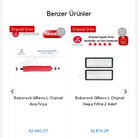
Benzer Ürünler
Orijinal Ürün
Orijinal Ürün
Or
Roborock QRevo L Orijinal
Roborock QRevo L Orijinal
Ana Fırça
Hepa Filtre 2 Adet
₺2.480,07
₺2.876,29