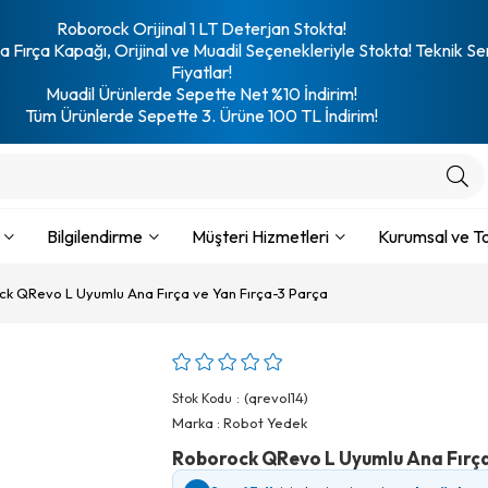
Roborock Orijinal 1 LT Deterjan Stokta!
 Fırça Kapağı, Orijinal ve Muadil Seçenekleriyle Stokta! Teknik Se
Fiyatlar!
Muadil Ürünlerde Sepette Net %10 İndirim!
Tüm Ürünlerde Sepette 3. Ürüne 100 TL İndirim!
Bilgilendirme
Müşteri Hizmetleri
Kurumsal ve To
k QRevo L Uyumlu Ana Fırça ve Yan Fırça-3 Parça
(qrevol14)
Stok Kodu
Marka
:
Robot Yedek
Roborock QRevo L Uyumlu Ana Fırça