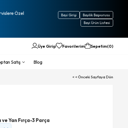
rvislere Özel
Bayi Girişi
Bayilik Başvurusu
Bayi Ürün Listesi
Üye Girişi
Favorilerim
Sepetim
0
ptan Satış
Blog
< < Önceki Sayfaya Dön
 ve Yan Fırça-3 Parça