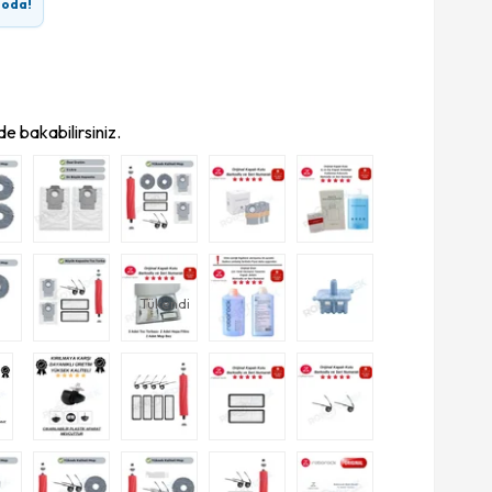
goda!
e bakabilirsiniz.
Tükendi