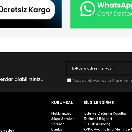
dar olabilirsiniz..
*Kaydolarak
Açık rıza
ve
Kişisel veri
KURUMSAL
BİLGİLENDİRME
Hakkımızda
İade ve Değişim Koşulları
Sıkça Sorulan
Teslimat Bilgileri
Sorular
Gizlilik Alışveriş
n
Banka
KVKK Aydınlatma Metni ve 
lu yedek