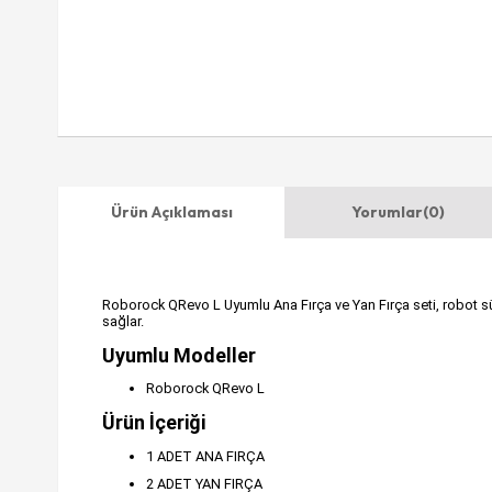
Ürün Açıklaması
Yorumlar
(0)
Roborock QRevo L Uyumlu Ana Fırça ve Yan Fırça seti, robot süpür
sağlar.
Uyumlu Modeller
Roborock QRevo L
Ürün İçeriği
1 ADET ANA FIRÇA
2 ADET YAN FIRÇA