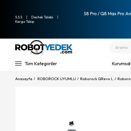
S8 Pro / Q8 Max Pro Ana
S.S.S
Destek Talebi
Kargo Takip
Tüm Kategoriler
Kurumsal
Anasayfa
ROBOROCK UYUMLU
Roborock QRevo L
Roboroc