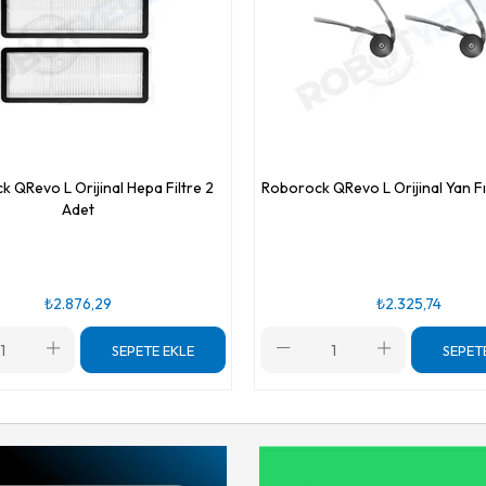
 QRevo L Orijinal Hepa Filtre 2
Roborock QRevo L Orijinal Yan Fı
Adet
₺2.876,29
₺2.325,74
SEPETE EKLE
SEPET