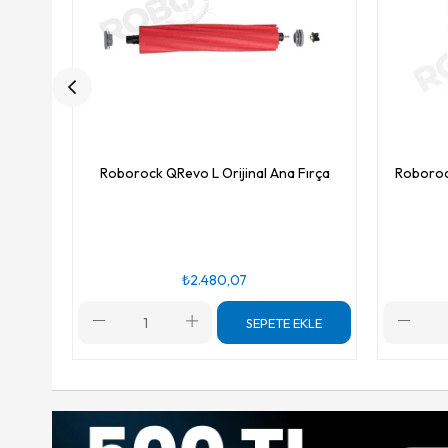
Roborock QRevo L Orijinal Ana Fırça
Roborock
₺2.480,07
SEPETE EKLE