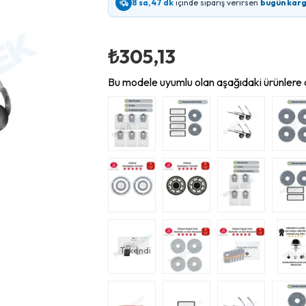
8 sa, 47 dk
içinde sipariş verirsen
bugün kar
₺305,13
Bu modele uyumlu olan aşağıdaki ürünlere d
Tükendi