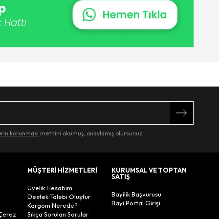
lerin korunması
metnini okumuş, onaylamış olursunuz.
MÜŞTERİ HİZMETLERİ
KURUMSAL VE TOPTAN
SATIŞ
Üyelik Hesabım
Bayilik Başvurusu
Destek Talebi Oluştur
Bayi Portal Girişi
Kargom Nerede?
Çerez
Sıkça Sorulan Sorular