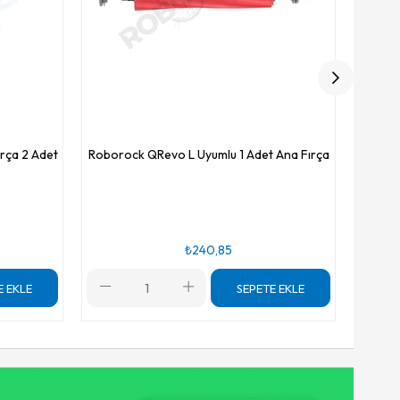
rça 2 Adet
Roborock QRevo L Uyumlu 1 Adet Ana Fırça
₺240,85
E EKLE
SEPETE EKLE