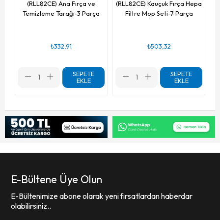
(RLL82CE) Ana Fırça ve
(RLL82CE) Kauçuk Fırça Hepa
Temizleme Tarağı-3 Parça
Filtre Mop Seti-7 Parça
₺332,91
₺503,32
SEPETE
SEPETE
EKLE
EKLE
E-Bültene Üye Olun
E-Bültenimize abone olarak yeni fırsatlardan haberdar
olabilirsiniz..