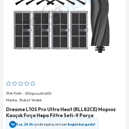
Stok Kodu
(l10sproultra10)
Marka
:
Robot Yedek
Dreame L10S Pro Ultra Heat (RLL82CE) Mopsuz
Kauçuk Fırça Hepa Filtre Seti-9 Parça
5 sa, 26 dk
içinde sipariş verirsen
bugün kargoda!