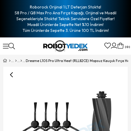
Roborock Orijinal 1 LT Deterjan Stokta!
S8 Pro / Q8 Max Pro Ana Fırça Kapağı, Orijinal ve Muadil
Seçenekleriyle Stokta! Teknik Servislere Özel Fiyatlar!
Muadil Ürünlerde Sepette Net %10 İndirim!
Tüm Ürünlerde Sepette 3. Ürüne 100 TL İndirim!
0