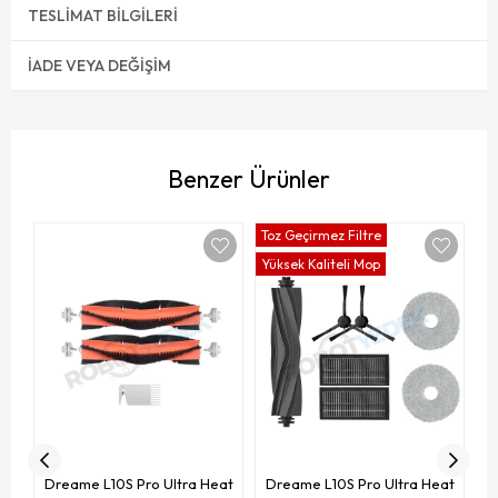
TESLIMAT BILGILERI
İADE VEYA DEĞIŞIM
Benzer Ürünler
Toz Geçirmez Filtre
To
Yüksek Kaliteli Mop
Yü
D
(R
Dreame L10S Pro Ultra Heat
Dreame L10S Pro Ultra Heat