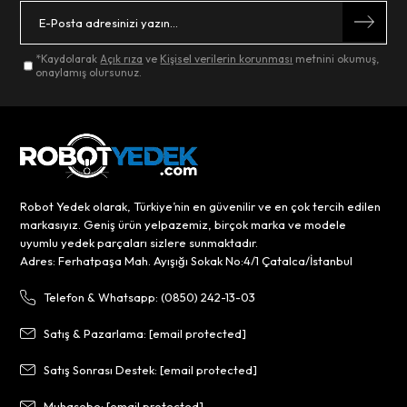
*Kaydolarak
Açık rıza
ve
Kişisel verilerin korunması
metnini okumuş,
onaylamış olursunuz.
Robot Yedek olarak, Türkiye’nin en güvenilir ve en çok tercih edilen
markasıyız. Geniş ürün yelpazemiz, birçok marka ve modele
uyumlu yedek parçaları sizlere sunmaktadır.
Adres: Ferhatpaşa Mah. Ayışığı Sokak No:4/1 Çatalca/İstanbul
Telefon & Whatsapp: (0850) 242-13-03
Satış & Pazarlama:
[email protected]
Satış Sonrası Destek:
[email protected]
Muhasebe:
[email protected]