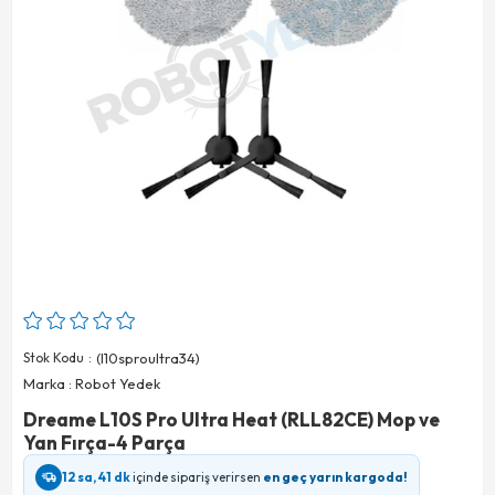
Stok Kodu
(l10sproultra34)
Marka
:
Robot Yedek
Dreame L10S Pro Ultra Heat (RLL82CE) Mop ve
Yan Fırça-4 Parça
12 sa, 41 dk
içinde sipariş verirsen
en geç yarın kargoda!