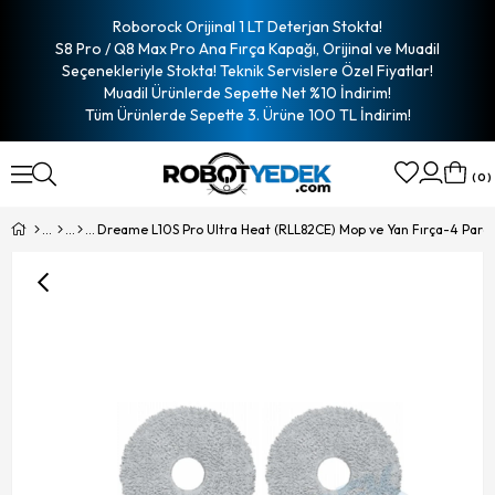
Roborock Orijinal 1 LT Deterjan Stokta!
S8 Pro / Q8 Max Pro Ana Fırça Kapağı, Orijinal ve Muadil
Seçenekleriyle Stokta! Teknik Servislere Özel Fiyatlar!
Muadil Ürünlerde Sepette Net %10 İndirim!
Tüm Ürünlerde Sepette 3. Ürüne 100 TL İndirim!
0
Dreame L10S Pro Ultra Heat (RLL82CE) Mop ve Yan Fırça-4 Parç