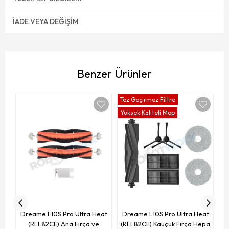
İADE VEYA DEĞIŞIM
Benzer Ürünler
Toz Geçirmez Filtre
To
Yüksek Kaliteli Mop
Yü
D
(R
Dreame L10S Pro Ultra Heat
Dreame L10S Pro Ultra Heat
(RLL82CE) Ana Fırça ve
(RLL82CE) Kauçuk Fırça Hepa