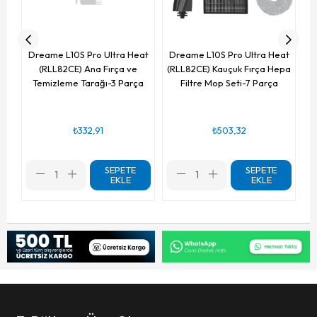
Dreame L10S Pro Ultra Heat
Dreame L10S Pro Ultra Heat
(RLL82CE) Ana Fırça ve
(RLL82CE) Kauçuk Fırça Hepa
Temizleme Tarağı-3 Parça
Filtre Mop Seti-7 Parça
₺332,91
₺503,32
SEPETE
SEPETE
EKLE
EKLE