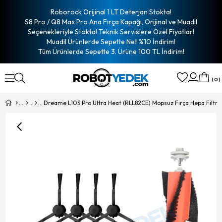
Roborock Orijinal 1 LT Deterjan Stokta!
S8 Pro / Q8 Max Pro Ana Fırça Kapağı, Orijinal ve Muadil
Seçenekleriyle Stokta! Teknik Servislere Özel Fiyatlar!
Muadil Ürünlerde Sepette Net %10 İndirim!
Tüm Ürünlerde Sepette 3. Ürüne 100 TL İndirim!
0