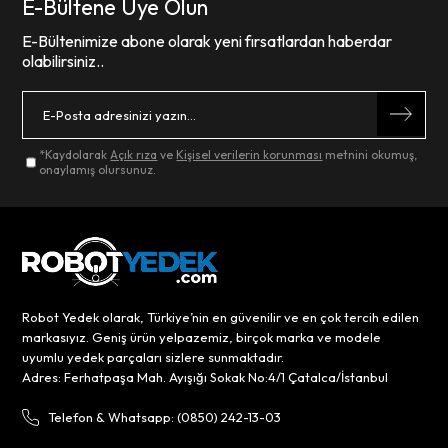
E-Bültene Üye Olun
E-Bültenimize abone olarak yeni fırsatlardan haberdar
olabilirsiniz..
*Kaydolarak
Açık rıza
ve
Kişisel verilerin korunması
metnini okumuş,
onaylamış olursunuz.
Robot Yedek olarak, Türkiye’nin en güvenilir ve en çok tercih edilen
markasıyız. Geniş ürün yelpazemiz, birçok marka ve modele
uyumlu yedek parçaları sizlere sunmaktadır.
Adres: Ferhatpaşa Mah. Ayışığı Sokak No:4/1 Çatalca/İstanbul
Telefon & Whatsapp: (0850) 242-13-03