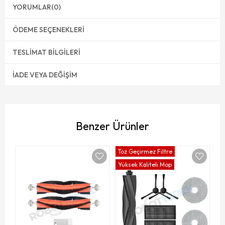
YORUMLAR
(0)
ÖDEME SEÇENEKLERI
TESLIMAT BILGILERI
İADE VEYA DEĞIŞIM
Benzer Ürünler
Toz Geçirmez Filtre
To
Yüksek Kaliteli Mop
Yü
D
(R