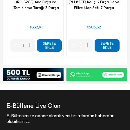
(RLL82CE) Ana Fırça ve
(RLL82CE) Kauçuk Fırça Hepa
Temizleme Tarağı-3 Parça
Filtre Mop Seti-7 Parça
₺332,91
₺503,32
SEPETE
SEPETE
EKLE
EKLE
E-Bültene Üye Olun
E-Bültenimize abone olarak yeni fırsatlardan haberdar
olabilirsiniz..