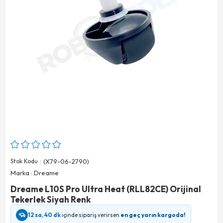
Stok Kodu
(X79-06-2790)
Marka
:
Dreame
Dreame L10S Pro Ultra Heat (RLL82CE) Orijinal
Tekerlek Siyah Renk
12 sa, 40 dk
içinde sipariş verirsen
en geç yarın kargoda!