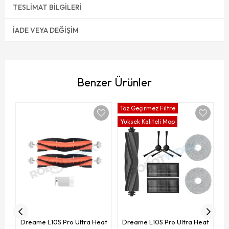
TESLIMAT BILGILERI
İADE VEYA DEĞIŞIM
Benzer Ürünler
Toz Geçirmez Filtre
To
Yüksek Kaliteli Mop
Yü
D
(R
Dreame L10S Pro Ultra Heat
Dreame L10S Pro Ultra Heat