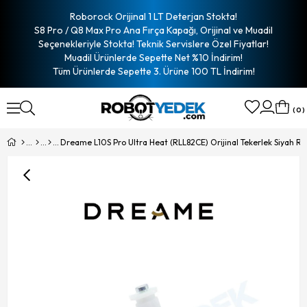
Roborock Orijinal 1 LT Deterjan Stokta!
S8 Pro / Q8 Max Pro Ana Fırça Kapağı, Orijinal ve Muadil
Seçenekleriyle Stokta! Teknik Servislere Özel Fiyatlar!
Muadil Ürünlerde Sepette Net %10 İndirim!
Tüm Ürünlerde Sepette 3. Ürüne 100 TL İndirim!
0
Dreame L10S Pro Ultra Heat (RLL82CE) Orijinal Tekerlek Siyah R